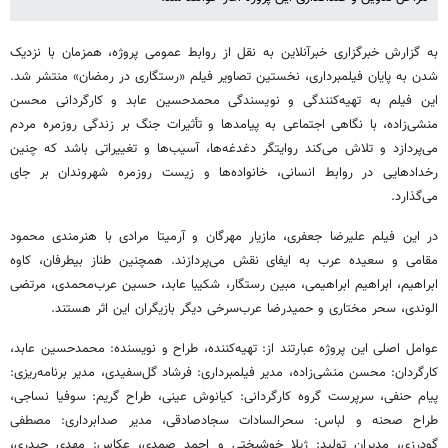
به گزارش خبرگزاری خبرآنلاین به نقل از روابط عمومی پروژه، همزمان با نزدیک
شدن به پایان فیلمبرداری، نخستین تصاویر فیلم «رستگاری در رمضان» منتشر شد.
این فیلم به تهیه‌کنندگی و نویسندگی محمدحسین عابد و کارگردانی محسن
منشی‌زاده، با نگاهی اجتماعی به پیامدها و تأثیرات جنگ بر زندگی روزمره مردم
می‌پردازد و تلاش می‌کند روایتگر دغدغه‌ها، آسیب‌ها و تغییراتی باشد که چنین
رخدادهایی در روابط انسانی، خانواده‌ها و زیست روزمره شهروندان بر جای
می‌گذارد.
در این فیلم علیرضا جعفری، مازیار مهرگان و آرمیتا مرادی با هنرمندی محمود
مقامی و سعیده عرب به ایفای نقش می‌پردازند. همچنین طناز بیطرفان، کاوه
ابراهیم، ابراهیم ابراهیمی، مبین رستگار، شکیبا عابد، حسین عرب‌محمدی، مرتضی
الوندی، سحر مختاری و حمیدرضا عرب‌سرخی دیگر بازیگران این اثر هستند.
عوامل اصلی این پروژه عبارتند از: تهیه‌کننده، طراح و نویسنده: محمدحسین عابد،
کارگردان: محسن منشی‌زاده، مدیر فیلمبرداری: فرشاد گل‌سفیدی، مدیر برنامه‌ریزی:
پیام حنفی، سرپرست گروه کارگردانی: کیانوش عینی، طراح گریم: سوفیا نساجی،
طراح صحنه و لباس: سحرالسادات سجادصادقی، مدیر صدابرداری: مصطفی
گودرزی، مدیران تولید: ژیلا خوشبختی و احمد صمدی، عکاس: مهدی حیدری،