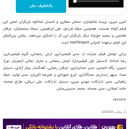
باتخفیف بخر
امین میری، پریسا شاه‌ولیان، سامان صفاری و احسان شاه‌کوه بازیگران اصلی این
فیلم کوتاه هستند. همچنین میلاد فرزدق، علی ابراهیمی، سجاد متحملیان، عرفان
هاشمی و سعید حق‌نژاد دیگر بازیگران این اثر را تشکیل می‌دهند. پخش بین‌الملل
این فیلم برعهده کمپانی Iranfilmport است.
برخی عوامل فیلم عبارتند از: مدیر فیلمبرداری: آرش رمضانی، گروه فیلمبرداری:
رضا خداداد (دستیار اول فیلمبردار)، ایمان رمضانی و مازیار نجاتی (مجریان نور)،
تدوین: پگاه احمدی، مدیر صدابرداری: عرفان رضایی، آهنگساز: پیام آزادی، دستیار
صدا: سپهر زنده‌رزم، صداگذاری: ایرج شهزادی و علیرضا اکبریان، مدیر تولید: جواد
راهزانی، مدیر تدارکات: مهدی میری، دستیار تدارکات: علی دروکی، طراح صحنه:
حامد اصلانی، مدیر صحنه: محمد حسینی‌منش.
۲۴۲۲۴۳
کد مطلب
2234240