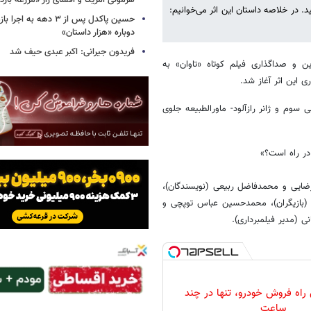
هژمونی آمریکا و افشای راز «مزرعه بازد
. در خلاصه داستان این اثر می‌خوانیم:
حسین پاکدل پس از ۳ دهه به ا
دوباره «هزار داستان»
فریدون جیرانی: اکبر عبدی حیف شد
ن و صداگذاری فیلم کوتاه «تاوان» به
ی این اثر آغاز شد.
وم و ژانر رازآلود- ماورالطبیعه جلوی
 در راه است؟»
رضایی و محمدفاضل ربیعی (نویسندگان)،
یری (بازیگران)، محمدحسین عباس توپچی و
 (مدیر فیلمبرداری).
 راه فروش خودرو، تنها در چند
ساعت