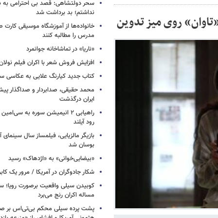
سحر دولتشاهی: قصد بی احترامی به با
نداشتم؛ بد برداشت شد
 «تاوان» روی میز تدوین
خانواده‌ها از آموزشگاه موسیقی کارت
مدرس را مطالبه کنند
«ناریا» در تماشاخانه جوانمرد
افزایش فروش شعر با اکران فیلم نولان
کتاب جدید کیارنگ علایی به عکاسی س
محمد حقیقی، صدابردار و صداگذار پ
ایران درگذشت
راهیابی ۲ انیمیشن سوره به سی‌امی
رود آیلند
بازیگر مالزیایی، فیلمساز سال سینمای آ
بوسان شد
«بیضایی‌خوانی» به «اژدهاک» رسید
شکار جادوگران در آمریکا / مرور یک کاب
کوبیدن سیلی واقعیت برصورت رویا؛ سی
مساله اکران رنج می‌برد
پشت پرده سیلی محکم بی‌تی‌اس بر صو