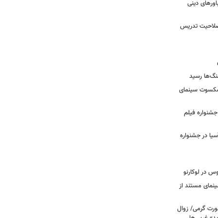
ورهای دینی
 صلاحیت تدریس
نگ‌ها رسید
یشکسوت سینمای
ن جشنواره فیلم
سیا در جشنواره
وس در لوکارنو
نمای مستند از
رت گرمی/ زوال