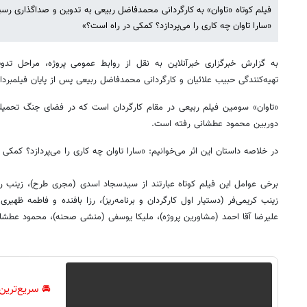
فیلم کوتاه «تاوان» به کارگردانی محمدفاضل ربیعی به تدوین و صداگذاری رسید
«سارا تاوان چه کاری را می‌پردازد؟ کمکی در راه است؟»
به گزارش خبرگزاری خبرآنلاین به نقل از روابط عمومی پروژه، مراحل تدوی
تهیه‌کنندگی حبیب علائیان و کارگردانی محمدفاضل ربیعی پس از پایان فیلمبردار
«تاوان» سومین فیلم ربیعی در مقام کارگردان است که در فضای جنگ تحمیلی س
دوربین محمود عطشانی رفته است.
در خلاصه داستان این اثر می‌خوانیم: «سارا تاوان چه کاری را می‌پردازد؟ کمکی
برخی عوامل این فیلم کوتاه عبارتند از سیدسجاد اسدی (مجری طرح)، زینب 
زینب کریمی‌فر (دستیار اول کارگردان و برنامه‌ریز)، رزا بافنده و فاطمه ظه
علیرضا آقا احمد (مشاورین پروژه)، ملیکا یوسفی (منشی صحنه)، محمود عطشانی
🚘 سریع‌ترین