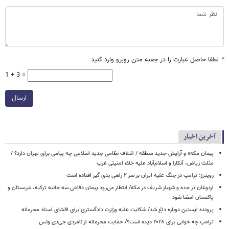
*
لطفا حاصل عبارت را در جعبه متن روبرو وارد کنید
1 + 3 =
ارسال
آخرین اخبار
پیمان مکه» و آرایش جدید منطقه / ائتلاف نظامی جدید اسلامی چه پیامی برای تهران دارد؟ /
مثلث ریاض، آنکارا و اسلام‌آباد علیه خلاء امنیتی غرب
رویترز: ترامپ در جنگ علیه ایران بر سر ۲ راهی بدی گیر افتاده است
اردوغان در جده و شهباز شریف در مکه/ انتظار می‌رود پیمان دفاعی سه جانبه ترکیه، عربستان و
پاکستان امضا شود
پرونده اپستین دوباره داغ شد/ شکایت علیه وزارت دادگستری برای افشای اسناد محرمانه
ترامپ چه خوابی برای ۲۰۲۸ دیده است؟/ حمایت محرمانه از نامزدی جی‌دی ونس