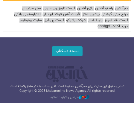
خبرآنلاین
راه نو آنلاین
بازی آنلاین
قیمت تلویزیون سونی
مبل مینیمال
جراح بینی گوشتی
پرشین هتل
قیمت آهن فولاد ایرانیان
اعتبارسنجی بانکی
قیمت طلا امروز
بلیط قطار
شرکت رادوکو
قیمت پروفیل
سایت یوتوتایمز
خرید اکانت chatgpt
نسخه دسکتاپ
تمامی حقوق این سایت برای خبرآنلاین محفوظ است. نقل مطالب با ذکر منبع بلامانع است.
Copyright © 2025 khabaronline News Agancy, All rights reserved
طراحی و تولید: نستوه