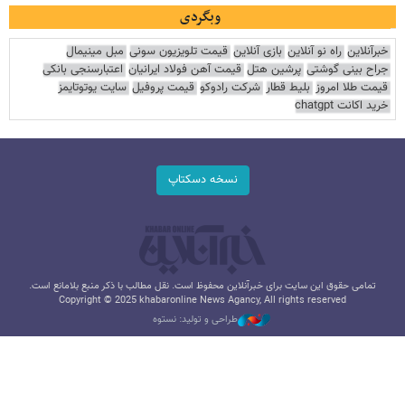
وبگردی
خبرآنلاین
راه نو آنلاین
بازی آنلاین
قیمت تلویزیون سونی
مبل مینیمال
جراح بینی گوشتی
پرشین هتل
قیمت آهن فولاد ایرانیان
اعتبارسنجی بانکی
قیمت طلا امروز
بلیط قطار
شرکت رادوکو
قیمت پروفیل
سایت یوتوتایمز
خرید اکانت chatgpt
نسخه دسکتاپ
تمامی حقوق این سایت برای خبرآنلاین محفوظ است. نقل مطالب با ذکر منبع بلامانع است.
Copyright © 2025 khabaronline News Agancy, All rights reserved
طراحی و تولید: نستوه