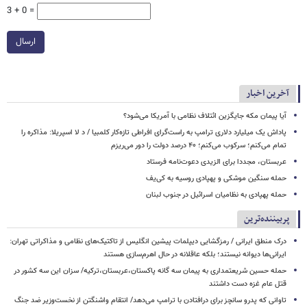
3 + 0 =
ارسال
آخرین اخبار
آیا پیمان مکه جایگزین ائتلاف نظامی با آمریکا می‌شود؟
پاداش یک میلیارد دلاری ترامپ به راست‌گرای افراطی تازه‌کار کلمبیا / د لا اسپریلا: مذاکره را
تمام می‌کنم؛ سرکوب می‌کنم؛ ۴۰ درصد دولت را دور می‌ریزم
عربستان، مجددا برای الزیدی دعوت‌نامه فرستاد
حمله سنگین موشکی و پهپادی روسیه به کی‌یف
حمله پهپادی به نظامیان اسرائیل در جنوب لبنان
پربیننده‌ترین
درک منطق ایرانی / رمزگشایی دیپلمات پیشین انگلیس از تاکتیک‌های نظامی و مذاکراتی تهران:
ایرانی‌ها دیوانه نیستند؛ بلکه عاقلانه در حال اهرم‌سازی هستند
حمله حسین شریعتمداری به پیمان سه گانه پاکستان،عربستان،ترکیه/ سزان این سه کشور در
قتل عام غزه دست داشتند
تاوانی که پدرو سانچز برای درافتادن با ترامپ می‌دهد/ انتقام واشنگتن از نخست‌وزیر ضد جنگ