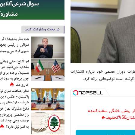
در بحث مشارکت کنید
شما نظر بدهید/ اگر خ
سوالی از رئیس جمه
خبری فردا می‌پرسیدی
ابوالفتح: حتی زمانی 
مذاکره نمی‌کنیم، در 
ات دوران معلمی خود درباره انتشارات
هستیم/ برجام برای ای
چون برجام به سود ایرا
گرفته است توضیحاتی ارائه کرد.
خارج شد
نماز جماعت سران ترک
پاکستان + عکس / بن‌س
شریف و اردوغان پس ا
دفاع مشترک نماز خوا
 از روش خانگی سفیدکننده
راز دشمنی وزیرخارجه 
دان50%تخفیف🔥
یوسف رجی چه ارتباط
به اسرائیل دارد؟