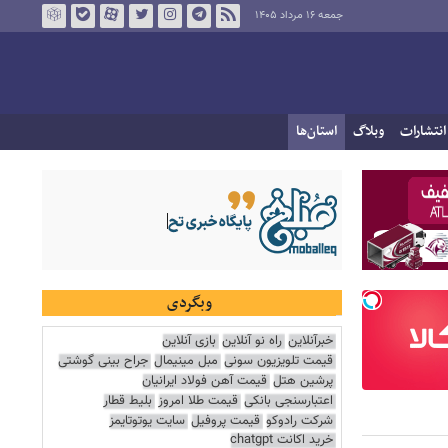
جمعه ۱۶ مرداد ۱۴۰۵
انتشارات
وبلاگ
استان‌ها
وبگردی
خبرآنلاین
راه نو آنلاین
بازی آنلاین
قیمت تلویزیون سونی
مبل مینیمال
جراح بینی گوشتی
پرشین هتل
قیمت آهن فولاد ایرانیان
اعتبارسنجی بانکی
قیمت طلا امروز
بلیط قطار
شرکت رادوکو
قیمت پروفیل
سایت یوتوتایمز
خرید اکانت chatgpt