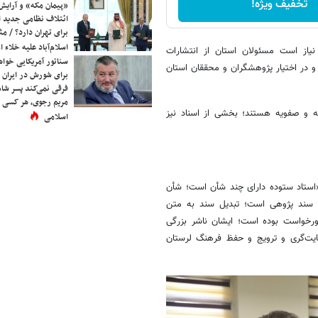
تخفیف ویژه!
«پیمان مکه» و آرایش
ائتلاف نظامی جدید 
برای تهران دارد؟ / مث
اسلام‌آباد علیه خلاء
یاز است مسئولان استان از انتشارات
سناتور آمریکایی خواه
و در اختیار پژوهشگران و محققان استان
برای شورش در ایران 
فرقی نمی‌کند پسر شاه 
مریم رجوی، هر کسی 
یه و صفویه هستند؛ بخشی از اسناد نیز
اسلامی
«استاد ستوده دارای چند شأن است؛ شأن
و سند پژوهی است؛ تبدیل سند به متن
ورخواست بوده است؛ ایشان ناشر بزرگی
هم شأن حمایت‌گری و ترویج و حفظ فرهنگ لرستان