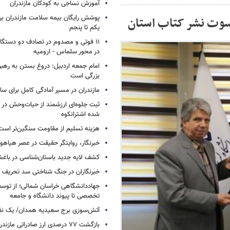
آموزش نساجی به کودکان مازندران
پوشش رایگان بیمه سلامت مازندران ب
کسوت نشر کتاب استان
یکم تا پنجم
۱۱ فوتی و مصدوم در تصادف دو دستگاه 
در محور سلماس - ارومیه
امام جمعه اردبیل: دروغ بستن به رهبر
بزرگی است
مازندران در مسیر آمادگی کامل برای س
ثبت جلوه‌ای ارزشمند از حیات‌وحش در
شده اشترانکوه
هزینه تسلیم از مقاومت سنگین‌تر است
خبرنگار، روایتگر حقیقت در عصر هیاهوی
کشف لایه جدید باستان‌شناسی در باغش
خبرنگاران در جنگ شناختی سد تحریف 
جهاددانشگاهی خراسان شمالی؛ از توس
تخصصی تا پیوند دانشگاه و جامعه
آتش‌سوزی برج سعیدیه همدان/ یک نف
بازگشت ۷۷ درصدی ارز صادراتی مازندران