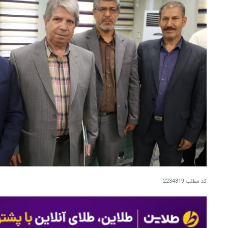
کد مطلب
2234319