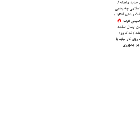
 جدید منطقه /
اسلامی چه پیامی
لث ریاض، آنکارا و
 امنیتی غرب
ان ارسال اسلحه
شد / تد کروز:
روی کار بیاید یا
جز جمهوری