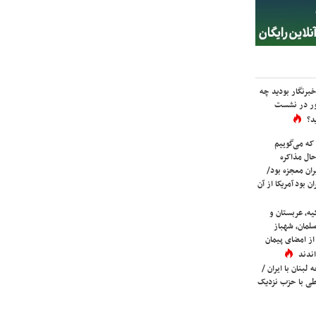
برنگار بودید چه
ور در نشست
د؟
که می‌گوییم
حال مذاکره
ران معجزه بود/
ن بود آمریکا از آن
یه، عربستان و
لمان، شهباز
ز امضای پیمان
ندند
لبنان با ایران /
ی با حزب نزدیک