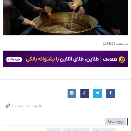
کد مطلب
2234322
برچسب‌ها