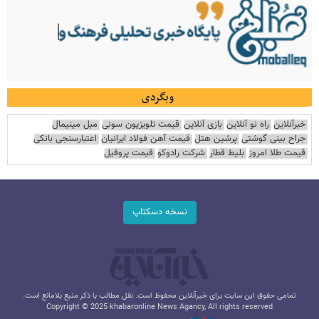
وبگردی
خبرآنلاین
راه نو آنلاین
بازی آنلاین
قیمت تلویزیون سونی
مبل مینیمال
جراح بینی گوشتی
پرشین هتل
قیمت آهن فولاد ایرانیان
اعتبارسنجی بانکی
قیمت طلا امروز
بلیط قطار
شرکت رادوکو
قیمت پروفیل
نسخه دسکتاپ
تمامی حقوق این سایت برای خبرآنلاین محفوظ است. نقل مطالب با ذکر منبع بلامانع است.
Copyright © 2025 khabaronline News Agancy, All rights reserved