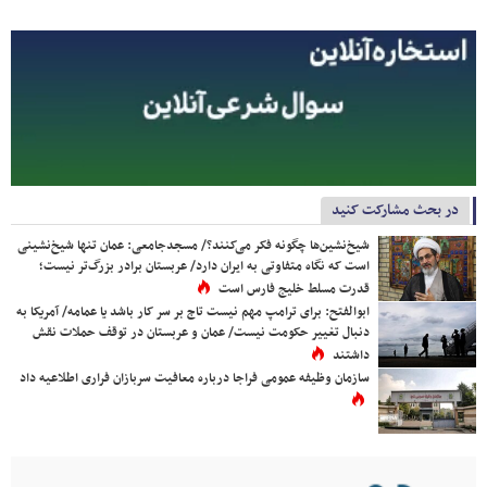
در بحث مشارکت کنید
شیخ‌نشین‌ها چگونه فکر می‌کنند؟/ مسجدجامعی: عمان تنها شیخ‌نشینی
است که نگاه متفاوتی به ایران دارد/ عربستان برادر بزرگ‌تر نیست؛
قدرت مسلط خلیج فارس است
ابوالفتح: برای ترامپ مهم نیست تاج بر سر کار باشد یا عمامه/ آمریکا به
دنبال تغییر حکومت نیست/ عمان و عربستان در توقف حملات نقش
داشتند
سازمان وظیفه عمومی فراجا درباره معافیت سربازان فراری اطلاعیه داد