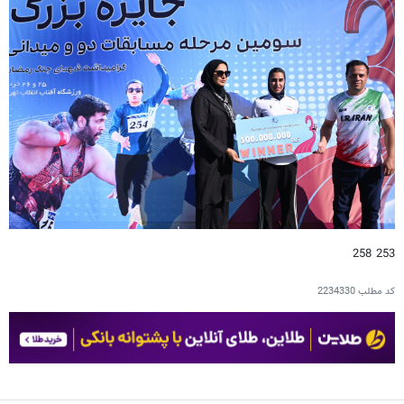
253 258
کد مطلب
2234330