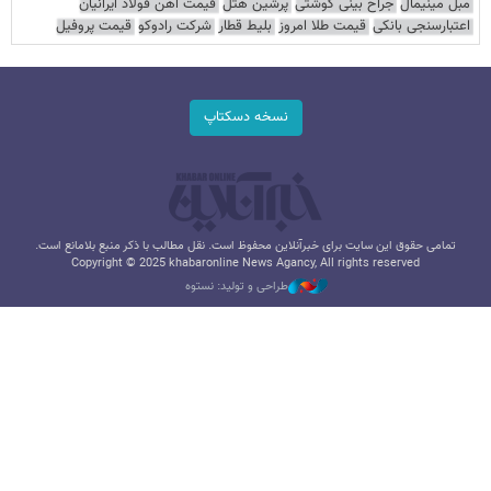
مبل مینیمال
جراح بینی گوشتی
پرشین هتل
قیمت آهن فولاد ایرانیان
اعتبارسنجی بانکی
قیمت طلا امروز
بلیط قطار
شرکت رادوکو
قیمت پروفیل
نسخه دسکتاپ
تمامی حقوق این سایت برای خبرآنلاین محفوظ است. نقل مطالب با ذکر منبع بلامانع است.
Copyright © 2025 khabaronline News Agancy, All rights reserved
طراحی و تولید: نستوه