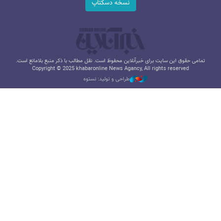
نسخه دسکتاپ
تمامی حقوق این سایت برای خبرآنلاین محفوظ است. نقل مطالب با ذکر منبع بلامانع است.
Copyright © 2025 khabaronline News Agancy, All rights reserved
طراحی و تولید: نستوه