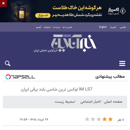
×
فارسی
العربية
English
تماس با ما
درباره ما
تبلیغات
آرشیو
پنجشنبه ۱۵ مرداد ۱۴۰۵
مطالب پیشنهادی
IM LS7 لوکس ترین شاسی بلند برقی ایران
صفحه اصلی
اخبار اجتماعی
محیط زیست
۲۶ خرداد ۱۴۰۵ - ۱۹:۵۴
۸ نفر