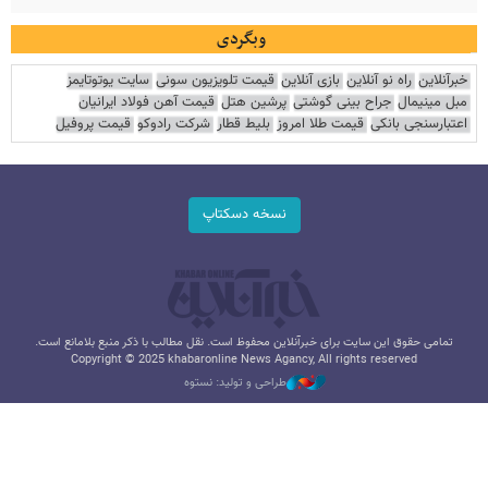
وبگردی
خبرآنلاین
راه نو آنلاین
بازی آنلاین
قیمت تلویزیون سونی
سایت یوتوتایمز
مبل مینیمال
جراح بینی گوشتی
پرشین هتل
قیمت آهن فولاد ایرانیان
اعتبارسنجی بانکی
قیمت طلا امروز
بلیط قطار
شرکت رادوکو
قیمت پروفیل
نسخه دسکتاپ
تمامی حقوق این سایت برای خبرآنلاین محفوظ است. نقل مطالب با ذکر منبع بلامانع است.
Copyright © 2025 khabaronline News Agancy, All rights reserved
طراحی و تولید: نستوه