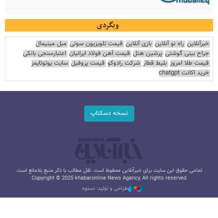
وبگردی
خبرآنلاین
راه نو آنلاین
بازی آنلاین
قیمت تلویزیون سونی
مبل مینیمال
جراح بینی گوشتی
پرشین هتل
قیمت آهن فولاد ایرانیان
اعتبارسنجی بانکی
قیمت طلا امروز
بلیط قطار
شرکت رادوکو
قیمت پروفیل
سایت یوتوتایمز
خرید اکانت chatgpt
نسخه دسکتاپ
تمامی حقوق این سایت برای خبرآنلاین محفوظ است. نقل مطالب با ذکر منبع بلامانع است.
Copyright © 2025 khabaronline News Agancy, All rights reserved
طراحی و تولید: نستوه