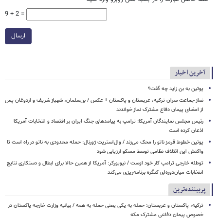
9 + 2 =
ارسال
آخرین اخبار
پوتین به بن زاید چه گفت؟
نماز جماعت سران ترکیه، عربستان و پاکستان + عکس / بن‌سلمان، شهباز شریف و اردوغان پس
از امضای پیمان دفاع مشترک نماز خواندند
رئیس مجلس نمایندگان آمریکا: ترامپ به پیامدهای جنگ ایران بر اقتصاد و انتخابات آمریکا
اذعان کرده است
پوتین خطوط قرمز ناتو را محک می‌زند / وال‌استریت ژورنال: حمله محدودی به ناتو در راه است تا
واکنش این ائتلاف نظامی توسط مسکو ارزیابی شود
توطئه خارجی ترامپ کار خود اوست / نیویورکر: آمریکا از همین حالا برای ابطال و دستکاری نتایج
انتخابات میان‌دوره‌ای کنگره برنامه‌ریزی می‌کند
پربیننده‌ترین
ترکیه، پاکستان و عربستان: حمله به یکی یعنی حمله به همه / بیانیه وزارت خارجه پاکستان در
خصوص پیمان دفاعی مشترک مکه