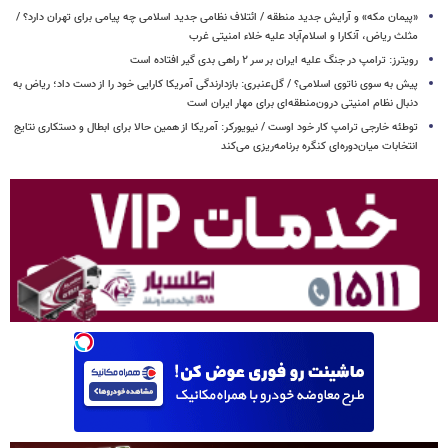
«پیمان مکه» و آرایش جدید منطقه / ائتلاف نظامی جدید اسلامی چه پیامی برای تهران دارد؟ /
مثلث ریاض، آنکارا و اسلام‌آباد علیه خلاء امنیتی غرب
رویترز: ترامپ در جنگ علیه ایران بر سر ۲ راهی بدی گیر افتاده است
پیش به سوی ناتوی اسلامی؟ / گل‌عنبری: بازدارندگی آمریکا کارایی خود را از دست داد؛ ریاض به
دنبال نظام امنیتی درون‌منطقه‌ای برای مهار ایران است
توطئه خارجی ترامپ کار خود اوست / نیویورکر: آمریکا از همین حالا برای ابطال و دستکاری نتایج
انتخابات میان‌دوره‌ای کنگره برنامه‌ریزی می‌کند