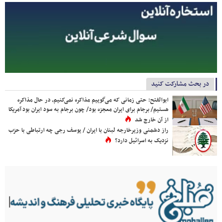
در بحث مشارکت کنید
ابوالفتح: حتی زمانی که می‌گوییم مذاکره نمی‌کنیم، در حال مذاکره
هستیم/ برجام برای ایران معجزه بود/ چون برجام به سود ایران بود آمریکا
از آن خارج شد
راز دشمنی وزیرخارجه لبنان با ایران / یوسف رجی چه ارتباطی با حزب
نزدیک به اسرائیل دارد؟