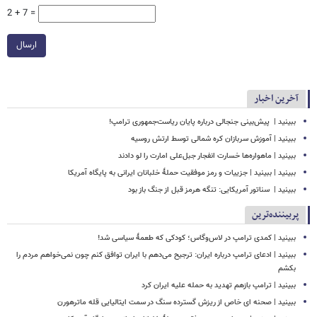
2 + 7 =
ارسال
آخرین اخبار
ببینید | ‏ پیش‌بینی جنجالی درباره پایان ریاست‌جمهوری ترامپ!
ببینید | آموزش سربازان کره شمالی توسط ارتش روسیه
ببینید | ماهواره‌ها خسارت انفجار جبل‌علی امارت را لو دادند
ببینید | ببینید | جزییات و رمز موفقیت حملۀ خلبانان ایرانی به پایگاه آمریکا
ببینید | ‏ سناتور آمریکایی: تنگه هرمز قبل از جنگ باز بود
پربیننده‌ترین
ببینید | کمدی ترامپ در لاس‌وگاس؛ کودکی که طعمۀ سیاسی شد!
ببینید | ادعای ترامپ درباره ایران: ترجیح می‌دهم با ایران توافق کنم چون نمی‌خواهم مردم را
بکشم
ببینید | ترامپ بازهم تهدید به حمله علیه ایران کرد
ببینید | صحنه ای خاص از ریزش گسترده سنگ در سمت ایتالیایی قله ماترهورن