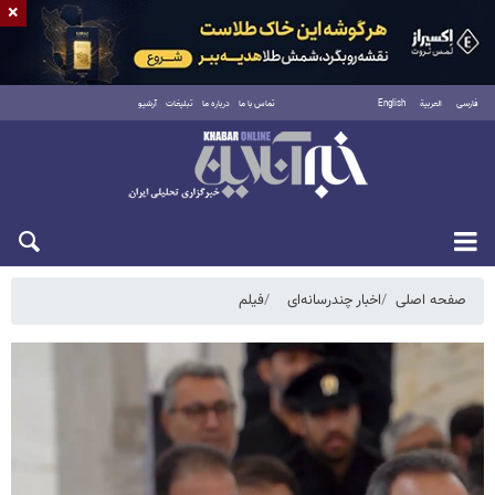
×
فارسی
العربية
English
تماس با ما
درباره ما
تبلیغات
آرشیو
پنجشنبه ۱۵ مرداد ۱۴۰۵
صفحه اصلی
اخبار چندرسانه‌ای
فیلم