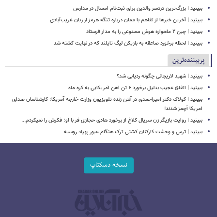
ببینید | بزرگ‌ترین دردسر والدین برای ثبت‌نام امسال در مدارس
ببینید | آخرین خبرها از تفاهم با عمان درباره تنگه هرمز از زبان غریب‌آبادی
ببینید | چین ۲ ماهواره هوش مصنوعی را به مدار فرستاد
ببینید | لحظه برخورد صاعقه به بازیکن لیگ تایلند که در نهایت کشته شد
پربیننده‌ترین
ببینید | شهید لاریجانی چگونه ردیابی شد؟
ببینید | اتفاق عجیب بدلیل برخورد ۴ تن آهن آمریکایی به کره ماه
ببینید | کولاک دکتر امیراحمدی در آنتن زنده تلویزیون وزارت خارجه آمریکا؛ کارشناسان صدای
امریکا آچمز شدند!
ببینید | روایت بازیگر زن سریال کلاغ از برخورد هادی حجازی فر با او؛ فکرش را نمیکردم...
ببینید | ترس و وحشت کارکنان کشتی ترک هنگام عبور پهپاد روسیه
نسخه دسکتاپ