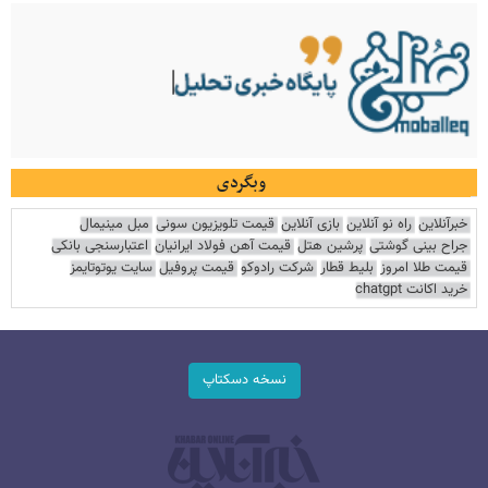
وبگردی
خبرآنلاین
راه نو آنلاین
بازی آنلاین
قیمت تلویزیون سونی
مبل مینیمال
جراح بینی گوشتی
پرشین هتل
قیمت آهن فولاد ایرانیان
اعتبارسنجی بانکی
قیمت طلا امروز
بلیط قطار
شرکت رادوکو
قیمت پروفیل
سایت یوتوتایمز
خرید اکانت chatgpt
نسخه دسکتاپ