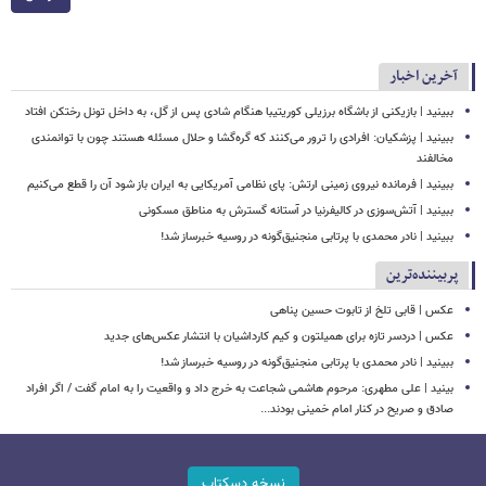
آخرین اخبار
ببینید | بازیکنی از باشگاه برزیلی کوریتیبا هنگام شادی پس از گل، به داخل تونل رختکن افتاد
ببینید | پزشکیان: افرادی را ترور می‌کنند که گره‌گشا و حلال مسئله هستند چون با توانمندی
مخالفند
ببینید | فرمانده نیروی زمینی ارتش: پای نظامی آمریکایی به ایران باز شود آن را قطع می‌کنیم
ببینید | آتش‌سوزی در کالیفرنیا در آستانه گسترش به مناطق مسکونی
ببینید | نادر محمدی با پرتابی منجنیق‌گونه در روسیه خبرساز شد!
پربیننده‌ترین
عکس | قابی تلخ از تابوت حسین پناهی
عکس | دردسر تازه برای همیلتون و کیم کارداشیان با انتشار عکس‌های جدید
ببینید | نادر محمدی با پرتابی منجنیق‌گونه در روسیه خبرساز شد!
بینید | علی مطهری: مرحوم هاشمی شجاعت به خرج داد و واقعیت را به امام گفت / اگر افراد
صادق و صریح در کنار امام خمینی بودند...
نسخه دسکتاپ