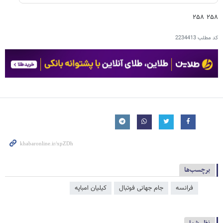
۲۵۸ ۲۵۸
کد مطلب
2234413
برچسب‌ها
فرانسه
جام جهانی فوتبال
کیلیان امباپه