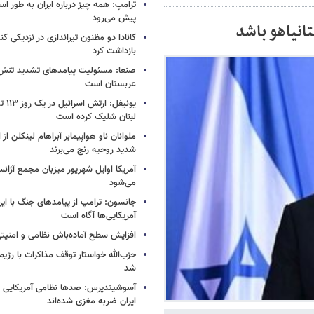
ترامپ: همه چیز درباره ایران به طور ا
پیش می‌رود
تانیاهو باشد
کانادا دو مظنون تیراندازی در نزدیکی کن
بازداشت کرد
صنعا: مسئولیت پیامدهای تشدید تنش 
عربستان است
یونیفل
لبنان شلیک کرده است
ملوانان ناو هواپیمابر آبراهام لینکلن ا
شدید روحیه رنج می‌برند
آمریکا اوایل شهریور میزبان مجمع آژان
می‌شود
جانسون: ترامپ از پیامدهای جنگ با ایرا
آمریکایی‌ها آگاه است
افزایش سطح آماده‌باش نظامی و امنیتی
حزب‌الله خواستار توقف مذاکرات با رژ
شد
آسوشیتدپرس: صدها نظامی آمریکایی د
ایران ضربه مغزی شده‌اند