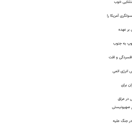
ستثنایی خوب
سولگری آمریکا را
بر عهده
: ارتش اسرائیل در یک روز ۱۱۳ توپ به جنوب
ز افسردگی و افت
س انرژی اتمی
ن برای
 در عراق
یم صهیونیستی
ر جنگ علیه