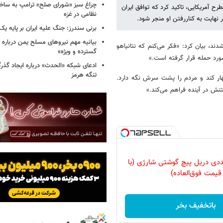
چراغ سبز «شورای صلح» ترامپ به ساخت
رح آمریکایی، تاکید کرد که توافق ایران
نظامی در غزه
ر نهایت به کناررفتن او منجر شود.
برنی سندرز: جنگ علیه ایران بر پایه یک
بیانیه مهم نیروهای مسلح یمن درباره
ند، بیان کرد: «فکر می‌کنم که نتانیاهو
گسترده و ویژه»
رد حمله قرار گرفته است.»
ادعای شبکه «الحدث» درباره ایجاد گذر
تنگه هرمز
 مهار کند و مردم را پشت سرش نگه دارد.
تنش در آینده فراهم می‌کند.»
وعه 47 عددی دریل پیچ گوشتی شارژی‌ (با
قیمت فوق‌العاده)
باتخفیف بخر