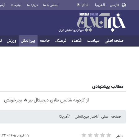
فارسی
العربية
English
تماس با ما
درباره ما
تبلیغات
آرشی
صفحه اصلی
سیاست
اقتصاد
فرهنگ
جامعه
بین‌الملل
ورزش
تا
مطالب پیشنهادی
از گردونه شانس طلای دیجیتال ببر🔥 بچرخونش
صفحه اصلی
اخبار بین‌الملل
آمریکا
۲۷ خرداد ۱۴۰۵ - ۰۲:۲۳
۰ نفر