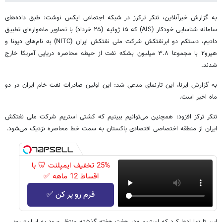
به گزارش خبرآنلاین، تنکر ترکرز در شبکه اجتماعی ایکس نوشت: طبق داده‌های
سامانه شناسایی خودکار (AIS) که ۱۵ ژوئیه (۲۵ خرداد) با تصاویر ماهواره‌ای تطبیق
دادیم، دستکم دو ابرنفتکش شرکت ملی نفتکش ایران (NITC) به نام‌های دیونا و
هیرو۲ با مجموعا ۳.۸ میلیون بشکه نفت از حیطه محاصره دریایی آمریکا خارج
شدند.
به گزارش ایرنا، این تارنمای مدعی شد: این اولین صادرات نفت خام ایران در دو
ماه اخیر است.
تنکر ترکز افزود: همچنین می‌توانیم ببینیم که کشتی استریم شرکت ملی نفتکش
ایران از منطقه اختصاصی اقتصادی پاکستان به سمت خط محاصره نزدیک می‌شود.
25% تخفیف ایمپلنت 🦷 با
اقساط 12 ماهه ✅
فرم رو پر کن ✅