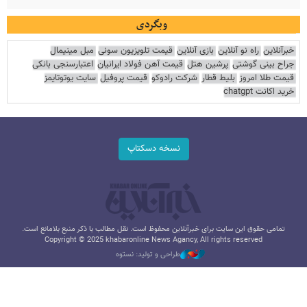
وبگردی
خبرآنلاین
راه نو آنلاین
بازی آنلاین
قیمت تلویزیون سونی
مبل مینیمال
جراح بینی گوشتی
پرشین هتل
قیمت آهن فولاد ایرانیان
اعتبارسنجی بانکی
قیمت طلا امروز
بلیط قطار
شرکت رادوکو
قیمت پروفیل
سایت یوتوتایمز
خرید اکانت chatgpt
نسخه دسکتاپ
تمامی حقوق این سایت برای خبرآنلاین محفوظ است. نقل مطالب با ذکر منبع بلامانع است.
Copyright © 2025 khabaronline News Agancy, All rights reserved
طراحی و تولید: نستوه