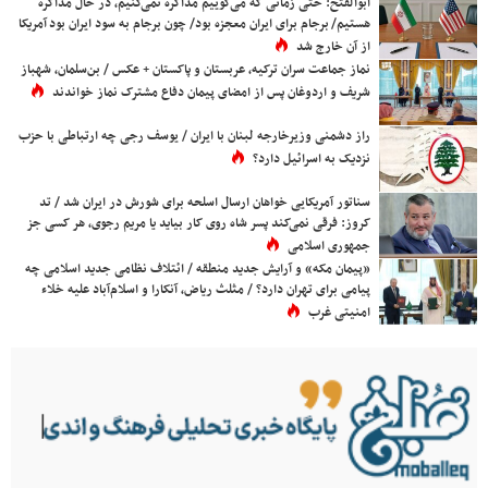
ابوالفتح: حتی زمانی که می‌گوییم مذاکره نمی‌کنیم، در حال مذاکره
هستیم/ برجام برای ایران معجزه بود/ چون برجام به سود ایران بود آمریکا
از آن خارج شد
نماز جماعت سران ترکیه، عربستان و پاکستان + عکس / بن‌سلمان، شهباز
شریف و اردوغان پس از امضای پیمان دفاع مشترک نماز خواندند
راز دشمنی وزیرخارجه لبنان با ایران / یوسف رجی چه ارتباطی با حزب
نزدیک به اسرائیل دارد؟
سناتور آمریکایی خواهان ارسال اسلحه برای شورش در ایران شد / تد
کروز: فرقی نمی‌کند پسر شاه روی کار بیاید یا مریم رجوی، هر کسی جز
جمهوری اسلامی
«پیمان مکه» و آرایش جدید منطقه / ائتلاف نظامی جدید اسلامی چه
پیامی برای تهران دارد؟ / مثلث ریاض، آنکارا و اسلام‌آباد علیه خلاء
امنیتی غرب