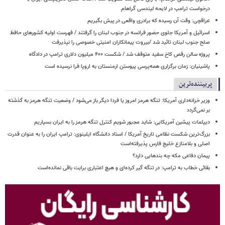
درخواست ترامپ در لایحه لیندسی گراهام
عراقچی: وقت آن رسیده که برادری واقعی در پیش بگیریم
اسرائیل و آمریکا جلوی حضور فرانسه در جنوب لبنان را گرفتند / فهرست اولیه کشورهای حافظ
صلح جنوب لبنان تائید شد /بیروت پیمانکاران امنیتی خصوصی را نپذیرفت
پروژه سالن رقص کاخ سفید متوقف شد / شکست ۴۰۰ میلیون دلاری ترامپ در دادگاه
پاشینیان: زمان برگزاری همه‌پرسی پیوستن ارمنستان به اروپا فرا نرسیده است
پربیننده‌ترین
وزیر خزانه‌داری آمریکا: تنگه هرمز امروز یا فردا دیگر باز می‌شود / وضعیت تنگه هرمز به گذشته
بر نمی‌گردد
دیپلمات پیشین آمریکایی: شاید مجبور شویم کنترل تنگه هرمز را به ایران بسپاریم
بزرگ‌ترین شکست نظامی تاریخ آمریکا / استاد دانشگاه ایلینوی: ترامپ ایران را به عنوان قدرت
اصلی و بلامنازع خلیج فارس پذیرفته‌است
پیمان دفاعی مکه چه بندهایی دارد؟
بقائی خطاب به ترامپ: در تنگه گیر کرده‌ای و هیچ اعتباری برایت باقی نمانده‌است