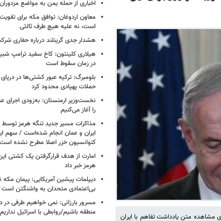
اخباری از حمله یمن به مواضع مزدوران
معاون اردوغان: توافق مکه برای تقویت 
است، نه علیه هیچ طرف ثالثی
هشدار جدی گرینلند درباره حفاری شرکت
هیلاری کلینتون: کاخ سفید ترامپ شبی
در زمان سقوط است
بلومبرگ: ترکیه عبور کشتی‌ها در دریای 
حملات پهپادی محدود کرد
نخست‌وزیر ارمنستان: به‌زودی اجرای عم
را آغاز می‌کنیم
مذاکرات مسیر جدید تنگه هرمز توسط ن
ایران و عمان انجام شده‌است / سهم ایر
کنوانسیون خزر اصلا مطرح نشده است
امارت از هدف قرارگرفتن یک کشتی این
هرمز خبر داد
دیپلمات پیشین آمریکایی: پیمان مکه ن
بی‌اعتمادی متحدان به واشنگتن است
مسرور بارزانی: نمی خواهیم طرفی در د
منطقه باشیم/روابطی با اسرائیل نداریم
 مشاهده متن یادداشت تفاهم با ایران