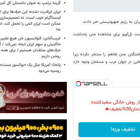
گزینه ترامپ به عنوان دادستان کل آمری
ایران ابرقدرت نشده؛ این حرف‌ها برای 
اینستاگرام خوب است، نه تصمیم‌سازی/
ایران به رژیم صهیونیستی خبر دادند.
ممکن است ایران اتمی را تحمل کند، اما
نه!
ت تل‌آویو برای مشاهده متن یادداشت
غریب‌آبادی: کنوانسیون خزر هیچ تغییر
حاکمیتی و سهم ایران ایجاد نمی‌کند / 
حرف‌های منتقدان هستیم / برای همه ا
نگتن متن تفاهم را منتشر نکرده زیرا
روشن داریم
ایی در جهان عرب و مسلمان وجود دارد
پانه‌تا: آمریکا مثل یک «بوکسور مست» 
روسیه می‌دود
 از روش خانگی سفیدکننده
دان50%تخفیف🔥
تخفیف ویژه!