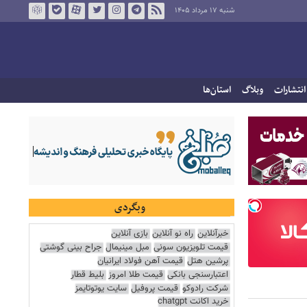
شنبه ۱۷ مرداد ۱۴۰۵
انتشارات
وبلاگ
استان‌ها
وبگردی
خبرآنلاین
راه نو آنلاین
بازی آنلاین
قیمت تلویزیون سونی
مبل مینیمال
جراح بینی گوشتی
پرشین هتل
قیمت آهن فولاد ایرانیان
اعتبارسنجی بانکی
قیمت طلا امروز
بلیط قطار
شرکت رادوکو
قیمت پروفیل
سایت یوتوتایمز
خرید اکانت chatgpt