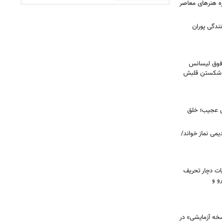
زه هنرهای معاصر
ندگی پوران
فوق‌ لیسانس
ای شکستن قلبش
ای عجیب؛ خلق
یمی نماز خواند/
ت دچار تحریف
و و
سخه آزمایشی» در