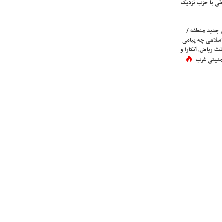
ی با حزب نزدیک
 جدید منطقه /
اسلامی چه پیامی
لث ریاض، آنکارا و
 امنیتی غرب