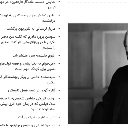
نمایش مستند ماندگار «اربعین» در مو
تهران
اولین نمایش جهانی مستندی به تهیه‌کن
درخشنده
مازیار لرستانی به تلویزیون برگشت
سوسن پرور: مادرم که گفت من دختر 
نکردم تا در پیتزافروشی کار کند! صد
را شنیدم
آلبوم «آسیمه سر» منتشر شد
«می‌خوام به دنیا بیام» و قصه تولده
تصویر برای کودک مهم است
سیدمحمد خاتمی بر پیکر روزنامه‌نگار قد
عکس
گالری‌گردی در نیمه فصل تابستان
روایت تاریخی «لباس شخصی» با حذفیا
شد/ فیلمی که در زمان خود اثری پیش‌ر
هشداردهنده بود
علی منتظری به رادیو رفت
مسعود اطیابی و هومن برق‌نورد با «ن