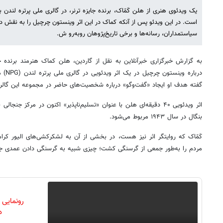
یک ویدئوی هنری از هلن کَمّاک، برنده جایزه ترنر، در گالری ملی پرتره لند
است. در این ویدئو پس از آنکه کماک در این اثر وینستون چرچیل را به نقش د
سیاستمداران، رسانه‌ها و برخی تاریخ‌پژوهان روبه‌رو ش.
به گزارش خبرگزاری خبرآنلاین به نقل از گاردین، هلن کماک هنرمند برنده ج
درباره
گفته هدف او ایجاد «گفت‌وگو» درباره شخصیت‌های حاضر در مجموعه این گالر
اثر ویدئویی ۴۰ دقیقه‌ای هلن با عنوان «تسلیم‌ناپذیر» اکنون در مرکز
بنگال در سال ۱۹۴۳ مربوط می‌شود.
کَمّاک که روایتگر اثر نیز هست، در بخشی از آن به لشکرکشی‌های الیور کرامو
مردم را به‌طور جمعی از گرسنگی کشت؛ چیزی شبیه به گرسنگی دادن عمدی 
رونمایی
دن