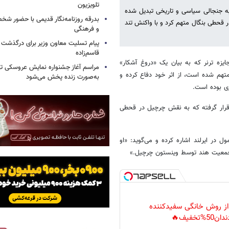
تلویزیون
ن به جنجالی سیاسی و تاریخی تبدیل شده
بدرقه روزنامه‌نگار قدیمی با حضور ش
ر قحطی بنگال متهم کرد و با واکنش تند
و فرهنگی
پیام تسلیت معاون وزیر برای درگذشت ا
قاسم‌زاده
ایزه ترنر که به بیان یک «دروغ آشکار»
مراسم آغاز جشنواره نمایش عروسکی ت
 وینستون چرچیل در یک اثر ویدئویی در گالری ملی پرتره لندن (NPG) متهم شده است، از اثر خود دفاع کرده و
به‌صورت زنده پخش می‌شود
ی بوده است.
 جنجالی قرار گرفته که به نقش چرچیل در قحطی
ل در ایرلند اشاره کرده و می‌گوید: «او
جمعیت هند توسط وینستون چرچیل.»
 از روش خانگی سفیدکننده
دان50%تخفیف🔥