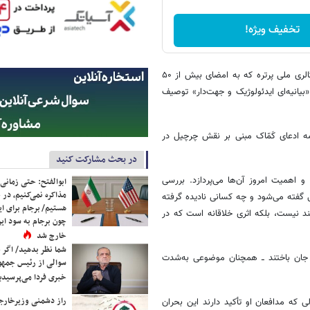
تخفیف ویژه!
لرد رابرتز از بلگراویا ــ زندگی‌نامه‌نویس چرچیل ــ در نامه‌ای خطاب به مدیران گالری ملی پرتره که به امضای بیش از ۵۰
یانیه‌ای ایدئولوژیک و جهت‌دار» توصیف
مه ادعای کَمّاک مبنی بر نقش چرچیل در
در بحث مشارکت کنید
 و اهمیت امروز آن‌ها می‌پردازد. بررسی
ابوالفتح: حتی زمانی 
مذاکره نمی‌کنیم، در 
 گفته می‌شود و چه کسانی نادیده گرفته
هستیم/ برجام برای ای
 نیست، بلکه اثری خلاقانه است که در
چون برجام به سود ایرا
خارج شد
شما نظر بدهید/ اگر خ
د ۳ میلیون نفر در شرق هند جان باختند ــ همچنان موضوعی به‌شدت
سوالی از رئیس جمه
خبری فردا می‌پرسیدی
راز دشمنی وزیرخارجه 
که مدافعان او تأکید دارند این بحران