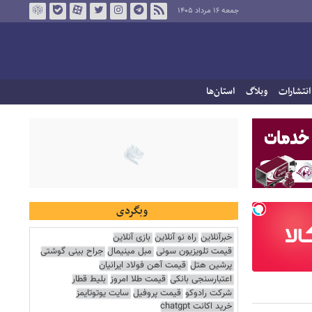
جمعه ۱۶ مرداد ۱۴۰۵
انتشارات
وبلاگ
استان‌ها
وبگردی
خبرآنلاین
راه نو آنلاین
بازی آنلاین
قیمت تلویزیون سونی
مبل مینیمال
جراح بینی گوشتی
پرشین هتل
قیمت آهن فولاد ایرانیان
اعتبارسنجی بانکی
قیمت طلا امروز
بلیط قطار
شرکت رادوکو
قیمت پروفیل
سایت یوتوتایمز
خرید اکانت chatgpt