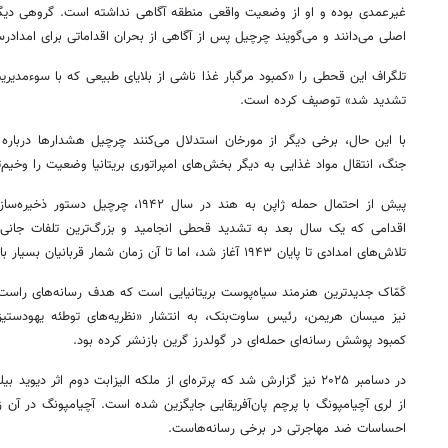
غیرعمدی بوده و او از وضعیت واقعی منطقه آگاهی نداشته است. گروهی دیگ
اصلی می‌دانند و می‌گویند چرچیل پس از آگاهی از بحران اقداماتی برای امدادرسا
تلگراف این قحطی را «کمبود مرگبار غذا ناشی از بلایای طبیعی که با سوءمد
تشدید شد» توصیف کرده است.
با این حال، برخی دیگر از مورخان استدلال می‌کنند چرچیل هشدارها درباره ک
جنگ، انتقال مواد غذایی به دیگر بخش‌های امپراتوری بریتانیا وضعیت را وخیم‌
پیش از احتمال حمله ژاپن به هند در سال ۴۲
اقدامی که یک سال بعد به تشدید قحطی انجامید و بزرگ‌ترین تلفات جانی ب
تلاش‌های امدادی تا پایان ۱۹۴۳ آغاز شد، اما تا آن زمان شمار قربانیان بسیار بالا رفته بود.
کَمّاک جدیدترین هنرمند سیاه‌پوست بریتانیایی است که هدف رسانه‌های راست‌
نیز میسان هریمن، رئیس ساوت‌بنک، به انتشار «نظریه‌های توطئه یهودستیزان
کمبود پوشش رسانه‌ای حمله‌ای در گولدرز گرین بازنشر کرده بود.
در دسامبر ۲۰۲۵ نیز گزارش شد که پرتره‌ای از ملکه الیزابت دوم اثر دیوی
از لری آچیامپونگ با پرچم پان‌آفریقایی جایگزین شده است. آچیامپونگ در آن 
احساسات ضد مهاجرتی در برخی رسانه‌هاست.