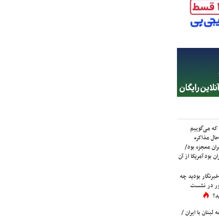
که می‌گوییم
حال مذاکره
ران معجزه بود/
ن بود آمریکا از آن
برنگار بودید چه
ور در نشست
د؟
لبنان با ایران /