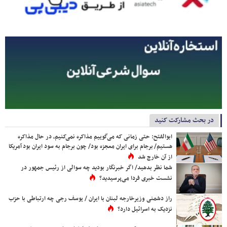
در بحث مشارکت کنید
ابوالفتح: حتی زمانی که می‌گوییم مذاکره نمی‌کنیم، در حال مذاکره
هستیم/ برجام برای ایران معجزه بود/ چون برجام به سود ایران بود آمریکا
از آن خارج شد
شما نظر بدهید/ اگر خبرنگار بودید چه سوالی از رئیس جمهور در
نشست خبری فردا می‌پرسیدید؟
راز دشمنی وزیرخارجه لبنان با ایران / یوسف رجی چه ارتباطی با حزب
نزدیک به اسرائیل دارد؟