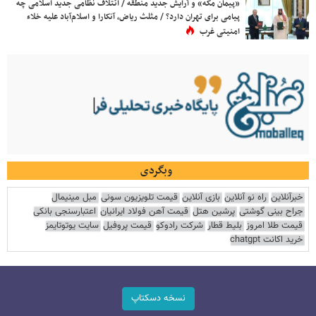
«پیمان مکه» و آرایش جدید منطقه / ائتلاف نظامی جدید اسلامی چه
پیامی برای تهران دارد؟ / مثلث ریاض، آنکارا و اسلام‌آباد علیه خلاء
امنیتی غرب
وبگردی
خبرآنلاین
راه نو آنلاین
بازی آنلاین
قیمت تلویزیون سونی
مبل مینیمال
جراح بینی گوشتی
پرشین هتل
قیمت آهن فولاد ایرانیان
اعتبارسنجی بانکی
قیمت طلا امروز
بلیط قطار
شرکت رادوکو
قیمت پروفیل
سایت یوتوتایمز
خرید اکانت chatgpt
نسخه دسکتاپ