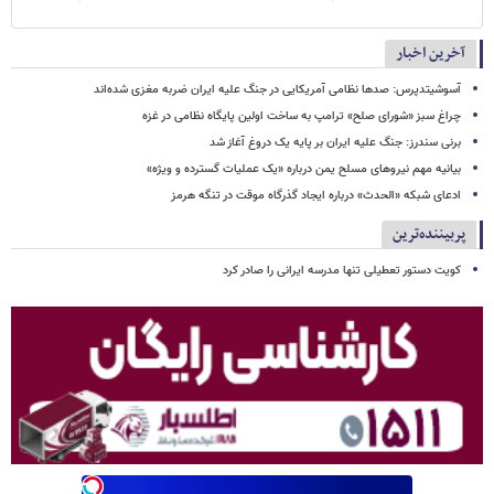
آخرین اخبار
آسوشیتدپرس: صدها نظامی آمریکایی در جنگ علیه ایران ضربه مغزی شده‌اند
چراغ سبز «شورای صلح» ترامپ به ساخت اولین پایگاه نظامی در غزه
برنی سندرز: جنگ علیه ایران بر پایه یک دروغ آغاز شد
بیانیه مهم نیروهای مسلح یمن درباره «یک عملیات گسترده و ویژه»
ادعای شبکه «الحدث» درباره ایجاد گذرگاه موقت در تنگه هرمز
پربیننده‌ترین
کویت دستور تعطیلی تنها مدرسه ایرانی را صادر کرد