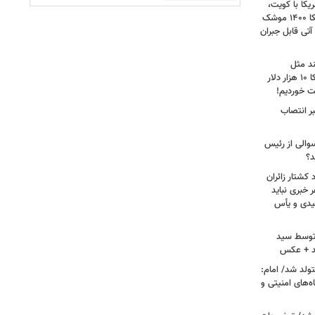
کا با کویت،
عراق و افغانستان و جنگ رمضان/ آمریکا ۱۴۰۰ موشک
آتی قابل جبران
ند مثل
منافقین‌اند/ آدم بی‌عقلی می‌گوید آمریکا ۱۰ هزار دلار
ت خوردیم!
ر انتصاب
سوالی از رئیس
د؟
کشتار زائران
۱۳/ قریشی: هر خبری نباید
میدی و یأس
ه توسط سید
د + عکس
ران متولد شد/ امام:
‌های امنیتی و