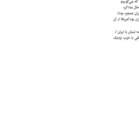
که می‌گوییم
حال مذاکره
ران معجزه بود/
ن بود آمریکا از آن
لبنان با ایران /
ی با حزب نزدیک