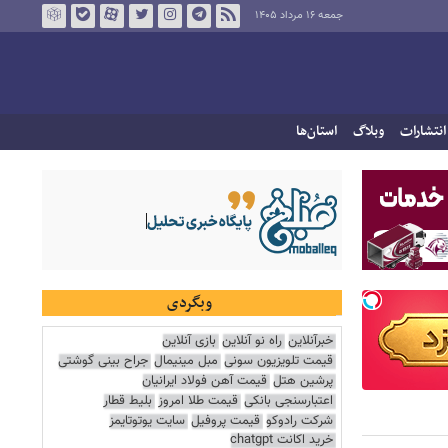
جمعه ۱۶ مرداد ۱۴۰۵
انتشارات
وبلاگ
استان‌ها
وبگردی
خبرآنلاین
راه نو آنلاین
بازی آنلاین
قیمت تلویزیون سونی
مبل مینیمال
جراح بینی گوشتی
پرشین هتل
قیمت آهن فولاد ایرانیان
اعتبارسنجی بانکی
قیمت طلا امروز
بلیط قطار
شرکت رادوکو
قیمت پروفیل
سایت یوتوتایمز
خرید اکانت chatgpt