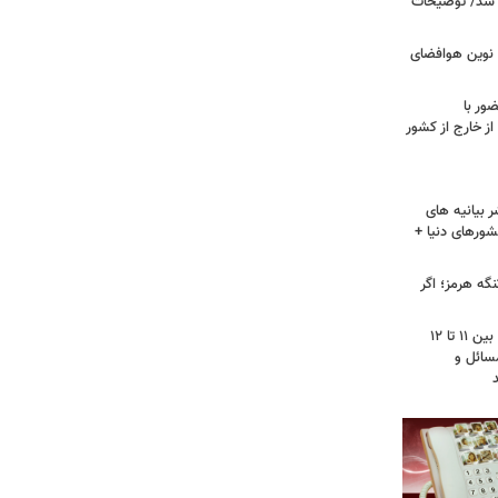
 شد/ توضیحات
ی نوین هوافضای
ور با
ز خارج از کشور
 بیانیه های
شورهای دنیا +
گه هرمز؛ اگر
محمودزاده: نمره مجلس دوازهم از ۲۰، بین ۱۱ تا ۱۲
سائل و