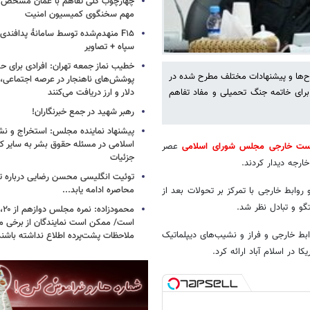
چهارچوب کلی تفاهم با عمان مشخص
مهم سخنگوی کمیسیون امنیت
F۱۵ منهدم‌شده توسط سامانۀ پدافند
سپاه + تصاویر
خطیب نماز جمعه تهران: افرادی برای حض
ها و پیشنهادات مختلف مطرح‌ شده در
پوشش‌های ناهنجار در عرصه اجتماعی، ا
دلار و ارز دریافت می‌کنند
 برای خاتمه جنگ تحمیلی و مفاد تفاهم
رهبر شهید در جمع خبرنگاران!
پیشنهاد نماینده مجلس: استخراج و نشر
اسلامی در مسئله حقوق بشر به سایر ک
ست خارجی مجلس شورای اسلامی
عصر
جزئیات
ارجه دیدار کردند.
توئیت انگلیسی محسن رضایی درباره تن
محاصره ادامه یابد...
وابط خارجی با تمرکز بر تحولات بعد از
و و تبادل نظر شد.
است/ ممکن است نمایندگان از برخی م
ط خارجی و فراز و نشیب‌های دیپلماتیک
ملاحظات پشت‌پرده اطلاع نداشته باشند