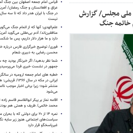
قیاس امام جمعه اصفهان بین جنگ آمری
 ملی مجلس/ گزارش
در جنگ با ایران هدر داد که تا سه سال 
نیست
م خاتمه جنگ
علم‌الهدی: آنها که از اتمام جنگ می‌گوی
دارد و ما هزار دلار داریم، پس ما شکس
فوری/ توضیح خبرگزاری فارس درباره خب
محسن رضایی به دبیری شعام
شما نظر بدهید/ اگر خبرنگار بودید چه 
جمهور در نشست خبری فردا می‌پرسیدی
خطبه های امام جمعه ارومیه در سالگرد 
ایرانی در مکه در سال ۶۶
منتشر شود؛ زیرا برخی اخبار موجب ناا
می‌شود
اقامه نماز بر پیکر ابوالقاسم قاسم زاد
محمد خاتمی/ ظریف و همتی هم بودن
نمره ۱۴ از ۲۰ برای دولتی که با بح
سیاست‌های اجتماعی هنوز زیر سایه نگاه
غیرپاسخگو قرار دارد