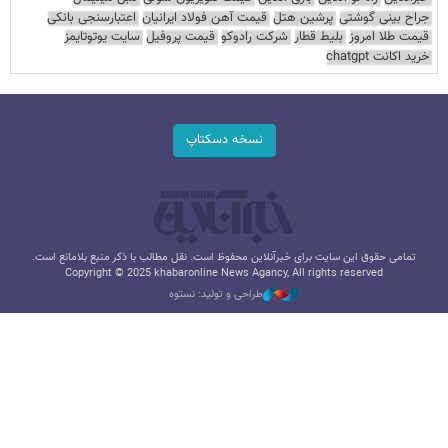
جراح بینی گوشتی
پرشین هتل
قیمت آهن فولاد ایرانیان
اعتبارسنجی بانکی
قیمت طلا امروز
بلیط قطار
شرکت رادوکو
قیمت پروفیل
سایت یوتوتایمز
خرید اکانت chatgpt
نسخه دسکتاپ
تمامی حقوق این سایت برای خبرآنلاین محفوظ است. نقل مطالب با ذکر منبع بلامانع است.
Copyright © 2025 khabaronline News Agancy, All rights reserved
طراحی و تولید: نستوه