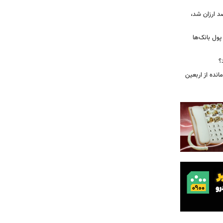
بازار گوشت؛ دام ۳۰ درصد ارزان شد،
 درخواست پول بانک‌ها
؟
مانده از اربعین