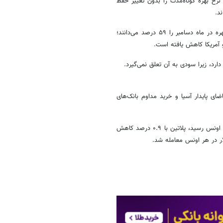
نرخ بهره کوتاه‌مدت را بدون تغییر حفظ
د.
بر اساس ابزار FedWatch در CME، معامله‌گران اکنون احتمال افزایش نرخ بهره در ماه دسامبر را ۵۹ درصد می‌دانند؛
رد، زیرا سودی به آن تعلق نمی‌گیرد.
ضای پایدار آسیا و خرید مداوم بانک‌های
در بازار سایر فلزات گرانبها نیز نقره با ۰.۲ درصد افزایش به ۷۰.۳۲ دلار در هر اونس رسید، پلاتین با ۰.۹ درصد کاهش