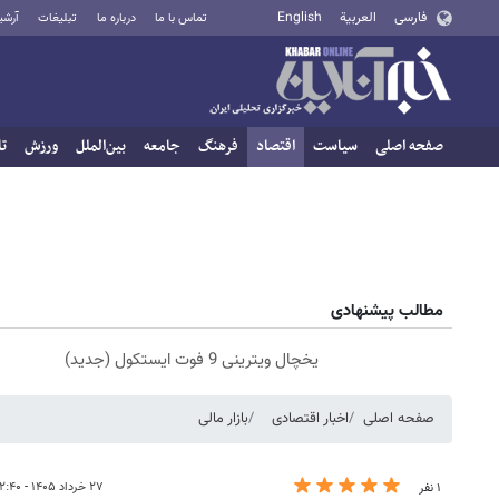
فارسی
العربية
English
تماس با ما
درباره ما
تبلیغات
آرشی
صفحه اصلی
سیاست
اقتصاد
فرهنگ
جامعه
بین‌الملل
ورزش
تا
مطالب پیشنهادی
یخچال ویترینی 9 فوت ایستکول (جدید)
صفحه اصلی
اخبار اقتصادی
بازار مالی
۲۷ خرداد ۱۴۰۵ - ۱۲:۴۰
۱ نفر