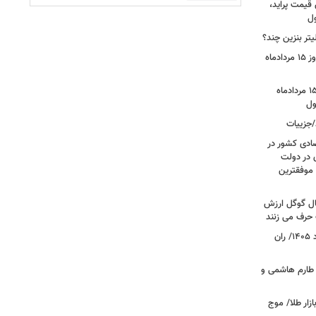
 قیمت پراید،
ول
تر بنزین چند؟
قیمت جدید دلار، یورو و سایر ارزها امروز ۱۵ مردادماه
قیمت بازگشایی بازار طلا و سکه امروز ۱۵ مردادماه
/جزییات
صادی کشور در
ی در دولت
 موفقترین
سال گوگل ارزش
 حرف می زنند
قیمت جدید گوشت قرمز امروز ۱۴ مرداد ۱۴۰۵/ ران
 طارم هاشمی و
زار طلا/ موج