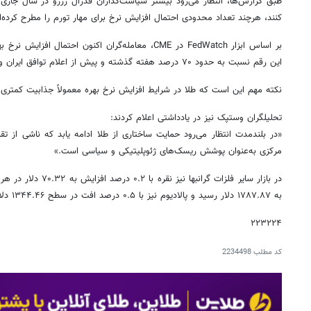
طبق گزارش‌ها، انتظار می‌رود بیشتر سیاست‌گذاران فدرال رزرو در سال جاری 
کنند، هرچند تعداد محدودی احتمال افزایش نرخ برای مهار تورم را مطرح کرده‌ان
این رقم نسبت به حدود ۷۰ درصد هفته گذشته و پیش از اعلام توافق ایران و آمریکا کاهش یافته است.
نکته مهم این است که طلا در شرایط افزایش نرخ بهره معمولاً جذابیت کمتری دا
تحلیلگران وستپک نیز در یادداشتی اعلام کردند:
«در بلندمدت انتظار می‌رود حمایت ساختاری از طلا ادامه یابد که ناشی از تقا
مرکزی به‌عنوان پوشش ریسک‌های ژئوپلیتیکی و سیاسی است.»
به ۱۷۸۷.۸۷ دلار رسید و پالادیوم نیز با ۰.۵ درصد افت در سطح ۱۳۴۴.۴۶ دلار در هر اونس معامله شد.
۲۲۳۲۲۴
کد مطلب
2234498