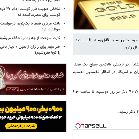
انفجاری طلا در راه است؟
تناقض عجیب 
گوشت برای مصرف‌کننده نه!
بانک مرکزی فقط با یک‌‎پنجم
موافقت کرد
کارت سوخت از چه زمانی حذف می‌شود
ود بدون تغییر قابل‌توجه باقی ماند؛
خبر مهم برای زائران اربعین / دینار باقی‌
رال رزرو.
را کجا بفروشیم؟
نبه، در نزدیکی بالاترین سطح یک هفته
یران و آمریکا، در انتظار نخستین تصمیم
قیمت هر اونس طلا پس از رسیدن به بالاترین سطح یک هفته اخیر یعنی ۴۳۷۰.۸۲ دلار در روز دوشنبه، تا ساعت ۶:۱۰