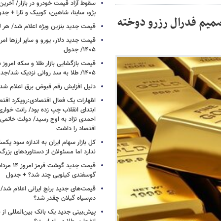
سقوط آزاد قیمت خودرو در بازار/ آخرین
پژو، ساینا، شاهین، کوییک و تارا + جد
تصمیم فدرال رزرو دوخته
قیمت جدید بنزین ویژه اعلام شد/ هر لی
۱۴۰۵/ جدول
۱۴۰۵/ طلا به سد روانی نزدیک شد/جدول
دلیل افزایش رقم قبوض برق اعلام شد
اظهارات یک فعال اقتصادی:رویکرد اقت
ابتدای انقلاب چپ زده بود/ رانت خوار
احمدی نژاد به اوج رسید/ دولت خاتمی
اقتصاد را داشت
کل بازار سهام ایران به اندازه سود یک
ندارد اما مسئولان از دستاوردهای بزرگ
گوسفندی کیلویی چند شد؟ + جدول
قیمت‌های جدید برنج ایرانی اعلام شد/
دم‌سیاه گیلان چقدر شد؟
پیش‌بینی جدید یک بانک بین‌المللی از با