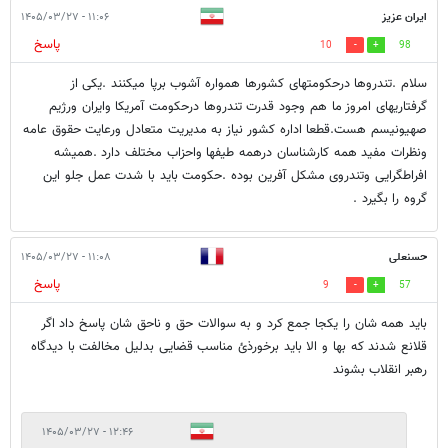
ایران عزیز
۱۱:۰۶ - ۱۴۰۵/۰۳/۲۷
پاسخ
10
98
سلام .تندروها درحکومتهای کشورها همواره آشوب برپا میکنند .یکی از
گرفتاریهای امروز ما هم وجود قدرت تندروها درحکومت آمریکا وایران ورژیم
صهیونیسم هست.قطعا اداره کشور نیاز به مدیریت متعادل ورعایت حقوق عامه
ونظرات مفید همه کارشناسان درهمه طیفها واحزاب مختلف دارد .همیشه
افراطگرایی وتندروی مشکل آفرین بوده .حکومت باید با شدت عمل جلو این
گروه را بگیرد .
حسنعلی
۱۱:۰۸ - ۱۴۰۵/۰۳/۲۷
پاسخ
9
57
باید همه شان را یکجا جمع کرد و به سوالات حق و ناحق شان پاسخ داد اگر
قلانع شدند که بها و الا باید برخورذئ مناسب قضایی بدلیل مخالفت با دیدگاه
رهبر انقلاب بشوند
۱۲:۴۶ - ۱۴۰۵/۰۳/۲۷