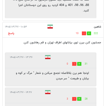
88، 96، 98، 401 و 404 کردید رو روی این دوستانتان اجرا
کنید.
شاهین
۱۰:۵۴ - ۱۴۰۵/۰۳/۲۷
پاسخ
10
222
جمشون کنن ببرن توی بیابانهای اطراف تهران و قم رهاشون کنن.
۱۳:۳۶ - ۱۴۰۵/۰۳/۲۷
0
31
اونجا هم برن بلافاصله تجمع میکنن و شعار " مرگ بر کوه و
بیابان و طبیعت " سر میدن
۱۴:۲۷ - ۱۴۰۵/۰۳/۲۷
3
28