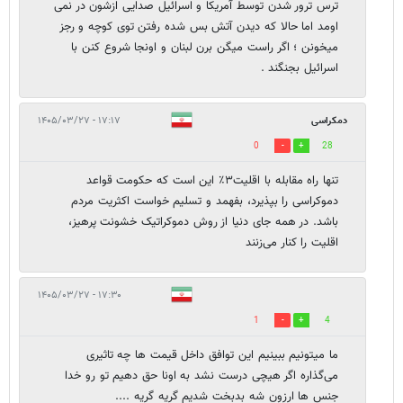
ترس ترور شدن توسط آمریکا و اسرائیل صدایی ازشون در نمی
اومد اما حالا که دیدن آتش بس شده رفتن توی کوچه و رجز
میخونن ؛ اگر راست میگن برن لبنان و اونجا شروع کنن با
اسرائیل بجنگند .
دمکراسی
۱۷:۱۷ - ۱۴۰۵/۰۳/۲۷
0
28
تنها راه مقابله با اقلیت۳٪ این است که حکومت قواعد
دموکراسی را بپذیرد، بفهمد و تسلیم خواست اکثریت مردم
باشد. در همه جای دنیا از روش دموکراتیک خشونت پرهیز،
اقلیت را کنار می‌زنند
۱۷:۳۰ - ۱۴۰۵/۰۳/۲۷
1
4
ما میتونیم ببینیم این توافق داخل قیمت ها چه تاثیری
می‌گذاره اگر هیچی درست نشد به اونا حق دهیم تو رو خدا
جنس ها ارزون شه بدبخت شدیم گریه گریه ....