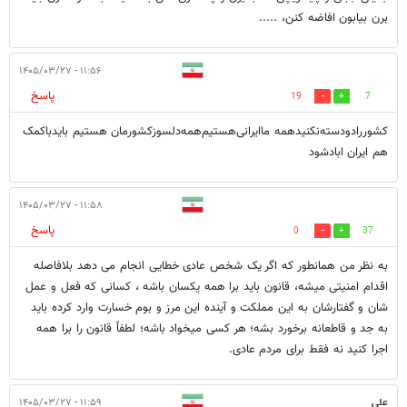
برن بیابون افاضه کنن، .....
۱۱:۵۶ - ۱۴۰۵/۰۳/۲۷
پاسخ
19
7
کشوررادودسته‌نکنید‌همه ماایرانی‌هستیم‌همه‌دلسوزکشورمان هستیم بایدباکمک
هم ایران ابادشود
۱۱:۵۸ - ۱۴۰۵/۰۳/۲۷
پاسخ
0
37
به نظر من همانطور که اگر یک شخص عادی خطایی انجام می دهد بلافاصله
اقدام امنیتی میشه، قانون باید برا همه یکسان باشه ، کسانی که فعل و عمل
شان و گفتارشان به این مملکت و آینده این مرز و بوم خسارت وارد کرده باید
به جد و قاطعانه برخورد بشه؛ هر کسی میخواد باشه؛ لطفاً قانون را برا همه
اجرا کنید نه فقط برای مردم عادی.
علی
۱۱:۵۹ - ۱۴۰۵/۰۳/۲۷