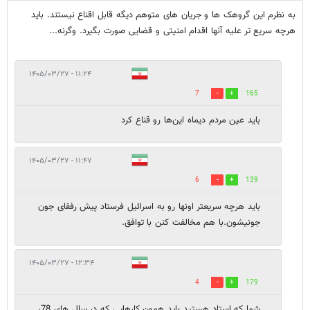
به نظرم این گروهک ها و جریان های متوهم دیگه قابل اقناع نیستند. باید
هرچه سریع تر علیه آنها اقدام امنیتی و قضایی صورت بگیرد. وگرنه...
۱۱:۲۴ - ۱۴۰۵/۰۳/۲۷
7
165
باید عین مردم دیماه این‌ها رو قناع کرد
۱۱:۴۷ - ۱۴۰۵/۰۳/۲۷
6
139
باید هرچه سریعتر اونها رو به اسرائیل فرستاد پیش رفقای جون
جونیشون.با هم مخالفت کنن با توافق.
۱۲:۳۴ - ۱۴۰۵/۰۳/۲۷
4
179
شما که استاد هستید باید همون کارهایی که در سال های 78،