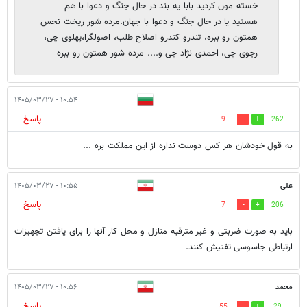
خسته مون کردید بابا یه بند در حال جنگ و دعوا با هم
هستید یا در حال جنگ و دعوا با جهان.مرده شور ریخت نحس
همتون رو ببره، تندرو کندرو اصلاح طلب، اصولگرا،پهلوی چی،
رجوی چی، احمدی نژاد چی و.... مرده شور همتون رو ببره
۱۰:۵۴ - ۱۴۰۵/۰۳/۲۷
پاسخ
9
262
به قول خودشان هر کس دوست نداره از این مملکت بره ...
علی
۱۰:۵۵ - ۱۴۰۵/۰۳/۲۷
پاسخ
7
206
باید به صورت ضربتی و غیر مترقبه منازل و محل کار آنها را برای یافتن تجهیزات
ارتباطی جاسوسی تفتیش کنند.
محمد
۱۰:۵۶ - ۱۴۰۵/۰۳/۲۷
پاسخ
55
29