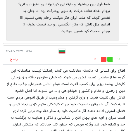
شما فرق بین پیشنهاد و طرفداری کورکورانه رو هنوز نمیدانی؟
برجام نقطه عطف حرکت به سوی پیشرفت بود اما چنان بد
تفسیر کردند که ملت ایران فکر میکنند برجام یعنی تسلیم!!!!
افرادی مثل ثابتی که متن انگلیسی رو بلد نیست بخونه از
برجام صحبت کرد همین میشود.
۱۱:۱۸ - ۱۴۰۵/۰۳/۲۷
پاسخ
3
57
اقناع برای کسانی که دانسته مخالفت می کمند راهگشا نیست متاسفانه این
گروه ها از جاهایی تغذیه فکری می شوند که خیلی سازمان یافته و زیرزمینی
کارشان برنامه ریزی برای کسب قدرت است عوام الناس شعارهای جذاب دفاع از
دین و رهبری و نظام و کشور و خونخواهی و ...می شنوند اما اصل قضیه
تلاش برای تثبیت قدرت و وزن گرفتن و مشروعیت از طریق انبوهی مردم است
تا به کمک آن همچنان به حیات خود جهت کارشکنی متهم کزدن ایجاد ترس و
فضای امنیتی ادامه دهند اگر حاکمیت دارد به مدار عقلانیت برمی گردد لازم
است سران و لایه های پنهان آنان را شناسایی و تذکر و هدایت به برگشت به
حد و اندازه خود کند وگرنه مردمی که اینطور کف خیابانند که مشکلی ندارند