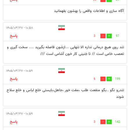
آگاه سازی و اطلاعات واقعی را بهشون بفهمانید
۱۰:۵۸ - ۱۴۰۵/۰۳/۲۷
پاسخ
3
97
تند روی هیچ درمانی نداره الا تنهایی ...ازشون فاصله بگیرید .... سخت گیری و
تعصب خامی است // تا جَنینی کار خون آشامی است ///
۱۰:۵۹ - ۱۴۰۵/۰۳/۲۷
پاسخ
6
199
تندرو نگو ..بگو منفعت طلب ،مفت خور ،جاهل،بایستی خلع لباس و خلع سلاح
شوند
۱۰:۵۹ - ۱۴۰۵/۰۳/۲۷
پاسخ
3
142