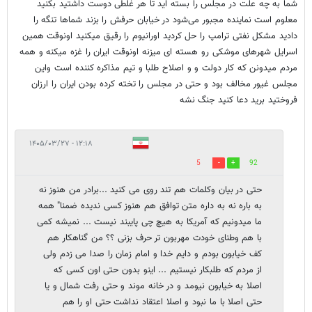
شما به چه علت در مجلس را بسته اید تا هر غلطی دوست داشتید بکنید
معلوم است نماینده مجبور می‌شود در خیابان حرفش را بزند شماها تنگه را
دادید مشکل نفتی ترامپ را حل کردید اورانیوم را رقیق میکنید اونوقت همین
اسرایل شهرهای موشکی رو هسته ای میزنه اونوقت ایران را غزه میکنه و همه
مردم میدونن که کار دولت و و اصلاح طلبا و تیم مذاکره کننده است واین
مجلس غیور مخالف بود و حتی در مجلس را تخته کرده بودن ایران را ارزان
فروختید برید دعا کنید جنگ نشه
۱۲:۱۸ - ۱۴۰۵/۰۳/۲۷
5
92
حتی در بیان وکلمات هم تند روی می کنید ...برادر من هنوز نه
به باره نه به داره متن توافق هم هنوز کسی ندیده ضمنا" همه
ما میدونیم که آمریکا به هیچ چی پایبند نیست ... نمیشه کمی
با هم وطنای خودت مهربون تر حرف بزنی ؟؟ من گناهکار هم
کف خیابون بودم و دایم خدا و امام زمان را صدا می زدم ولی
از مردم که طلبکار نیستیم ... اینو بدون حتی اون کسی که
اصلا به خیابون نیومد و در خانه موند و حتی رفت شمال و یا
حتی اصلا با ما نبود و اصلا اعتقاد نداشت حتی او را هم