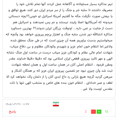
تیم مذاکره بسیار مسئولانه و آگاهانه عمل کردند آنها تمام تلاش خود را
مصروف داشتند تا سایه شر و جنگ را از سر مردم ایران دور کنند هیچ توافق و
یا بیعتی صورت نگرفت مگه ما گفتیم آمریکا اسرائیل تو خوبی؟؟بچه دبستانی
میدونه که آمریکائیها اصلا پایبند نیستند و نم پس نمیدهند و اسرائیل هم
دست از جنایت بر نمی داره... اونوقت بزرگان ایران ندونند؟؟ بهترین دستاورد
مذاکره انشاالله دور شدن سایه جنگ و اهتزاز پرچم پیروزی خواهد بود وآنچه که
میخواستیم بدست بیاوریم همه آن چیزی است که در طی جنگ محقق شده
ولاغیر.اما انتقام خون امام عزیز و شهیدم وکودکان مظلوم و بی دفاع میناب:
شهادت امام عالی مقام و کودکان عزیز میناب درست در ساعت اول جنگ نشانه
الهی و مهر تائید پیروزی قطعی ایران اسلامی بود که دقیقا دقیقا خداوند مقدر
ومقرر فرمود . انتقام اصلی آنان در همان ساعت اول و همان لحظه شهادت
ثبت شد وآن چیزی نبود جز تضمین پیروزی ایران عزیز که بر همگان آشکار و
مبرهن گردید گرچه هیچ بارانی رد داغ ابدی آنان را از دلمان پاک نخواهد کرد الا
لطف و صبر خدادای . انتقام خون بنده های خاص و منتخب الهی تنها با ذات
مقدس اوست ولا غیر .
۱۱:۴۷ - ۱۴۰۵/۰۳/۲۷
پاسخ
2
52