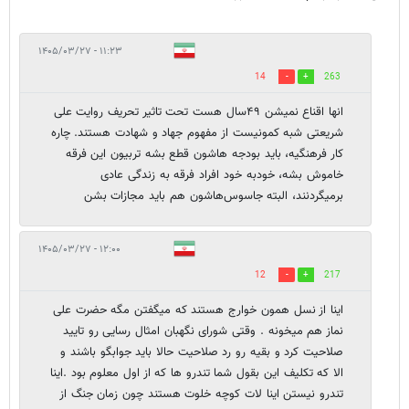
۱۱:۲۳ - ۱۴۰۵/۰۳/۲۷
14
263
انها اقناع نمیشن ۴۹سال هست تحت تاثیر تحریف روایت علی
شریعتی شبه کمونیست از مفهوم جهاد و شهادت هستند. چاره
کار فرهنگیه، باید بودجه هاشون قطع بشه تربیون این فرقه
خاموش بشه، خودبه خود افراد فرقه به زندگی عادی
برمیگردنند، البته جاسوس‌هاشون هم باید مجازات بشن
۱۲:۰۰ - ۱۴۰۵/۰۳/۲۷
12
217
اینا از نسل همون خوارج هستند که میگفتن مگه حضرت علی
نماز هم میخونه . وقتی شورای نگهبان امثال رسایی رو تایید
صلاحیت کرد و بقیه رو رد صلاحیت حالا باید جوابگو باشند و
الا که تکلیف این بقول شما تندرو ها که از اول معلوم بود .اینا
تندرو نیستن اینا لات کوچه خلوت هستند چون زمان جنگ از