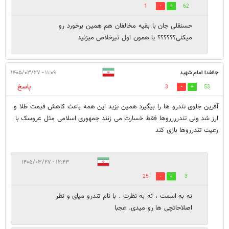
1
62
حسنقلی جان با بقیه مخالفان هم همین برخورد رو
میکنی؟؟؟؟؟؟ یا همون اول تیرخلاص میزنید
جانفدا امام شهید
۱۱:۰۹ - ۱۴۰۵/۰۳/۲۷
پاسخ
3
53
آفرین جلوی تندرو ها را بیگیرد همین یزید این همه باعث کاهش قیمت طلا و
ارز شد ولی تندرررروها فقط خسارت می زنند جمهوری اسلامی مثل عروسک با
رعیت تندرروها بازی کند
۱۲:۴۳ - ۱۴۰۵/۰۳/۲۷
25
3
نه به اسمت ، نه به نظرت . با نام تندرو میای و نظر
اصلاحاتچی ها رو میدی. عجبا