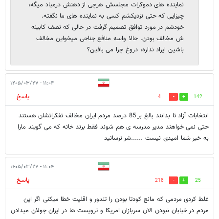
نماینده های دموکرات مجلسش هرچی از دهنش درمیاد میگه،
چیزایی که حتی نزدیکشم کسی به نماینده های ما نگفته.
خودشم در مورد توافق تصمیم گرفت در حالی که نصف کابینه
ش مخالف بودن. حالا واسه منافع جناحی میخواین مخالف
باشین ایراد نداره، دروغ چرا می بافین؟
۱۱:۰۴ - ۱۴۰۵/۰۳/۲۷
پاسخ
4
142
انتخابات آزاد تا بدانند بالغ بر 85 درصد مردم ایران مخالف تفکراتشان هستند
حتی نمی خواهند مدیر مدرسه ی هم شوند فقط برند خانه که می گویند مارا
به خیر شما امیدی نیست ......شر نرسانید
۱۱:۰۴ - ۱۴۰۵/۰۳/۲۷
پاسخ
218
25
غلط کردی مردمی که مانع کودتا بودن را تندور و اقلیت خطا میکنی اگر این
مردم در خیابان نبودن الان سربازان امریکا و ترویست ها در ایران جولان میدادن