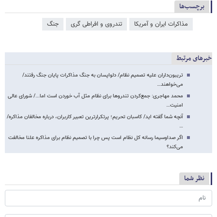
برچسب‌ها
مذاکرات ایران و آمریکا
تندروی و افراطی گری
جنگ
خبرهای مرتبط
تریبون‌داران علیه تصمیم نظام/ دلواپسان به جنگ مذاکرات پایان جنگ رفتند/
می‌خواهند…
محمد مهاجری: جمع‌کردن تندروها برای نظام مثل آب خوردن است اما.../ شورای عالی
امنیت…
آنچه شما گفته اید/ کاسبان تحریم؛ پرتکرارترین تعبیر کاربران، درباره مخالفان مذاکره/
…
اگر صداوسیما رسانه کل نظام است پس چرا با تصمیم نظام برای مذاکره علنا مخالفت
می‌کند؟
نظر شما