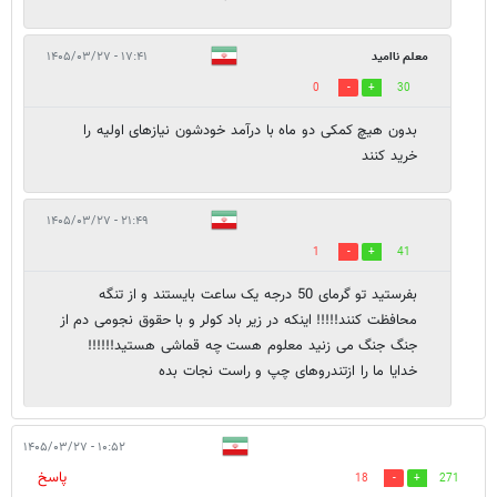
معلم ناامید
۱۷:۴۱ - ۱۴۰۵/۰۳/۲۷
0
30
بدون هیچ کمکی دو ماه با درآمد خودشون نیازهای اولیه را
خرید کنند
۲۱:۴۹ - ۱۴۰۵/۰۳/۲۷
1
41
بفرستید تو گرمای 50 درجه یک ساعت بایستند و از تنگه
محافظت کنند!!!!! اینکه در زیر باد کولر و با حقوق نجومی دم از
جنگ جنگ می زنید معلوم هست چه قماشی هستید!!!!!!
خدایا ما را ازتندروهای چپ و راست نجات بده
۱۰:۵۲ - ۱۴۰۵/۰۳/۲۷
پاسخ
18
271