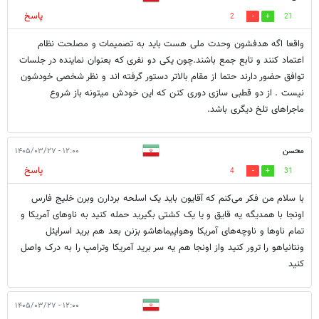
پاسخ
2
21
واقعا اگه هدفشون وحدت ملی هست باید به تصمیمات و مصلحت نظام
اعتماد کنند و تابع جمع باشند.چون یکی دو نفری که بعنوان نماینده در جلسات
توافق حضور دارند حتما از مقام بالاتر دستور گرفته اند و نظر شخصی خودشون
نیست . از دو قطبی سازی دوری کنن که این خودش میتونه باز شروع
ماجراهای تلخ دیگری باشد.
محسن
۱۲:۰۰ - ۱۴۰۵/۰۳/۲۷
پاسخ
4
31
با سلام من فکر می‌کنم که آقایون باید یک اسلحه بردارن وبرن خلیج فارس
اونجا با همدیگه یه قایق و یا یک کشتی بگیرید حمله کنید به ناوهای آمریکا و
تمام ناوها و ناوچه‌های آمریکا وهواپیماهاشو بزنن بعد هم برید اسرایئل
ونتانیاهو را ترور کنید واز اونجا هم یه سر برید آمریکا وترامپ را به درک واصل
کنید
۱۲:۰۰ - ۱۴۰۵/۰۳/۲۷