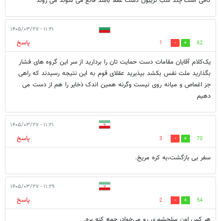
کافی است چند شب تریبون دست عقلا باشد قانع می شوند می روند
۱۱:۲۱ - ۱۴۰۵/۰۳/۲۷
پاسخ
1
62
یک‌کلام آقایان مقامات دست حمایت تان را بردارید از سر این گروه های فشار
بگذارید ملت نفس بکشد بپذیرید عقلای قوم به این نتیجه رسیدند که راهی
جز اغماص و میانه روی نیست وگرنه همین اندک ذخایر را هم از دست می
دهیم
۱۱:۲۱ - ۱۴۰۵/۰۳/۲۷
پاسخ
3
70
سفر بی بازگشت،به کره مریخ.
۱۱:۲۹ - ۱۴۰۵/۰۳/۲۷
پاسخ
2
54
هر کس اون سلحشوری رو می‌خواد، جمع کنه بره.