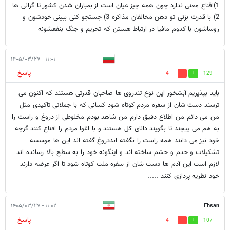
1)اقناع معنی ندارد چون همه چیز عیان است از بمباران شدن کشور تا گرانی ها
2) با قدرت بزنی تو دهن مخالفان مذاکره 3) جستجو کنی ببینی خودشون و
روساشون با کدوم مافیا در ارتباط هستن که تحریم و جنگ بنفعشونه
۱۱:۰۱ - ۱۴۰۵/۰۳/۲۷
پاسخ
4
129
باید بپذیریم آبشخور این نوع تندروی ها صاحبان قدرتی هستند که اکنون می
ترسند دست شان از سفره مردم کوتاه شود کسانی که با جملاتی تاکیدی مثل
من می دانم من اطلاع دقیق دارم من شاهد بودم مخلوطی از دروغ و راست را
به هم می پیچند تا بگویند دانای کل هستند و با اغوا مردم را اقناع کنند گرچه
خود نیز می دانند همه راست را نگفته انددروغ گفته اند این ها موسسه
تشکیلات و حدم و حشم ساخته اند و اینگونه خود را به سطح بالا رسانده اند
لازم است این آدم ها دست شان از سفره ملت کوتاه شود تا اگر عرضه دارند
خود نظریه پردازی کنند .....
۱۱:۰۲ - ۱۴۰۵/۰۳/۲۷
Ehsan
پاسخ
4
107