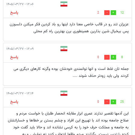
۱۲:۰۶ - ۱۴۰۵/۰۳/۲۷
پاسخ
2
12
عزیزان تند رو در قالب خاصی معنا دارد اینها رو باد کردین فکر میکنن دلسوزن
پس بیخیال شین بذارین همینطوری برن بهترین راه کم محلی
۱۲:۰۹ - ۱۴۰۵/۰۳/۲۷
پاسخ
0
8
جمله تان غلط است و انها توانمندی خودشان بوده وگرنه کارهای دیگری می
کردند ولی باید زودتر حذف شوند ....
۱۲:۱۴ - ۱۴۰۵/۰۳/۲۷
پاسخ
0
25
این آدمها تقصیر ندارند عمری ابزار مقابله انحصار طلبان با خواست مردم و
صلاح جامعه بوده اند با تهییج این افراد و چشم بستن بر خطاها و خساراتشان
به جامعه و مملکت حرف خود را به کرسی نشانده اند و حالا باید گفت خود
کرده را تدبیر نیست. بگذارند مردم واقعا انتخاب کنند نه نمایشی و به