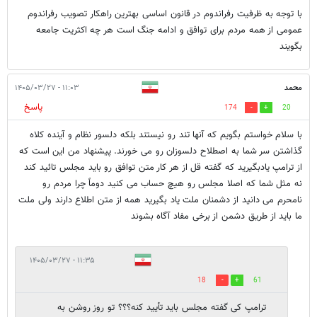
با توجه به ظرفیت رفراندوم در قانون اساسی بهترین راهکار تصویب رفراندوم
عمومی از همه مردم برای توافق و ادامه جنگ است هر چه اکثریت جامعه
بگویند
محمد
۱۱:۰۳ - ۱۴۰۵/۰۳/۲۷
پاسخ
174
20
با سلام خواستم بگویم که آنها تند رو نیستند بلکه دلسور نظام و آینده کلاه
گذاشتن سر شما به اصطلاح دلسوزان رو می خورند. پیشنهاد من این است که
از ترامپ یادبگیرید که گفته قل از هر کار متن توافق رو باید مجلس تائید کند
نه مثل شما که اصلا مجلس رو هیچ حساب می کنید دوماً چرا مردم رو
نامحرم می دانید از دشمنان ملت یاد بگیرید همه از متن اطلاع دارند ولی ملت
ما باید از طریق دشمن از برخی مفاد آگاه بشوند
۱۱:۳۵ - ۱۴۰۵/۰۳/۲۷
18
61
ترامپ کی گفته مجلس باید تأیید کنه؟؟؟ تو روز روشن به