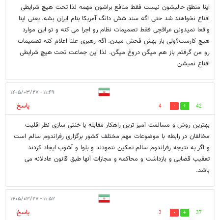
اینا منطق حالیشون نیست فقط منافع براشون مهمه لذا تحت هیچ شرایطی
اقناع نخواهند شد حتی اگه سند شش دانگ آمریکا بنام ایران بشه. یعنی اینا
واقعا نمیدونن عراقچی فقط تصمیمات نظام رو اجرا می کنه و تو این موارد
هیچ کارست؟ولی باز بهش فحش میدن. اگه رهبری علنا اعلام کنه تصمیمات
رو من گرفتم باز هم میگن دروغ میگن. لذا این جماعت تحت هیچ شرایطی
اقناع نمیشن
۱۱:۴۹ - ۱۴۰۵/۰۳/۲۷
پاسخ
4
42
بهترین روش و مسالمت آميز ترین راهکار مقابله یا خنثی سازی نظر اقلیت
مخالفان در رابطه با موضوعات مهم مختلف کشور برگزاری رفراندوم سالم است
و اگر به نتیجه رفراندوم سالم تمکین ننمودند و بلوا و آشوب ایجاد کردند
تعقیب قضایی و بازداشت و محاکمه و مجازات آنها طبق قانون عادلانه می
باشد.
۱۱:۵۲ - ۱۴۰۵/۰۳/۲۷
پاسخ
3
37