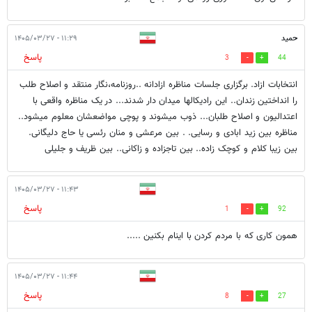
حمید
۱۱:۲۹ - ۱۴۰۵/۰۳/۲۷
پاسخ
3
44
انتخابات ازاد. برگزاری جلسات مناظره ازادانه ..روزنامه،نگار منتقد و اصلاح طلب
را انداختین زندان.. این رادیکالها میدان دار شدند... در یک مناظره واقعی با
اعتدالیون و اصلاح طلبان... ذوب میشوند و پوچی مواضعشان معلوم میشود..
مناظره بین زید ابادی و رسایی. . بین مرعشی و منان رئسی یا حاج دلیگانی.
بین زیبا کلام و کوچک زاده.. بین تاجزاده و زاکانی.. بین ظریف و جلیلی
۱۱:۴۳ - ۱۴۰۵/۰۳/۲۷
پاسخ
1
92
همون کاری که با مردم کردن با اینام بکنین .....
۱۱:۴۴ - ۱۴۰۵/۰۳/۲۷
پاسخ
8
27