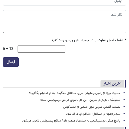
*
لطفا حاصل عبارت را در جعبه متن روبرو وارد کنید
6 + 12 =
ارسال
آخرین اخبار
حمایت ویژه از رامین رضاییان؛ برای استقلال جنگیده، به او احترام بگذارید!
خط‌ونشان تارتار در تمرین؛ این کار نامردی در حق پرسپولیس است!
تصمیم قطعی طارمی برای جدایی از المپیاکوس
سردار آزمون و استقلال؛ مذاکره‌ای در کار نبود!
پاسخ منفی پورعلی‌گنجی به پیشنهاد منصوریان/مدافع پرسپولیس لژیونر می‌شود