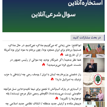
در بحث مشارکت کنید
ابوالفتح: حتی زمانی که می‌گوییم مذاکره نمی‌کنیم، در حال مذاکره
هستیم/ برجام برای ایران معجزه بود/ چون برجام به سود ایران بود آمریکا
از آن خارج شد
شما نظر بدهید/ اگر خبرنگار بودید چه سوالی از رئیس جمهور در
نشست خبری فردا می‌پرسیدید؟
راز دشمنی وزیرخارجه لبنان با ایران / یوسف رجی چه ارتباطی با حزب
نزدیک به اسرائیل دارد؟
از آب‌بازی در پارک آب‌وآتش تا تجمع برای نیما تکیدو؛«این نسل هرآنچه
حکومتی نیست می‌پسندند»/ الگوهای رسمی دیگر مرجع نیستند/ یقه
نوجوان‌ها را نگیرید!
«پیمان مکه» و آرایش جدید منطقه / ائتلاف نظامی جدید اسلامی چه