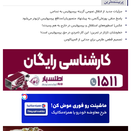
پربیننده‌ترین
جزئیات جدید از انتقال نجومی گزینه پرسپولیس به نساجی
پاسخ منفی پورعلی‌گنجی به پیشنهاد منصوریان/مدافع پرسپولیس لژیونر می‌شود
عکس| اسطوره‌های استقلال و پرسپولیس در خارج به هم رسیدند!
خط‌ونشان تارتار در تمرین؛ این کار نامردی در حق پرسپولیس است!
تصمیم قطعی طارمی برای جدایی از المپیاکوس