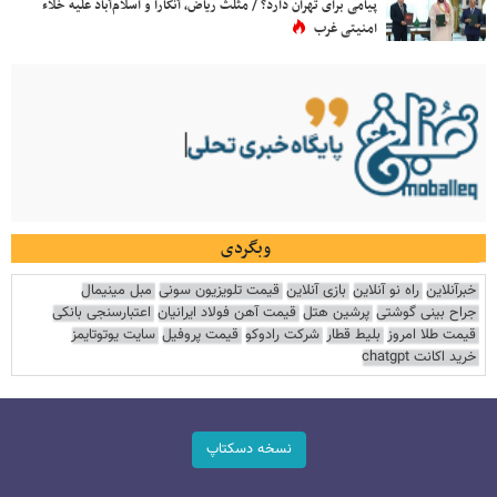
پیامی برای تهران دارد؟ / مثلث ریاض، آنکارا و اسلام‌آباد علیه خلاء
امنیتی غرب
وبگردی
خبرآنلاین
راه نو آنلاین
بازی آنلاین
قیمت تلویزیون سونی
مبل مینیمال
جراح بینی گوشتی
پرشین هتل
قیمت آهن فولاد ایرانیان
اعتبارسنجی بانکی
قیمت طلا امروز
بلیط قطار
شرکت رادوکو
قیمت پروفیل
سایت یوتوتایمز
خرید اکانت chatgpt
نسخه دسکتاپ