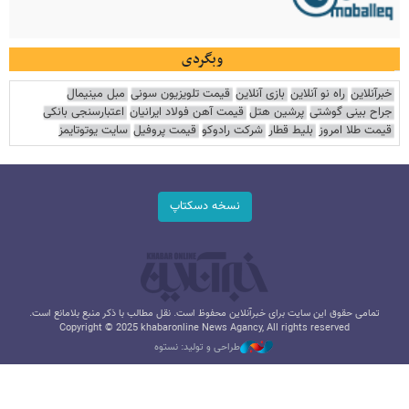
وبگردی
خبرآنلاین
راه نو آنلاین
بازی آنلاین
قیمت تلویزیون سونی
مبل مینیمال
جراح بینی گوشتی
پرشین هتل
قیمت آهن فولاد ایرانیان
اعتبارسنجی بانکی
قیمت طلا امروز
بلیط قطار
شرکت رادوکو
قیمت پروفیل
سایت یوتوتایمز
نسخه دسکتاپ
تمامی حقوق این سایت برای خبرآنلاین محفوظ است. نقل مطالب با ذکر منبع بلامانع است.
Copyright © 2025 khabaronline News Agancy, All rights reserved
طراحی و تولید: نستوه