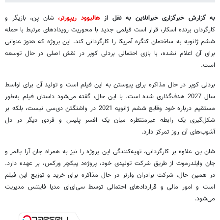
به گزارش خبرگزاری خبرآنلاین به نقل از
هالیوود ریپورتر،
شان پن، بازیگر و
کارگردان برنده اسکار، قرار است فیلمی جدید با محوریت رویدادهای مرتبط با حمله
ششم ژانویه به ساختمان کنگره آمریکا را کارگردانی کند. این پروژه که هنوز عنوانی
برای آن اعلام نشده، با بازی احتمالی بردلی کوپر در نقش اصلی در حال توسعه
است.
بردلی کوپر در حال مذاکره برای پیوستن به این فیلم است و تولید آن برای اواسط
سال 2027 هدف‌گذاری شده است. با این حال، گفته می‌شود داستان فیلم به‌طور
مستقیم درباره خود وقایع ششم ژانویه 2021 در واشنگتن دی‌سی نیست، بلکه بر
شکل‌گیری یک رابطه غیرمنتظره میان یک افسر پلیس و فردی دیگر در دل
آشوب‌های آن روز تمرکز دارد.
شان پن علاوه بر کارگردانی، تهیه‌کنندگی این پروژه را نیز به همراه جان آرا پالمر و
جان وایلدرموث از طریق شرکت تولیدی خود، پروژه‌د پیکچر ورکس، بر عهده دارد.
در همین حال، شرکت برادران وارنر در حال مذاکره برای خرید و توزیع این فیلم
است و امور مالی و قراردادهای احتمالی توسط سی‌ای‌ای مدیا فایننس مدیریت
می‌شود.