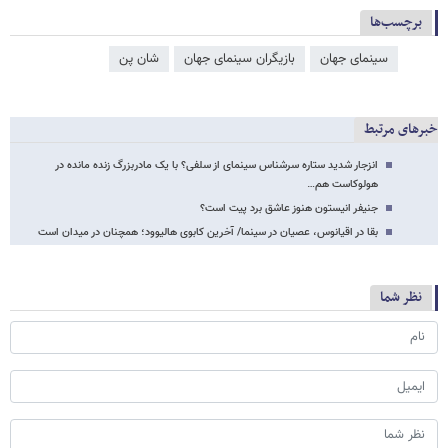
برچسب‌ها
سینمای جهان
بازیگران سینمای جهان
شان پن
خبرهای مرتبط
انزجار شدید ستاره سرشناس سینمای از سلفی؟ با یک مادربزرگ زنده مانده در
هولوکاست هم…
جنیفر انیستون هنوز عاشق برد پیت است؟
بقا در اقیانوس، عصیان در سینما/ آخرین کابوی هالیوود؛ همچنان در میدان است
نظر شما