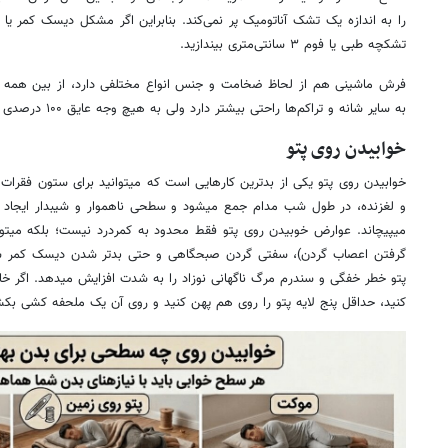
را به اندازه یک تشک آناتومیک پر نمی‌کند. بنابراین اگر مشکل دیسک کمر یا 
تشکچه طبی یا فوم ۳ سانتی‌متری بیندازید.
فرش ماشینی هم از لحاظ ضخامت و جنس انواع مختلفی دارد، از بین همه 
به سایر شانه و تراکم‌ها راحتی بیشتر دارد ولی به هیچ وجه عایق ۱۰۰ درصدی سرما برای مدت ۷.۸ ساعت نیست.
خوابیدن روی پتو
خوابیدن روی پتو یکی از بدترین کارهایی است که میتوانید برای ستون فقرات
و لغزنده، در طول شب مدام جمع میشود و سطحی ناهموار و شیبدار ایجاد 
میپیچاند. عوارض خوبیدن روی پتو فقط محدود به کمردرد نیست؛ بلکه میتوا
گرفتن اعصاب گردن)، سفتی گردن صبحگاهی و حتی بدتر شدن دیسک کمر شود.
پتو خطر خفگی و سندرم مرگ ناگهانی نوزاد را به شدت افزایش میدهد. اگر خانه
کنید، حداقل پنج لایه پتو را روی هم پهن کنید و روی آن یک ملحفه کشی بکش