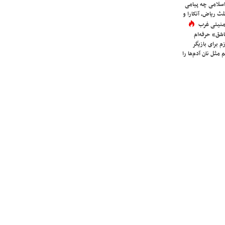
اسلامی چه پیامی
لث ریاض، آنکارا و
 امنیتی غرب
شق» حرفه‌ام
م برای بازیگر
 مثل نان آدم‌ها را