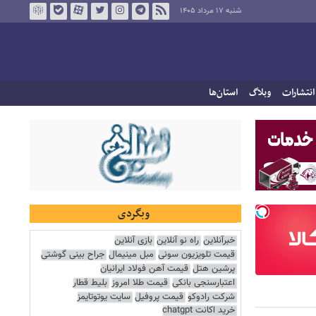
شنبه ۱۷ مرداد ۱۴۰۵
انتشارات
وبلاگ
استان‌ها
وبگردی
خبرآنلاین
راه نو آنلاین
بازی آنلاین
قیمت تلویزیون سونی
مبل مینیمال
جراح بینی گوشتی
پرشین هتل
قیمت آهن فولاد ایرانیان
اعتبارسنجی بانکی
قیمت طلا امروز
بلیط قطار
شرکت رادوکو
قیمت پروفیل
سایت یوتوتایمز
خرید اکانت chatgpt