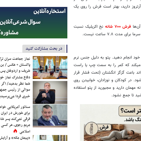
آرتروز دارید، بهتر است فرش را روی یک
آن‌ها
فرش ۷۰۰ شانه
نخ اکریلیک نسبت
در بحث مشارکت کنید
 خود انجام دهید. پتو به دلیل جنس نرم
نماز جماعت سران ترک
پاکستان + عکس / بن‌س
میکند که کمر را به سمت چپ یا راست
شریف و اردوغان پس ا
ند باعث گزگز انگشتان (تحت فشار قرار
دفاع مشترک نماز خوا
 در کودکان و نوزادان، خوابیدن روی
شما نظر بدهید/ اگر خ
 مهمان دارید و مجبورید از پتو استفاده
سوالی از رئیس جمه
ید تا جمع نشود.
خبری فردا می‌پرسیدی
سناتور آمریکایی خواه
برای شورش در ایران 
فرقی نمی‌کند پسر شاه 
مریم رجوی، هر کسی 
اسلامی
«پیمان مکه» و آرایش