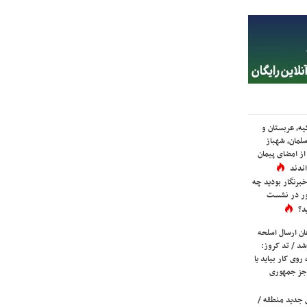
یه، عربستان و
لمان، شهباز
ز امضای پیمان
ندند
برنگار بودید چه
ور در نشست
د؟
ان ارسال اسلحه
شد / تد کروز:
روی کار بیاید یا
جز جمهوری
 جدید منطقه /