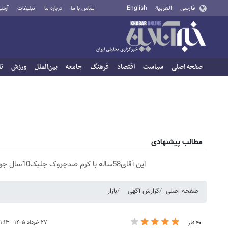
فارسی
العربية
English
تماس با ما
درباره ما
تبلیغات
آرشی
صفحه اصلی
سیاست
اقتصاد
فرهنگ
جامعه
بین‌الملل
ورزش
تا
مطالب پیشنهادی
این آقای58ساله با کرم ضدچروک جلبک10سال جوان شد(سفارش با تخفیف)
صفحه اصلی
گزارش آگهی
بازار
۲۷ خرداد ۱۴۰۵ - ۱۱:۱۳
۴۰ نفر