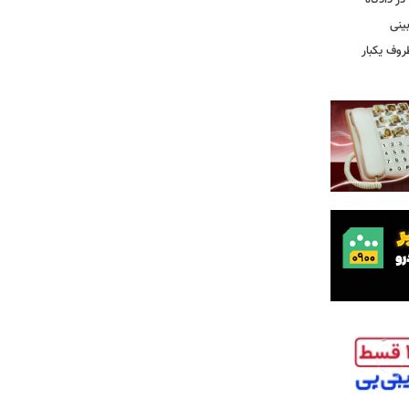
ر دادگاه
ینی
روف یکبار