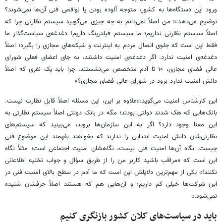
ورود این دستگاه‌ها به کشور، متوجه آلوده بودن یا نواقص فنی آن‌ها نمی‌شوند؟
توضیح می‌دهد:« من اصلاً نمی‌دانم به چه چیزی می‌گویید سیستم نظارتی چرا که
اصلاً سیستم نظارتی نداریم؛ ما سیستم فیلترینگ داریم! دغدغه‌ی سیاست‌گذار ما
فقط این است که جلوی اتصال مردم به اینترنت و شبکه‌های مجازی را بگیرد؛ اصلاً
دغدغه‌ی امنیت ندارد. اگر دغدغه‌ی امنیت داشتند، به جای اعضای فعلی شورای
عالی فضای مجازی، ۱۰ تا آدم متخصص می‌نشستند. چرا باید یک نفری که اصلاً
دانش امنیت ندارد برود در شورای عالی فضای مجازی؟»
این کارشناس امنیت می‌گوید:«علاوه بر این، این مسئله اصلاً قابل نظارت نیست.
بانک‌هایی که هک شدند دولتی بودند؛ مگه در بانک دولتی اصلاً سیستم نظارتی به
این معنا وجود دارد؟ اگر به این سازمان‌ها بروید، می‌بینید که سیستم‌های
نظارتی‌شان دانش امنیت ابتدایی را ندارند که بخواهند بفهمند این موضوع فنی
چیست. نگاه آن‌ها امنیت فنی نیست، نگاهشان امنیت اجتماعی است؛ مثلاً نگاه
این است که «مراقب باشید کاربر من را از طریق سؤال و جواب تخلیه اطلاعاتی
نکنند!» یکی از مهم‌ترین دلایلش این است که ما آدم در سطح بالای امنیت فنی در
این شرکت‌ها خیلی کم داریم؛ و آن‌هایی هم که هستند اصلاً حرفشان شنیده
نمی‌شود.»
باید در سیاست‌های کلان کشور بازنگری کنیم