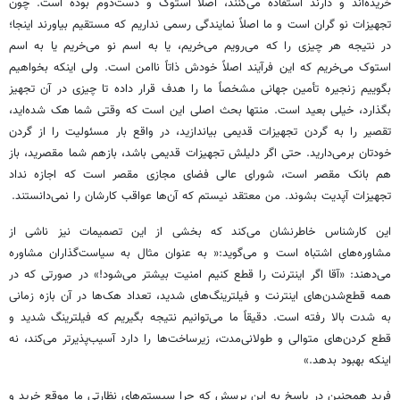
خریده‌اند و دارند استفاده می‌کنند، اصلاً استوک و دست‌دوم بوده است. چون
تجهیزات نو گران است و ما اصلاً نمایندگی رسمی نداریم که مستقیم بیاورند اینجا؛
در نتیجه هر چیزی را که می‌رویم می‌خریم، یا به اسم نو می‌خریم یا به اسم
استوک می‌خریم که این فرآیند اصلاً خودش ذاتاً ناامن است. ولی اینکه بخواهیم
بگوییم زنجیره تأمین جهانی مشخصاً ما را هدف قرار داده تا چیزی در آن تجهیز
بگذارد، خیلی بعید است. منتها بحث اصلی این است که وقتی شما هک شده‌اید،
تقصیر را به گردن تجهیزات قدیمی بیاندازید، در واقع بار مسئولیت را از گردن
خودتان برمی‌دارید. حتی اگر دلیلش تجهیزات قدیمی باشد، بازهم شما مقصرید، باز
هم بانک مقصر است، شورای عالی فضای مجازی مقصر است که اجازه نداد
تجهیزات آپدیت بشوند. من معتقد نیستم که آن‌ها عواقب کارشان را نمی‌دانستند.
این کارشناس خاطرنشان می‌کند که بخشی از این تصمیمات نیز ناشی از
مشاوره‌های اشتباه است و می‌گوید:« به عنوان مثال به سیاست‌گذاران مشاوره
می‌دهند: «آقا اگر اینترنت را قطع کنیم امنیت بیشتر می‌شود!» در صورتی که در
همه قطع‌شدن‌های اینترنت و فیلترینگ‌های شدید، تعداد هک‌ها در آن بازه زمانی
به شدت بالا رفته است. دقیقاً ما می‌توانیم نتیجه بگیریم که فیلترینگ شدید و
قطع کردن‌های متوالی و طولانی‌مدت، زیرساخت‌ها را دارد آسیب‌پذیرتر می‌کند، نه
اینکه بهبود بدهد.»
فرید همچنین در پاسخ به این پرسش که چرا سیستم‌های نظارتی ما موقع خرید و