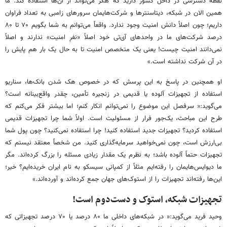
نقطه دسترسی در داخل کشور دارید که هکر می‌تواند از آن‌ها استفاده کند. ما
همین الان در شبکه، دیتاسنترها و شرکت‌هایمان سرورهای زامبی به تعداد فراوان
داریم؛ چون اصلاً دانش امنیت وجود ندارد. واقعاً می‌توانم به شما بگویم ۷۰ تا ۸۰
درصد شرکت‌های ما در واحدهای آی‌تی خود اصلاً «نفرِ امنیت» ندارند و اصلاً
نمی‌دانند امنیت چیست! یعنی یک متخصص امنیت تا به حال یک بار هم پایش را
در آن شرکت نداشته است.»
او همچنین در پاسخ به این پرسش که در خصوص هک شدن بانک‌ها، سناریو
استفاده از تجهیزات آلوده یا قدیمی در زنجیره تأمین، چقدر واقع‌بینانه است؟
می‌گوید:« سرفصل این موضوع را نمی‌توانم انکار کنم؛ اما بیشتر فکر می‌کنم که
طرح این مباحث، یک‌جور فرار از مسئولیت است. اولاً شما چرا تجهیزات قدیمی
استفاده کردید؟ تجهیزات جدید استفاده کنید! چرا استفاده نمی‌کنید؟ چون پول شما
بی‌ارزش است، چون نمی‌خواهید سرمایه‌گذاری کنید. من شخصاً معتقد نیستم که
تجهیزات حتماً آلوده باشد؛ به نظرم یک مقدار زیادی مسئله را بزرگ کرده‌اند. مگر
ما دیوایس‌هایمان را رفته‌ایم مثلاً از کمپانی سیسکو به نام ایران خریده‌ایم؟ خیر؛
این‌ها رفته‌اند تجهیزات را از استوک‌های جهان جمع کرده‌اند و آورده‌اند.»
تجهیزات شبکه، استوک و دست‌دوم است!
وحید فرید می‌گوید:« در شبکه‌های داخلی ما ۸۰ درصد یا ۷۰ درصد تجهیزاتی که