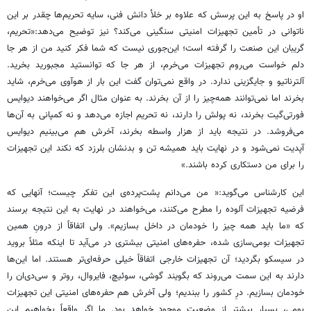
او در پاسخ به این پرسش که علاوه بر خلأ دانش فنی، سایه‌ تحریم‌ها چقدر بر این
ناتوانی در تأمین تجهیزات امنیتی سنگینی می‌کند؟ نیز توضیح می‌دهد:«تحریم،
گریبان این صنعت را گرفته است؛ این‌جوری نیست که شما فکر کنید من از هر جا
دلم خواست می‌روم تجهیزات می‌خرم، از هر جا که توانستید مجبورید بخرید.
آلترناتیو و جایگزینی ندارد. در واقع نمی‌توان گفت این بار از هوآوی می‌خرم، شاید
بخرند اما نمی‌توانند همه‌چیز را از آن بخرند. به عنوان مثال اگر می‌خواهند دیوایس
فورتی‌گیت بخرند، نه پولش را دارند، نه تحریم اجازه می‌دهد و نه کمپانی به آن‌ها
می‌فروشد. در نتیجه باید از هزار واسطه بخرند، آخرش هم می‌بینیم دیوایس
آپدیت نمی‌شود و در نهایت باید همیشه تن و بدنشان بلرزد که نکند این تجهیزات
را برای من دستکاری کرده باشند.»
این کارشناس می‌گوید:« من می‌دانم پشت‌پرده‌ی این تفکر چیست؛ آنهایی که
فرضیه تجهیزات آلوده را مطرح می‌کنند، می‌خواهند در نهایت به این نتیجه برسند
که «ما باید همه چیز را خودمان در داخل بسازیم». ولی اتفاقاً از درونِ همین
تجهیزات بومی‌سازی شده، حفره‌های امنیتی بیشتری در می‌آید تا اینکه مثلاً بروید
در سیسکو بگردید؛ آن تجهیزات خارجی اتفاقاً خیلی حرفه‌ای‌تر هستند. اما این‌ها
دارند به این سمت می‌روند که بگویند گوشی، سوئیچ، فایروال، روتر و سی‌دی‌ان را
خودمان بسازیم. درِ کشور را ببندیم؛ ولی آخرش هم حفره‌های امنیتی این تجهیزات
بومی، بسیار بیشتر از وضعیت موجود خواهد بود. ما اگر واقعاً بخواهیم این