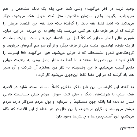
وحید فرید، در آخر می‌گوید:« وقتی شما حتی یقه یک بانک مشخص را هم
نمی‌توانید بگیرید. وقتی سازمان حاکمیتی مثل ثبت احوال هک می‌شود، دیگر
می‌دانید که نباید فقط یقه بانک را گرفت؛ بلکه باید یقه این اقتصاد مریض را
گرفت که از هر طرف دارد هر کس می‌رسد، یک چاقو به آن می‌زند. در این میان،
شورای عالی فضای مجازی که کلاً قاتل این اقتصاد دیجیتال است؛ وزارت ارتباطات
از یک طرف، نهادهای امنیت ملی از طرف دیگر، و از آن سو هم آدم‌های جریان‌ها و
گروهک‌های تندرو نشسته‌اند که تا حرفی می‌شود، فورا می‌گویند «آقا اینترنت را
قطع کنید!». این تندروها معتقدند ما فقط به خاطر وصل بودن به اینترنت جهانی
داریم آسیب می‌بینیم. با این وضعیت، به نظر من عملکرد آن شرکت و آن مدیر
هم یاد گرفته که در این فضا فقط این‌جوری می‌شود کار کرد.»
به گفته این کارشناس این طرز تفکر، تفکری کاملاً ناسالم است. شاید در قضیه
هک اسنپ یا شرکت‌های دیگر و حتی ثبت احوال، مردم خیلی حساسیت بالایی
نشان ندادند؛ اما بانک چون مستقیماً با سرمایه و پول مردم سروکار دارد، مردم
بیشتر می‌ترسند و نگران می‌شوند، با این حال در هر نقطه از این اقتصاد که نگاه
می‌کنیم، این آسیب‌پذیری‌ها و چالش‌ها وجود دارد.
۲۲۷۳۲۳