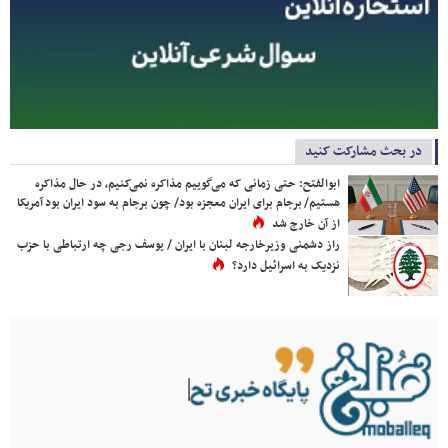
در بحث مشارکت کنید
ابوالفتح: حتی زمانی که می‌گوییم مذاکره نمی‌کنیم، در حال مذاکره
هستیم/ برجام برای ایران معجزه بود/ چون برجام به سود ایران بود آمریکا
از آن خارج شد
راز دشمنی وزیرخارجه لبنان با ایران / یوسف رجی چه ارتباطی با حزب
نزدیک به اسرائیل دارد؟