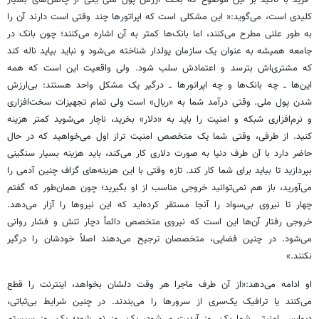
کلیدی است، می‌گوید:« این مشکلی است که اپراتورها چند وقتی است دارند آن را
به طور علنی مطرح می‌کنند، اما بانک‌ها کمتر به آن اشاره می‌کنند؛ چون بانک در
جامعه همیشه به عنوان یک سازمان پولدار شناخته می‌شود و نباید بیاید ناله کند
که مشتری‌اش بترسد و اعتمادش سلب شود. ولی واقعیت این است که همه
این‌ها ــ چه بانک‌ها و چه اپراتورها ــ درگیر یک مشکل واحد هستند: بی‌ارزش
شدن پول ملی. وقتی درآمد شما به «ریال» است ولی تمام تجهیزات سخت‌افزاری
و نرم‌افزاری شبکه و امنیت را باید به «دلار» بخرید، ناچار می‌شوید کمتر هزینه
کنید. از طرفی، وقتی شما یک متخصص امنیت تراز اول می‌خواهید که در حال
حاضر دارد با آن طرف دنیا به صورت دلاری کار می‌کند، باید هزینه بسیار سنگینی
بپردازید تا بیاید برای شما کار کند. تازه وقتی با این هزینه‌های گزاف چنین آدمی را
می‌آورید، باز هم نمی‌توانید خروجی مناسب از او بگیرید؛ چون همان‌طور که گفتم
چهار تا نیروی بی‌سواد را آنجا مستقر کرده‌اید که این نیروها را آزار می‌دهد.
خروجی رفتار آن‌ها این است که نیروی متخصص دائماً دچار تنش و فشار روانی
می‌شود. در چنین فضایی، متخصصان ترجیح می‌دهند اصلاً خودشان را درگیر
نکنند.»
او ادامه می‌دهد:«از آن طرف ماجرا هر وقت دلشان بخواهد، اینترنت را قطع
می‌کنند یا ترافیک یک‌سری از سرورها را می‌بندند. در چنین شرایط بی‌ثباتی،
دیوایس امنیتی شما یک روز آپدیت می‌شود، یک روز نمی‌شود؛ یک روز سیستم