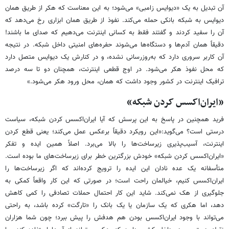
آن تبدیل به یک «دیوایس زامبی» می‌شود؛ به این معناست که هکر از طریق همان
دیوایس به شبکه بانکی حمله می‌کند. نفوذ از طریق همان ابزاری رخ می‌دهد که
آن را سفید کردند و گفتند فقط به کسانی اینترنت می‌دهیم که صدای ما باشند!
دقیقاً همان آدم‌ها و دستگاه‌ها می‌شوند حفره‌های امنیتی داخل شبکه. در نتیجه
آن کاربر سروری دارد که به‌روزرسانی نشده، و در کنارش یک دیوایس متصل دارد
که محل نفوذ هکر می‌شود. در اوج قطعی اینترنت، همچنان دو تا سه درصد
ترافیک اینترنت در کشور وجود داشت که همان، محل ورود هکر می‌شود.»
«ایران‌اکسس کردن شبکه»
فرید همچنین در پاسخ به این پرسش که آیا ایران‌اکسس کردن شبکه، سیاست
درستی است؟ می‌گوید:«این رویکرد دقیقاً برعکس عمل می‌کند؛ یعنی قطع کردن
اینترنت، آسیب‌پذیری زیرساخت‌ها را بالا می‌برد. اصلاً همین ایده و تفکر
«ایران‌اکسس کردن شبکه» خودش بزرگترین خطر برای زیرساخت‌های ما بوده است.
متأسفانه یک عده نادان این ایده را ترویج کرده‌اند که اگر زیرساخت‌ها را
ایران‌اکسس کنیم، خیالمان راحت است؛ در صورتی که این کار واقعاً کمکی به
جلوگیری از هک نمی‌کند. شاید این کار احتمال حملات تصادفی را کمی کاهش
دهد، اما هکری که یک سازمان یا یک بانک را «تارگت» کرده باشد، به راحتی
می‌تواند با وجود ایران‌اکسس بودن هم هدفش را پیش ببرد؛ چون شما هزاران