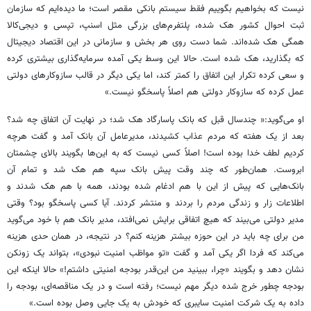
نیست که بخواهیم بگوییم فقط سیستم بانکی مقصر است؛ ما دیده‌ایم که سازمان
ثبت احوال کشور هک شده، پلتفرم‌های بزرگی مثل اسنپ، تپسی و دیجی‌کالا
همگی هک شده‌اند. شما دست روی هر بخش و سازمانی در این اقتصاد دیجیتال
که بگذارید، هک شده است. حالا این وسط یکی آمده سرمایه‌گذاری بیشتری کرده
و سعی کرده تکرار این اتفاق را کمتر کند، اما یکی دیگر در قالب سازوکارهای دولتی
عمل کرده که سازوکار دولتی هم اصلاً پاسخگو نیست.»
او می‌گوید:« چندسال قبل که بانک پاسارگاد هک شد؛ در نهایت آن اتفاق چه شد؟
بعد از یک هفته که مردم عذاب کشیدند، مدیرعامل آن بانک آمد و گفت هرچه
کردیم لطف خدا بوده است! اصلاً کسی نیست که به این‌ها بگویند بالای چشمتان
ابروست. همان‌طور که چند وقت پیش بانک سپه هم هک شد و تمام آن
بانک‌هایی که پیش از این با هم ادغام شده بودند، همه با هم هک شدند و
اطلاعات زار و زندگی مردم را بردند و منتشر کردند. آیا کسی پاسخگو بود؟ وقتی
مدیر دولتی می‌بیند که هیچ اتفاقی برایش نمی‌افتد، مدیر بانک هم با خود می‌گوید
من برای چه باید در این حوزه بیشتر هزینه کنم؟ در نتیجه، در همان حدی هزینه
می‌کند که فردا اگر یکی آمد و گفت «تو مواظب امنیت نبودی»، بتواند یک زونکن
نشان دهد و بگویند «چرا، ببینید من این‌قدر بودجه امنیتی داشتم!» حالا اینکه این
بودجه چطور خرج شده دیگر مهم نیست؛ رفته است و در یک مناقصه‌ای، بودجه را
داده به یک شرکت امنیت سایبری که خودش به یک جایی وصل بوده است.»