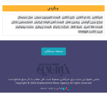
وبگردی
خبرآنلاین
راه نو آنلاین
بازی آنلاین
قیمت تلویزیون سونی
مبل مینیمال
جراح بینی گوشتی
پرشین هتل
قیمت آهن فولاد ایرانیان
اعتبارسنجی بانکی
قیمت طلا امروز
بلیط قطار
شرکت رادوکو
قیمت پروفیل
سایت یوتوتایمز
خرید اکانت chatgpt
نسخه دسکتاپ
تمامی حقوق این سایت برای خبرآنلاین محفوظ است. نقل مطالب با ذکر منبع بلامانع است.
Copyright © 2025 khabaronline News Agancy, All rights reserved
طراحی و تولید: نستوه