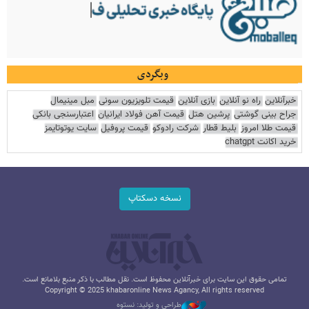
وبگردی
خبرآنلاین
راه نو آنلاین
بازی آنلاین
قیمت تلویزیون سونی
مبل مینیمال
جراح بینی گوشتی
پرشین هتل
قیمت آهن فولاد ایرانیان
اعتبارسنجی بانکی
قیمت طلا امروز
بلیط قطار
شرکت رادوکو
قیمت پروفیل
سایت یوتوتایمز
خرید اکانت chatgpt
نسخه دسکتاپ
تمامی حقوق این سایت برای خبرآنلاین محفوظ است. نقل مطالب با ذکر منبع بلامانع است.
Copyright © 2025 khabaronline News Agancy, All rights reserved
طراحی و تولید: نستوه