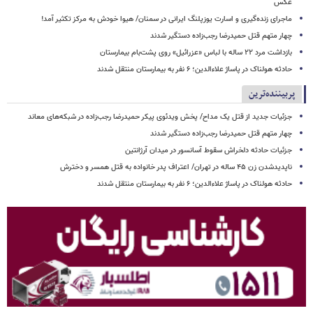
عکس
ماجرای زنده‌گیری و اسارت یوزپلنگ ایرانی در سمنان/ هیوا خودش به مرکز تکثیر آمد!
چهار متهم قتل حمیدرضا رجب‌زاده دستگیر شدند
بازداشت مرد ۲۲ ساله با لباس «عزرائیل» روی پشت‌بام بیمارستان
حادثه هولناک در پاساژ علاءالدین؛ ۶ نفر به بیمارستان منتقل شدند
پربیننده‌ترین
جزئیات جدید از قتل یک مداح/ پخش ویدئوی پیکر حمیدرضا رجب‌زاده در شبکه‌های معاند
چهار متهم قتل حمیدرضا رجب‌زاده دستگیر شدند
جزئیات حادثه دلخراش سقوط آسانسور در میدان آرژانتین
ناپدیدشدن زن ۴۵ ساله در تهران/ اعتراف پدر خانواده به قتل همسر و دخترش
حادثه هولناک در پاساژ علاءالدین؛ ۶ نفر به بیمارستان منتقل شدند