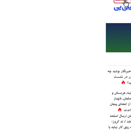
برنگار بودید چه
ور در نشست
د؟
یه، عربستان و
لمان، شهباز
ز امضای پیمان
ندند
ان ارسال اسلحه
شد / تد کروز:
روی کار بیاید یا