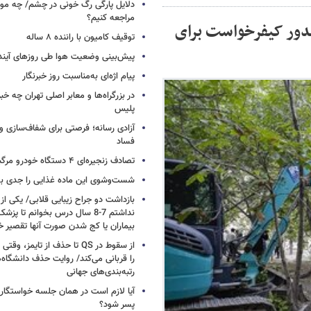
دلایل پارگی رگ خونی در چشم/ چه موق
مراجعه کنیم؟
ر فرحزاد؛ صدور کیفرخواست برای
توقیف کامیون با راننده ۸ ساله
پیش‌بینی وضعیت هوا طی روزهای آیند
پیام اژه‌ای به‌مناسبت روز خبرنگار
در بزرگراه‌ها و معابر اصلی تهران چه 
پلیس
آزادی رسانه؛ فرصتی برای شفاف‌سازی و
فساد
تصادف زنجیره‌ای ۴ دستگاه خودرو مرگبار شد
شست‌وشوی این ماده غذایی را جدی بگ
بازداشت دو جراح زیبایی قلابی/ یکی از
نداشتم 7-8 سال درس بخوانم تا 
بیماران یا کج شدن صورت آنها تقصیر خ
از سقوط در QS تا حذف از تایمز
را قربانی می‌کند/ روایت حذف دانشگاه‌ه
رتبه‌بندی‌های جهانی
آیا لازم است در همان جلسه خواستگار
پسر شود؟