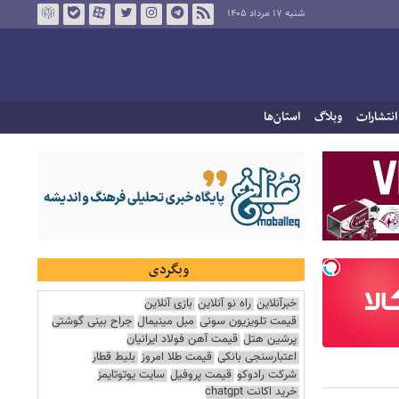
شنبه ۱۷ مرداد ۱۴۰۵
انتشارات
وبلاگ
استان‌ها
وبگردی
خبرآنلاین
راه نو آنلاین
بازی آنلاین
قیمت تلویزیون سونی
مبل مینیمال
جراح بینی گوشتی
پرشین هتل
قیمت آهن فولاد ایرانیان
اعتبارسنجی بانکی
قیمت طلا امروز
بلیط قطار
شرکت رادوکو
قیمت پروفیل
سایت یوتوتایمز
خرید اکانت chatgpt