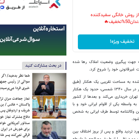
 از روش خانگی سفیدکننده
دان50%تخفیف🔥
تخفیف ویژه!
اواخر سال ۱۳۷۹ پس از اخذ وکالتنامه جهت پیگیری وضعیت املاک رها شده
در بحث مشارکت کنید
ت غیرقانونی خود را شروع کرد.
شما نظر بدهید/ اگر خ
سوالی از رئیس جمه
 شده به مساحت تقریبی یک هکتار (طبق
خبری فردا می‌پرسیدی
نظر کارشناس رسمی) متعلق به یک تبعه خارجی است؛ اضافه کرد: تبعه مذکور در سال ۱۳۴۰ شمسی، حدود یک هکتار
هران خریداری می‌کند و بعدها از کشور
نماز جماعت سران ترک
خارج و در کشور خود، فوت می‌کند. متعاقب آن تنها وارث وی در سال ۱۳۷۹ به واسطه یکی از اقوام ایرانی خود و با
پاکستان + عکس / بن‌س
شریف و اردوغان پس ا
ین وکالتنامه توسط طرف ایرانی به شخص
دفاع مشترک نماز خوا
ود.
سناتور آمریکایی خواه
برای شورش در ایران 
د تردید واقع و پس از بروز اختلاف بین
فرقی نمی‌کند پسر شاه 
 مورد نظر را از طریق مصالحه با واسطه