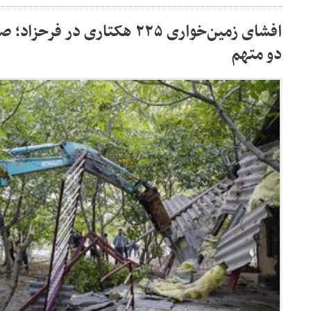
افشای زمین‌خواری ۲۲۵ هکتاری د
دو متهم