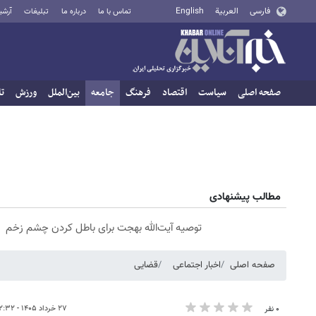
فارسی
العربية
English
تماس با ما
درباره ما
تبلیغات
آرشی
صفحه اصلی
سیاست
اقتصاد
فرهنگ
جامعه
بین‌الملل
ورزش
تا
مطالب پیشنهادی
توصیه آیت‌الله بهجت برای باطل کردن چشم زخم
صفحه اصلی
اخبار اجتماعی
قضایی
۲۷ خرداد ۱۴۰۵ - ۱۲:۳۲
۰ نفر