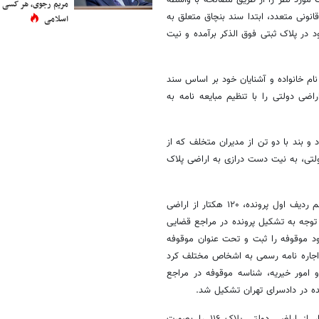
مریم رجوی، هر کسی 
قانونی متعدد، ابتدا سند بنچاق متعلق به
اسلامی
در پلاک ثبتی فوق الذکر برآمده و نیت
نام خانواده و آشنایان خود بر اساس سند
د آن طبیعتا مشخص بود؛ بیش از ۱۷ هکتار از اراضی دولتی را با تنظیم مبایعه نامه به
نامه ساختگی، ضمن زد و بند با دو تن از مدیران متخلف که از
لتی، به نیت دست درازی به اراضی پلاک
دادستان تهران تصریح کرد: وقف نامه جعلی در سال ۱۳۸۸ تنظیم شده و متهم ردیف اول پرونده، ۱۲۰ هکتار از اراضی
 توجه به تشکیل پرونده در مراجع قضایی
ینکه در سال ۱۴۰۰ با کمک همدستان خود موقوفه را ثبت و تحت عنوان موقوفه
گذاری اراضی باقیمانده در ۶ دانگ پلاک ۱۱۶ بالغ بر ۲۰ فقره اجاره نامه رسمی به اشخاص مختلف کرد
و امور خیریه، شناسه موقوفه در مراجع
ده در دادسرای تهران تشکیل شد.
دادستان تهران با اشاره به اینکه متهم ردیف اول پرونده حدود ۲۲۵ هکتار از اراضی دولتی پلاک ۱۱۶ را بصورت