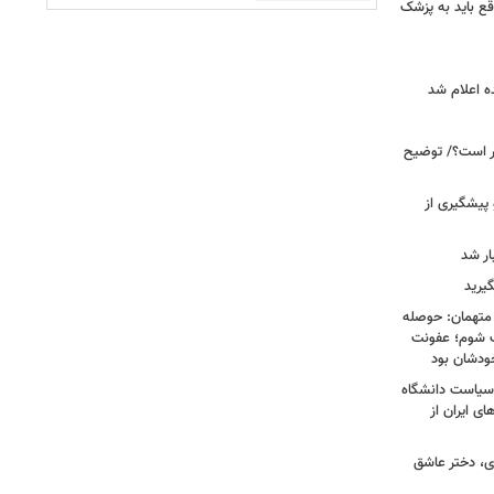
ع باید به پزشک
ه اعلام شد
خبر است؟/ توضیح
 پیشگیری از
یرید
 متهمان: حوصله
پزشک شوم؛ عفونت
ودشان بود
، وقتی سیاست دانشگاه
ای ایران از
ی، دختر عاشق