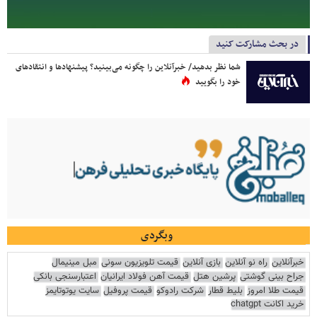
در بحث مشارکت کنید
شما نظر بدهید/ خبرآنلاین را چگونه می‌بینید؟ پیشنهادها و انتقادهای
خود را بگویید
وبگردی
خبرآنلاین
راه نو آنلاین
بازی آنلاین
قیمت تلویزیون سونی
مبل مینیمال
جراح بینی گوشتی
پرشین هتل
قیمت آهن فولاد ایرانیان
اعتبارسنجی بانکی
قیمت طلا امروز
بلیط قطار
شرکت رادوکو
قیمت پروفیل
سایت یوتوتایمز
خرید اکانت chatgpt