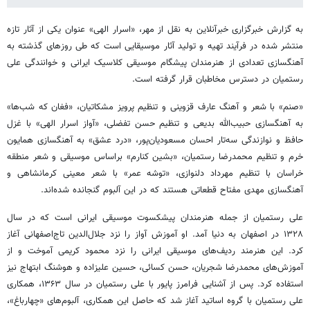
به گزارش خبرگزاری خبرآنلاین به نقل از مهر، «اسرار الهی» عنوان یکی از آثار تازه
منتشر شده در فرآیند تهیه و تولید آثار موسیقایی است که طی روزهای گذشته به
آهنگسازی تعدادی از هنرمندان پیشگام موسیقی کلاسیک ایرانی و خوانندگی علی
رستمیان در دسترس مخاطبان قرار گرفته است.
«صنم» با شعر و آهنگ عارف قزوینی و تنظیم پرویز مشکاتیان، «فغان که شب‌ها»
به آهنگسازی حبیب‌الله بدیعی و تنظیم حسن تفضلی، «آواز اسرار الهی» با غزل
حافظ و نوازندگی سه‌تار احسان مسعودیان‌پور، «درد عشق» به آهنگسازی همایون
خرم و تنظیم محمدرضا رستمیان، «بشین کنارم» براساس موسیقی و شعر منطقه
خراسان با تنظیم مهرداد دلنوازی، «توشه عمر» با شعر معینی کرمانشاهی و
آهنگسازی مهدی مفتاح قطعاتی هستند که در این آلبوم گنجانده شده‌اند.
علی رستمیان از جمله هنرمندان پیشکسوت موسیقی ایرانی است که در سال
۱۳۲۸ در اصفهان به دنیا آمد. او آموزش آواز را نزد جلال‌الدین تاج‌اصفهانی آغاز
کرد. این هنرمند ردیف‌های موسیقی ایرانی را نزد محمود کریمی آموخت و از
آموزش‌های محمدرضا شجریان، حسن کسائی، حسین علیزاده و هوشنگ ابتهاج نیز
استفاده کرد. پس از آشنایی فرامرز پایور با علی رستمیان در سال ۱۳۶۳، همکاری
علی رستمیان با گروه اساتید آغاز شد که حاصل این همکاری، آلبوم‌های «چهارباغ»،