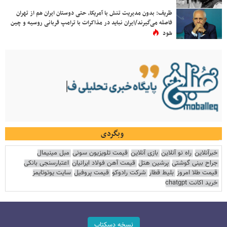
ظریف: بدون مدیریت تنش با آمریکا، حتی دوستان ایران هم از تهران
فاصله می‌گیرند/ایران نباید در مذاکرات با ترامپ قربانی روسیه و چین
شود
وبگردی
خبرآنلاین
راه نو آنلاین
بازی آنلاین
قیمت تلویزیون سونی
مبل مینیمال
جراح بینی گوشتی
پرشین هتل
قیمت آهن فولاد ایرانیان
اعتبارسنجی بانکی
قیمت طلا امروز
بلیط قطار
شرکت رادوکو
قیمت پروفیل
سایت یوتوتایمز
خرید اکانت chatgpt
نسخه دسکتاپ