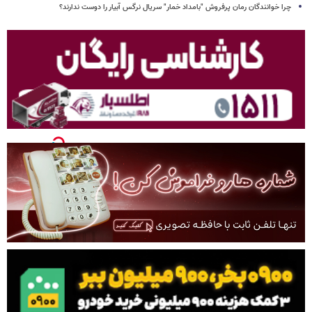
چرا خوانندگان رمان پرفروش "بامداد خمار" سریال نرگس آبیار را دوست ندارند؟