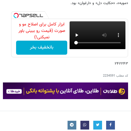
«مویه»، «حکایت دل» و «ارغوان» بود.
ابزار کامل برای اصلاح مو و
صورت (قیمت رو ببینی باور
نمیکنی!)
باتخفیف بخر
۲۴۲۲۴۳
کد مطلب
2234591