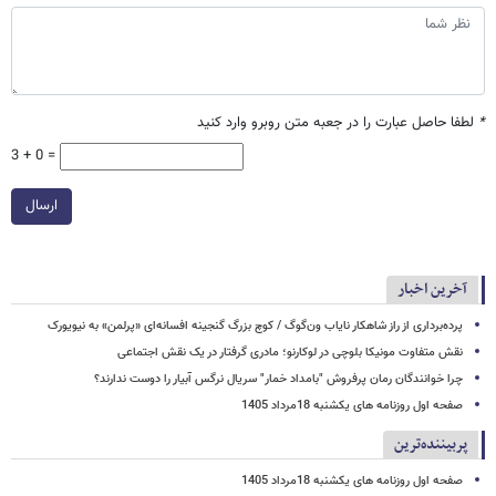
*
لطفا حاصل عبارت را در جعبه متن روبرو وارد کنید
3 + 0 =
ارسال
آخرین اخبار
پرده‌برداری از راز شاهکار نایاب ون‌گوگ / کوچ بزرگ گنجینه افسانه‌ای «پرلمن» به نیویورک
نقش متفاوت مونیکا بلوچی در لوکارنو؛ مادری گرفتار در یک نقش اجتماعی
چرا خوانندگان رمان پرفروش "بامداد خمار" سریال نرگس آبیار را دوست ندارند؟
صفحه اول روزنامه های یکشنبه 18مرداد 1405
پربیننده‌ترین
صفحه اول روزنامه های یکشنبه 18مرداد 1405