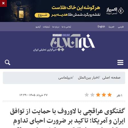
×
فارسی
العربية
English
تماس با ما
درباره ما
تبلیغات
آرشیو
شنبه ۱۷ مرداد ۱۴۰۵
صفحه اصلی
اخبار بین‌الملل
دیپلماسی
۲۷ خرداد ۱۴۰۵ - ۱۲:۲۹
۱ نفر
گفتگوی عراقچی با لاوروف با حمایت از توافق
ایران و آمریکا؛ تاکید بر ضرورت احیای تداوم