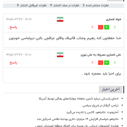
نظرات منتشر شده: 2
نظرات در صف انتشار: 0
نظرات غیرقابل انتشار: 0
جواد انصاری
۱۶:۰۹ - ۱۴۰۵/۰۳/۲۷
پاسخ
0
0
خدا حفظتون کنه رهبرم وجناب قالیباف واقای عراقچی بااین دیپلماسی خوبتون
علی انصاری معروف به علی نوری
۱۷:۰۱ - ۱۴۰۵/۰۳/۲۷
پاسخ
0
0
برای احیا باید معجزه شود .
آخرین اخبار
ادعای زلنسکی درباره تامین ماهانه موشک‌های رهگیر توسط آمریکا
ترامپ گرفتار در شن‌زار سیاسی
آحارونوت: نتانیاهو، کاتس را نادیده می‌گیرد
نتانیاهو خواستار افزایش ۱۴ میلیارد دلاری بودجه نظامی اسرائیل شد
هشدار کشورهای اروپایی به روسیه برای الحاق منطقه اوستیای جنوبی