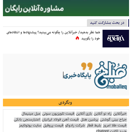
در بحث مشارکت کنید
شما نظر بدهید/ خبرآنلاین را چگونه می‌بینید؟ پیشنهادها و انتقادهای
خود را بگویید
وبگردی
خبرآنلاین
راه نو آنلاین
بازی آنلاین
قیمت تلویزیون سونی
مبل مینیمال
جراح بینی گوشتی
پرشین هتل
قیمت آهن فولاد ایرانیان
اعتبارسنجی بانکی
قیمت طلا امروز
بلیط قطار
شرکت رادوکو
قیمت پروفیل
سایت یوتوتایمز
خرید اکانت chatgpt