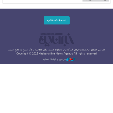
نسخه دسکتاپ
تمامی حقوق این سایت برای خبرآنلاین محفوظ است. نقل مطالب با ذکر منبع بلامانع است.
Copyright © 2025 khabaronline News Agancy, All rights reserved
طراحی و تولید: نستوه