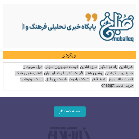
وبگردی
خبرآنلاین
راه نو آنلاین
بازی آنلاین
قیمت تلویزیون سونی
مبل مینیمال
جراح بینی گوشتی
پرشین هتل
قیمت آهن فولاد ایرانیان
اعتبارسنجی بانکی
قیمت طلا امروز
بلیط قطار
شرکت رادوکو
قیمت پروفیل
سایت یوتوتایمز
خرید اکانت chatgpt
نسخه دسکتاپ