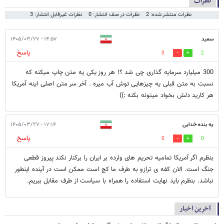
نظرات
نظرات منتشر شده: 2
نظرات در صف انتشار: 0
نظرات غیرقابل انتشار: 3
سعید
۱۴:۵۷ - ۱۴۰۵/۰۳/۲۷
پاسخ
0
2
300 میلیارد سرمایه گذاری چی شد ؟! هر روز یکی یه متن چاپ میکنه که
نسبت به متن قبلی یه چیزهایی توش آب میره . آخر سر متن اصلی اینه آمریکا
هر کارید دلش بخواد میتونه بکنه :))
یه بنده خدایی
۱۷:۱۴ - ۱۴۰۵/۰۳/۲۷
پاسخ
0
0
بنظرم اگر آمریکا تمامیه تحریم های وارده بر ایران را برکنار نکند پیروز قطعی
جنگ است. الان کفه ی ترازو به طرف ما کج است ممکن است در آینده اینطور
نباشد. بنظرم باید نهایت استفاده را همراه با سیاست از طرف مقابل ببریم.
آخرین اخبار