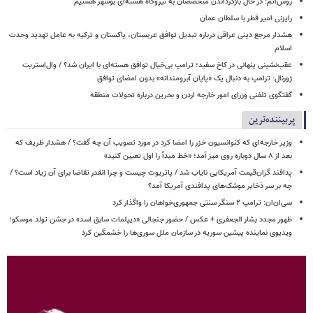
روس‌اتم: در حال بازگرداندن متخصصان به نیروگاه هسته‌ای بوشهر هستیم
رایزنی امیر قطر با سلطان عمان
هشدار مرجع دینی عراقی درباره تبدیل توافق عربستان، پاکستان و ترکیه به عامل تهدید وحدت
اسلام
عقب‌نشینی پنهانی در کاخ سفید؛ ترامپ بی‌خیال توافق هسته‌ای با ایران شد؟ / وال‌استریت
ژورنال: ترامپ به دنبال یک «پایان آبرومندانه» بدون امضای توافق
گفتگوی تلفنی وزرای امور خارجه اردن و بحرین درباره تحولات منطقه
پربیننده‌ترین
وزیر خارجه‌ای که کنوانسیون خزر را امضا کرد در مورد تصویب آن چه گفت؟ / هشدار ظریف که
بعد از ۸ سال دوباره روی میز آمد؛ «خط مبدأ را اول تعیین کنید»
پدافند گران‌قیمت آمریکایی نایاب شد / پاتریوت چیست و چرا انقدر تقاضا برای آن زیاد است؟ /
چه بر سر ذخایر موشک‌های پدافندی آمریکا آمد؟
سی‌ان‌ان: ترامپ ۲ سنگر سنتی جمهوری‌خواهان را واگذار کرد
ظهور مجدد بشار الجعفری + عکس / حضور جنجالی «دیپلمات سابق اسد» در جشن تولد موسکو؛
ویدیوی نماینده پیشین سوریه در سازمان ملل سوری‌ها را خشمگین کرد