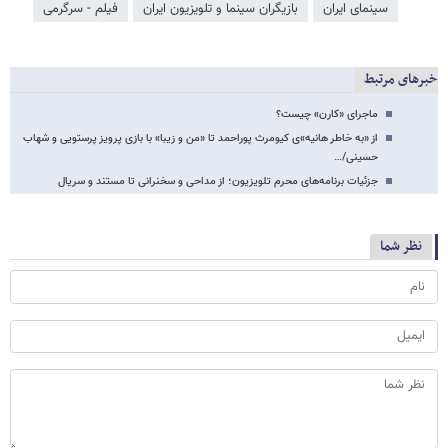
سینمای ایران
بازیگران سینما و تلویزیون ایران
فیلم - سرگرمی
خبرهای مرتبط
ماجرای «کارن» چیست؟
از «به خاطر هانیه»‌ی کیومرث پوراحمد تا «من و زیبا» با بازی پرویز پرستویی و شهاب
حسینی/…
جزئیات برنامه‌های محرم تلویزیون؛ از مداحی و سخنرانی تا مستند و سریال
نظر شما