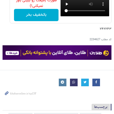
صورت (قیمت رو ببینی باور
نمیکنی!)
باتخفیف بخر
۲۴۲۲۴۳
کد مطلب
2234627
برچسب‌ها