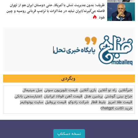
ظریف: بدون مدیریت تنش با آمریکا، حتی دوستان ایران هم از تهران
فاصله می‌گیرند/ایران نباید در مذاکرات با ترامپ قربانی روسیه و چین
شود
وبگردی
خبرآنلاین
راه نو آنلاین
بازی آنلاین
قیمت تلویزیون سونی
مبل مینیمال
جراح بینی گوشتی
پرشین هتل
قیمت آهن فولاد ایرانیان
اعتبارسنجی بانکی
قیمت طلا امروز
بلیط قطار
شرکت رادوکو
قیمت پروفیل
سایت یوتوتایمز
خرید اکانت chatgpt
نسخه دسکتاپ