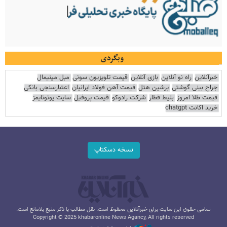
وبگردی
خبرآنلاین
راه نو آنلاین
بازی آنلاین
قیمت تلویزیون سونی
مبل مینیمال
جراح بینی گوشتی
پرشین هتل
قیمت آهن فولاد ایرانیان
اعتبارسنجی بانکی
قیمت طلا امروز
بلیط قطار
شرکت رادوکو
قیمت پروفیل
سایت یوتوتایمز
خرید اکانت chatgpt
نسخه دسکتاپ
تمامی حقوق این سایت برای خبرآنلاین محفوظ است. نقل مطالب با ذکر منبع بلامانع است.
Copyright © 2025 khabaronline News Agancy, All rights reserved