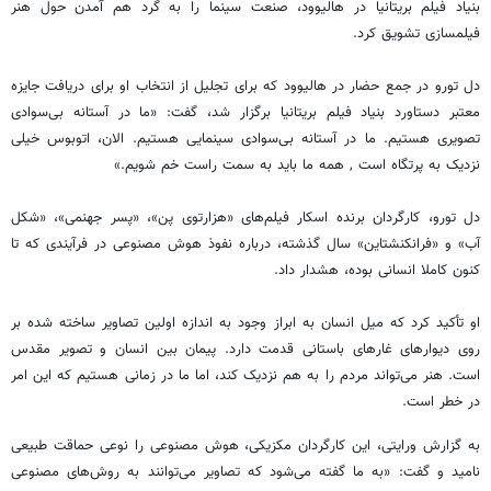
بنیاد فیلم بریتانیا در هالیوود، صنعت سینما را به گرد هم آمدن حول هنر
فیلمسازی تشویق کرد.
دل تورو در جمع حضار در هالیوود که برای تجلیل از انتخاب او برای دریافت جایزه
معتبر دستاورد بنیاد فیلم بریتانیا برگزار شد، گفت: «ما در آستانه بی‌سوادی
تصویری هستیم. ما در آستانه بی‌سوادی سینمایی هستیم. الان، اتوبوس خیلی
نزدیک به پرتگاه است , همه ما باید به سمت راست خم شویم.»
دل تورو، کارگردان برنده اسکار فیلم‌های «هزارتوی پن»، «پسر جهنمی»، «شکل
آب» و «فرانکنشتاین» سال گذشته، درباره نفوذ هوش مصنوعی در فرآیندی که تا
کنون کاملا انسانی بوده، هشدار داد.
او تأکید کرد که میل انسان به ابراز وجود به اندازه اولین تصاویر ساخته شده بر
روی دیوارهای غارهای باستانی قدمت دارد. پیمان بین انسان و تصویر مقدس
است. هنر می‌تواند مردم را به هم نزدیک کند، اما ما در زمانی هستیم که این امر
در خطر است.
به گزارش ورایتی، این کارگردان مکزیکی، هوش مصنوعی را نوعی حماقت طبیعی
نامید و گفت: «به ما گفته می‌شود که تصاویر می‌توانند به روش‌های مصنوعی