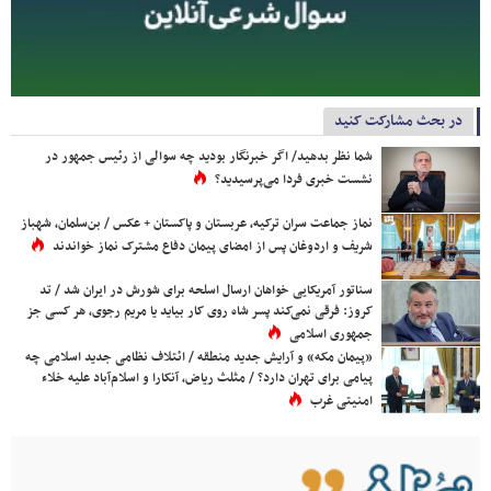
در بحث مشارکت کنید
شما نظر بدهید/ اگر خبرنگار بودید چه سوالی از رئیس جمهور در
نشست خبری فردا می‌پرسیدید؟
نماز جماعت سران ترکیه، عربستان و پاکستان + عکس / بن‌سلمان، شهباز
شریف و اردوغان پس از امضای پیمان دفاع مشترک نماز خواندند
سناتور آمریکایی خواهان ارسال اسلحه برای شورش در ایران شد / تد
کروز: فرقی نمی‌کند پسر شاه روی کار بیاید یا مریم رجوی، هر کسی جز
جمهوری اسلامی
«پیمان مکه» و آرایش جدید منطقه / ائتلاف نظامی جدید اسلامی چه
پیامی برای تهران دارد؟ / مثلث ریاض، آنکارا و اسلام‌آباد علیه خلاء
امنیتی غرب