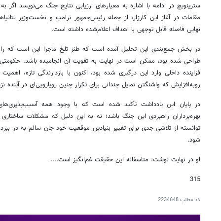
سترینویچ در ادامه با اشاره به معیارهای ارزیابی نتایج جنگ می‌نویسد اگر به
مقامات در آغاز این کارزار، از جمله رئیس‌جمهور ترامپ و نخست‌وزیر نتانی
نهایی فاصله قابل توجهی با اهداف اعلام‌شده داشته است.
در بخش جمع‌بندی این تحلیل آمده است که طنز تلخ ماجرا این است که را
طراحی شده بود، ممکن است در نهایت به تقویت آن انجامیده باشد. حکومتی ک
فزاینده داخلی وارد این درگیری شده بود، اکنون با بازدارندگی تازه، اهمیت و 
روبه‌افزایش که واشنگتن تمایل چندانی برای تکرار چنین رویارویی‌ای در آینده ن
در پایان این یادداشت تأکید شده است که با وجود همه آسیب‌پذیری‌های 
بهره‌برداران راهبردی این جنگ باشد؛ نه به این دلیل که مشکلات ساختاری 
توانسته از تلاشی جدی برای تغییر بنیادین موقعیت خود جان سالم به در ببرد و 
شود.
او در نهایت نوشت: متاسفانه این حقیقت غم‌انگیز است....
315
کد مطلب
2234648