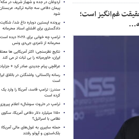
اردوغان در جده و شهباز شریف در مکه/ 
پیمان دفاعی سه جانبه ترکیه، عربستان
حقیقت غم‌انگیز است؛
شود
...
پرونده اپستین دوباره داغ شد/ شکایت 
دادگستری برای افشای اسناد محرمانه
ترامپ چه خوابی برای ۲۸
محرمانه از نامزدی جی‌دی ونس
نتایج نظرسنجی: اکثر آمریکایی ها معت
ایران، خاورمیانه را بی ثبات تر می کند
عراقچی پیام جدیدی صادر کرد + جزئیات
رسانه پاکستانی: واشنگتن در باتلاق ایرا
است
سندرز: ترامپ فاسد، آمریکا را وارد یک 
کرده است
ترامپ در «تروث سوشال» اعلام پیروزی 
۱۱۵۰ میلیارد دلار دفاعی آمریکا، سکو
نظامی با اسرائیل؟
حمله سایبری به غول‌های مالی آمریکا؛
بلک‌استون و آپولو رفتند