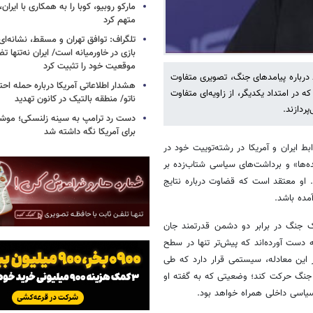
مارکو روبیو، کوبا را به همکاری با ایرا
متهم کرد
تلگراف: توافق تهران و مسقط، نشانه‌ای 
بازی در خاورمیانه است/ ایران نه‌تنها 
موقعیت خود را تثبیت کرد
 درباره پیامدهای جنگ، تصویری متفاوت
هشدار اطلاعاتی آمریکا درباره حمله اح
 در امتداد یکدیگر، از زاویه‌ای متفاوت
ناتو/ منطقه بالتیک در کانون تهدید
ردازند.
دست رد ترامپ به سینه زلنسکی؛ موشک
برای آمریکا نگه داشته شد
 ایران و آمریکا در رشته‌توییت خود در
نده‌ها» و برداشت‌های سیاسی شتاب‌زده بر
 او معتقد است که قضاوت درباره نتایج
مده باشد.
یک جنگ در برابر دو دشمن قدرتمند جان
ه دست آورده‌اند که پیش‌تر تنها در سطح
ر این معادله، سیستمی قرار دارد که طی
جنگ حرکت کند؛ وضعیتی که به گفته او
 سیاسی داخلی همراه خواهد بود.