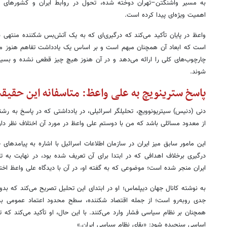
اهمیت ویژه‌ای پیدا کرده است.
واعظ در پایان تأکید می‌کند که درگیری‌ای که به یک آتش‌بس شکننده منتهی 
است که ابعاد آن همچنان مبهم است و بر اساس یک یادداشت تفاهم هنوز منت
چارچوب‌های کلی را ارائه می‌دهد و در آن هنوز هیچ چیز قطعی نشده و بسیا
شوند.
پاسخ سترینویچ به علی واعظ: متاسفانه این حقیق
دنی (دنیس) سیتریونوویچ، تحلیلگر اسرائیلی، در یادداشتی که در پاسخ به رش
از معدود مسائلی باشد که من با دوستم علی واعظ در مورد آن اختلاف نظر دار
این مامور سابق میز ایران در سازمان اطلاعات اسرائیل با اشاره به پیامدهای 
درگیری برخلاف اهدافی که در ابتدا برای آن تعریف شده بود، در نهایت به
ایران منجر شده است؛ موضوعی که به گفته او، در آن با دیدگاه علی واعظ اختل
به نوشته کانال جهان دیپلماس؛ او در ابتدای این تحلیل تصریح می‌کند که بدون
جدی روبه‌رو است؛ از جمله اقتصاد شکننده، سطح محدود اعتماد عمومی 
همچنان بر نظام سیاسی فشار وارد می‌کنند. با این حال، او تأکید می‌کند که ت
اساسی سنجیده شود: «بقای نظام سیاسی ایران.»