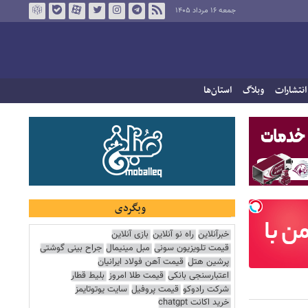
جمعه ۱۶ مرداد ۱۴۰۵
انتشارات
وبلاگ
استان‌ها
وبگردی
خبرآنلاین
راه نو آنلاین
بازی آنلاین
قیمت تلویزیون سونی
مبل مینیمال
جراح بینی گوشتی
پرشین هتل
قیمت آهن فولاد ایرانیان
اعتبارسنجی بانکی
قیمت طلا امروز
بلیط قطار
شرکت رادوکو
قیمت پروفیل
سایت یوتوتایمز
خرید اکانت chatgpt