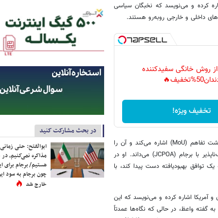
ره کرده و می‌نویسد که نخبگان سیاسی
ت‌های داخلی و خارجی روبه‌رو هستند.
 از روش خانگی سفیدکننده
دان50%تخفیف🔥
تخفیف ویژه!
در بحث مشارکت کنید
واعظ همچنین در بخش دیگری از تحلیل خود به نقش ایالات متحده و یادداشت تفاهم (MoU) اشاره می‌کند و آن را
ابوالفتح: حتی زمانی 
نقطه ورود به مذاکرات هسته‌ای و همچنین زمینه‌ای برای مقایسه‌های اجتناب‌ناپذیر با برجام (JCPOA) می‌داند. او در
مذاکره نمی‌کنیم، در 
هستیم/ برجام برای ای
یک توافق بهبودیافته دست پیدا کند، با
چون برجام به سود ایرا
خارج شد
ه‌عنوان میانجی میان ایران و آمریکا اشاره کرده و می‌نویسد که این
ه گفته واعظ، در حالی که نگاه‌ها عمدتاً