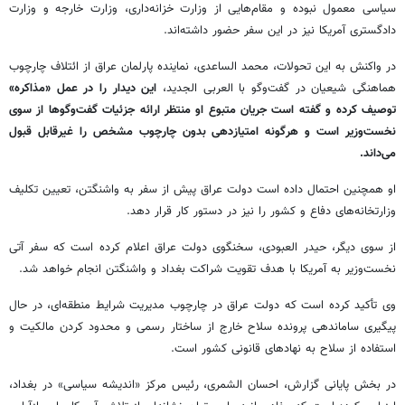
سیاسی معمول نبوده و مقام‌هایی از وزارت خزانه‌داری، وزارت خارجه و وزارت
دادگستری آمریکا نیز در این سفر حضور داشته‌اند.
در واکنش به این تحولات، محمد الساعدی، نماینده پارلمان عراق از ائتلاف چارچوب
هماهنگی شیعیان در گفت‌وگو با العربی الجدید،
این دیدار را در عمل «مذاکره»
توصیف کرده و گفته است جریان متبوع او منتظر ارائه جزئیات گفت‌وگوها از سوی
نخست‌وزیر است و هرگونه امتیازدهی بدون چارچوب مشخص را غیرقابل قبول
می‌داند.
او همچنین احتمال داده است دولت عراق پیش از سفر به واشنگتن، تعیین تکلیف
وزارتخانه‌های دفاع و کشور را نیز در دستور کار قرار دهد.
از سوی دیگر، حیدر العبودی، سخنگوی دولت عراق اعلام کرده است که سفر آتی
نخست‌وزیر به آمریکا با هدف تقویت شراکت بغداد و واشنگتن انجام خواهد شد.
وی تأکید کرده است که دولت عراق در چارچوب مدیریت شرایط منطقه‌ای، در حال
پیگیری ساماندهی پرونده سلاح خارج از ساختار رسمی و محدود کردن مالکیت و
استفاده از سلاح به نهادهای قانونی کشور است.
در بخش پایانی گزارش، احسان الشمری، رئیس مرکز «اندیشه سیاسی» در بغداد،