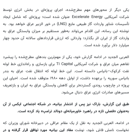
یکی دیگر از محورهای مهم مطرح‌شده، اجرای پروژه‌ای در بخش انرژی توسط
شرکت آمریکایی Excelerate Energy عنوان شده است؛ پروژه‌ای که شامل ایجاد
تأسیسات شناور واردات گاز طبیعی مایع (LNG) در خور الزبیر عراق خواهد بود. به
نوشته این رسانه، این اقدام می‌تواند به‌طور مستقیم بر میزان وابستگی عراق به
واردات گاز از ایران اثر بگذارد؛ وارداتی که ارزش قراردادهای سالانه آن حدود چهار
میلیارد دلار برآورد شده است.
العربی الجدید در ادامه گزارش خود، یکی از مهم‌ترین بندهای مطرح‌شده را پیشبرد
تفاهم میان عراق و شرکت آمریکایی TI Capital برای بازسازی و راه‌اندازی خط لوله
نفت کرکوک–بانیاس دانسته است. این خط لوله که انتقال نفت عراق به بندر
بانیاس سوریه را برعهده داشت، از اوایل دهه ۱۹۸۰ متوقف شده است. احیای این
پروژه در چارچوب روندی گسترده‌تر برای کاهش وابستگی عراق به ایران و بازتعریف
مسیرهای صادرات انرژی عراق دنبال می‌شود.
طبق این گزارش، باراک نیز پس از انتشار بیانیه، در شبکه اجتماعی ایکس از آن
به‌عنوان «فصلی تازه در راهبرد خاورمیانه‌ای دونالد ترامپ» یاد کرده است.
در ادامه، العربی الجدید به نقل از یک مقام عراقی در دبیرخانه شورای وزیران که
نخواست نامش فاش شود، نوشت
مفاد این بیانیه مورد توافق قرار گرفته و در