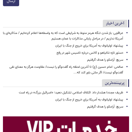
ارسال
آخرین اخبار
عراقچی: باز شدن تنگه هرمز منوط به شرایطی است که به واسطه‌ها اعلام کرده‌ایم / مذاکره‌ای با
آمریکا نداریم / در مراحل پایانی مذاکرات با عمان هستیم
پیشنهاد اولیانوف به آمریکا برای خروج از جنگ با ایران
دستور تازه نتانیاهو و کاتس درباره تاسیس شهر در رفح
سریع: آرامکو را هدف گرفتیم
صالحی: امام حسین (ع) تا آخرین لحظه راه گفت‌وگو را نبست/ مقاومت هرگز به معنای نفی
گفت‌وگو نیست/ اگر ملتی باور کند که....
پربیننده‌ترین
ظریف مجددا هشدار داد: ائتلاف اسلامی تشکیل دهید؛ «اسرائیل بزرگ» در راه است
پیشنهاد اولیانوف به آمریکا برای خروج از جنگ با ایران
سریع: آرامکو را هدف گرفتیم