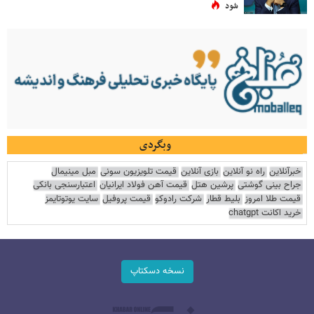
شود
وبگردی
خبرآنلاین
راه نو آنلاین
بازی آنلاین
قیمت تلویزیون سونی
مبل مینیمال
جراح بینی گوشتی
پرشین هتل
قیمت آهن فولاد ایرانیان
اعتبارسنجی بانکی
قیمت طلا امروز
بلیط قطار
شرکت رادوکو
قیمت پروفیل
سایت یوتوتایمز
خرید اکانت chatgpt
نسخه دسکتاپ