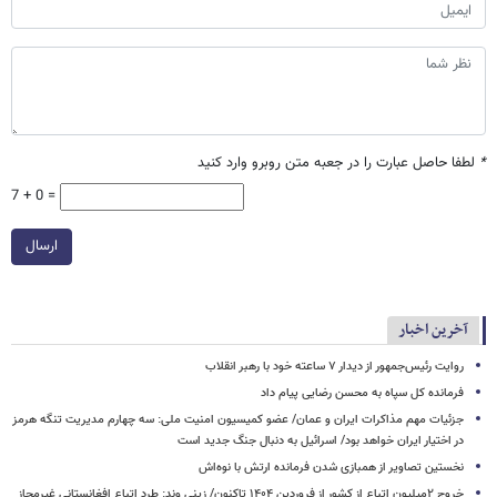
*
لطفا حاصل عبارت را در جعبه متن روبرو وارد کنید
7 + 0 =
ارسال
آخرین اخبار
روایت رئیس‌جمهور از دیدار ۷ ساعته خود با رهبر انقلاب
فرمانده کل سپاه به محسن رضایی پیام داد
جزئیات مهم مذاکرات ایران و عمان/ عضو کمیسیون امنیت ملی: سه‌ چهارم مدیریت تنگه هرمز
در اختیار ایران خواهد بود/ اسرائیل به دنبال جنگ جدید است
نخستین تصاویر از همبازی شدن فرمانده ارتش با نوه‌اش
خروج ۲میلیون اتباع از کشور از فروردین ۱۴۰۴ تاکنون/ زینی وند: طرد اتباع افغانستانی غیرمجاز