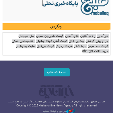
وبگردی
خبرآنلاین
راه نو آنلاین
بازی آنلاین
قیمت تلویزیون سونی
مبل مینیمال
جراح بینی گوشتی
پرشین هتل
قیمت آهن فولاد ایرانیان
اعتبارسنجی بانکی
قیمت طلا امروز
بلیط قطار
شرکت رادوکو
قیمت پروفیل
سایت یوتوتایمز
خرید اکانت chatgpt
نسخه دسکتاپ
تمامی حقوق این سایت برای خبرآنلاین محفوظ است. نقل مطالب با ذکر منبع بلامانع است.
Copyright © 2025 khabaronline News Agancy, All rights reserved
طراحی و تولید: نستوه