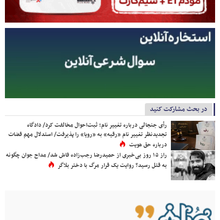
در بحث مشارکت کنید
رأی جنجالی درباره تغییر نام؛ ثبت‌احوال مخالفت کرد/ دادگاه
تجدیدنظر تغییر نام «رقیه» به «رویا» را پذیرفت/ استدلال مهم قضات
درباره حق هویت
راز ۱۵ روز بی‌خبری از حمیدرضا رجب‌زاده فاش شد/ مداح جوان چگونه
به قتل رسید؟ روایت یک قرار مرگ با دختر بلاگر