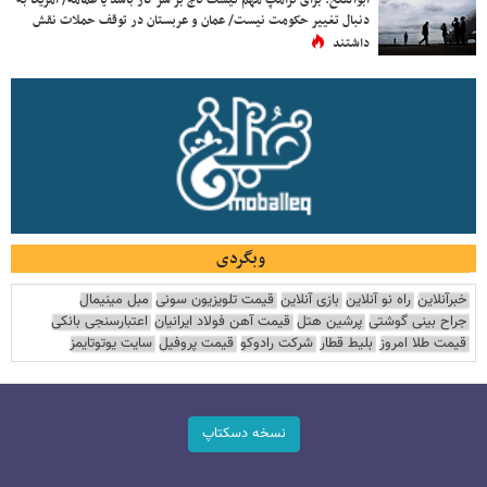
ابوالفتح: برای ترامپ مهم نیست تاج بر سر کار باشد یا عمامه/ آمریکا به
دنبال تغییر حکومت نیست/ عمان و عربستان در توقف حملات نقش
داشتند
وبگردی
خبرآنلاین
راه نو آنلاین
بازی آنلاین
قیمت تلویزیون سونی
مبل مینیمال
جراح بینی گوشتی
پرشین هتل
قیمت آهن فولاد ایرانیان
اعتبارسنجی بانکی
قیمت طلا امروز
بلیط قطار
شرکت رادوکو
قیمت پروفیل
سایت یوتوتایمز
نسخه دسکتاپ