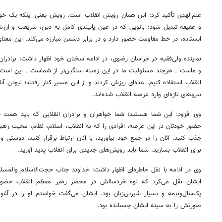
علم‌الهدی تأکید کرد: این همان رویش انقلاب است. رویش یعنی اینکه یک خوا
و عفیفه تبدیل شود؛ بانویی که در عین پایبندی کامل به دین، شریعت و ارزش
ایستاده، در خط مقاومت حضور دارد و در برابر دشمن مبارزه می‌کند. این معن
نماینده ولی‌فقیه در خراسان رضوی، در ادامه سخنان خود اظهار داشت: برادران
و ماست ــ هرچند مسئولیت ما در این زمینه سنگین‌تر از شماست ــ این است 
انقلاب استفاده کنیم. عده‌ای ریزش کردند و از این مسیر کنار رفتند؛ نبودن آنا
نیروهای تازه‌ای وارد عرصه انقلاب شده‌اند.
وی افزود: این شما هستید؛ شما خواهران و برادران انقلابی که باید همت 
حضور خودتان در این عرصه، افرادی را که به انقلاب، اسلام، نظام، محبت رهبر
جذب کنید. آنان را در جمع خود بیاورید، با آنان ارتباط برقرار کنید، دوستی و
برای انقلاب بسازید. شما باید رویش‌های جدیدی برای انقلاب پدید آورید.
وی در ادامه با نقل خاطره‌ای اظهار داشت: خداوند جناب حجت‌الاسلام والمسل
ایشان نقل می‌کرد که نوه خردسالش در محضر رهبر معظم انقلاب حضور
یک‌سال‌ونیمه و بسیار شیرین‌زبان بود. ایشان می‌گفت خواستم او را در آغ
صورتش را به سینه ایشان چسبانده بود.