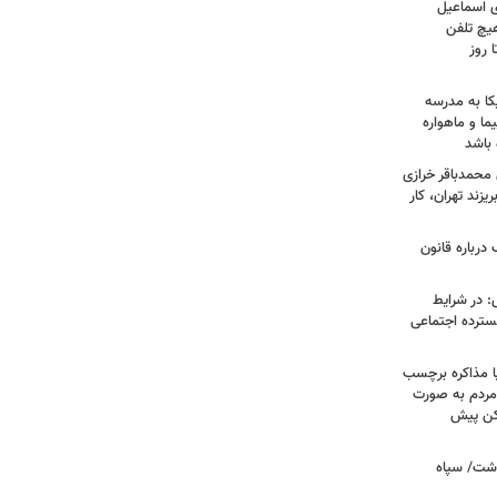
ی اسماعیل
هیچ تلفن
 روز
کا به مدرسه
ما و ماهواره
 باشد
محمدباقر خرازی
زند تهران، کار
درباره قانون
: در شرایط
سترده اجتماعی
ا مذاکره برچسب
مردم به صورت
کن پیش
دشت/ سپاه