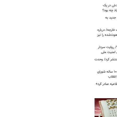
ودش در یک
اد چه بود؟
جدید به
خارجه/ درباره
وث‌شده را نیز
 روایت سردار
 امنیت ملی
منتشر کرد/ وحدت
داغ شدن دوباره نام احمد جنتی/ دبیر ۱۰۰ ساله شورای
انقلاب
اعیه صادر کرد+