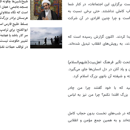
شیخ‌نشین‌ها چگونه فک
 برگزاری این اجتماعات، در کنار شما
مسجدجامعی: عمان تن
جاب کاملی نداشتند. حتی برخی نسبت به
است که نگاه متفاوتی 
عربستان برادر بزرگ‌
 است و چرا چنین افرادی در آن شرکت
مسلط خلیج فارس ا
ابوالفتح: برای ترامپ
سر کار باشد یا عمامه/
یدا کردند. اکنون گزارش رسیده است که
تغییر حکومت نیست/ 
 به رویش‌های انقلاب تبدیل شده‌اند.
در توقف حملات نقش
 تحت تأثیر فرهنگ اهل‌بیت(علیهم‌السلام)
ان و یاد آنان در دل انسان‌ها جای می‌گیرد.
ته و شیفته آن بانوی بزرگ اسلام کرد.
ید که با خود گفتند چرا من چادر
 بزرگ اقتدا نکنم؟ چرا من نیز به لباس
ی که در شب‌های نخست بدون حجاب کامل
ته‌اند و به همین جمع مؤمن و انقلابی