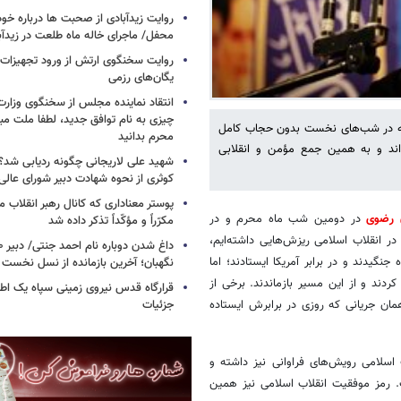
روایت زیدآبادی از صحبت ها درباره خ
محفل/ ماجرای خاله ماه طلعت در زیدآب
روایت سخنگوی ارتش از ورود تجهیزات 
یگان‌های رزمی
انتقاد نماینده مجلس از سخنگوی وزارت 
چیزی به نام توافق جدید، لطفا ملت مبع
 که در شب‌های نخست بدون حجاب کامل
محرم بدانید
‌اند و به همین جمع مؤمن و انقلابی
شهید علی لاریجانی چگونه ردیابی شد؟/
کوثری از نحوه شهادت دبیر شورای عالی
پوستر معناداری که کانال رهبر انقلاب 
ان رضوی
در دومین شب ماه محرم‌ و در
مکرّراً و مؤکّداً تذکر داده شد
 در انقلاب اسلامی ریزش‌هایی داشته‌ایم،
جنگیدند و در برابر آمریکا ایستادند؛ اما
نگهبان؛ آخرین بازمانده از نسل نخست 
ند و از این مسیر بازماندند. برخی از
قرارگاه قدس نیروی زمینی سپاه یک اطل
جزئیات
ان جریانی که روزی در برابرش ایستاده
 اسلامی رویش‌های فراوانی نیز داشته و
. رمز موفقیت انقلاب اسلامی نیز همین