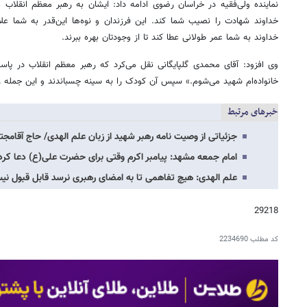
نماینده ولی‌فقیه در خراسان رضوی ادامه داد: ایشان به رهبر معظم انقلاب 
خداوند شهادت را نصیب شما کند. این فرزندان و نوه‌ها این‌قدر به شما علا
خداوند به شما عمر طولانی عطا کند تا از وجودتان بهره ببرند.
وی افزود: آقای محمدی گلپایگانی نقل می‌کرد که رهبر معظم انقلاب در پاسخ
خانواده‌ام شهید می‌شوم.» سپس آن کودک را به سینه چسباندند و این جمله را 
خبرهای مرتبط
جزئیاتی از وصیت نامه رهبر شهید از زبان علم الهدی/ حاج آقامجتب
امام جمعه مشهد: پیامبر اکرم وقتی برای حضرت علی(ع) دعا کرد
علم الهدی: هیچ تفاهمی تا به امضای رهبری نرسد قابل قبول ن
29218
کد مطلب
2234690