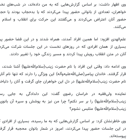
وی اظهار داشت: بر اساس گزارش‌هایی که به من داده‌اند، در شب‌های نخست
خواهران، تعدادی از بانوانی حضور پیدا می‌کردند که یا بدحجاب بودند یا ح
حضور آنان اعتراض می‌کردند و می‌گفتند این حرکت برای انقلاب و اسلام
می‌کنند.
علم‌الهدی افزود: اما همین افراد آمدند، همراه شدند و در این فضا حضور پ
بسیاری از همان افرادی که در روزهای نخست در این جلسات شرکت می‌کردند،
آنان در متن انقلاب رویش پیدا کردند و مسیر زندگی خود را تغییر دادند.
وی ادامه داد: وقتی این افراد با نام حضرت زینب(سلام‌الله‌علیها) آشنا شدند،
قرار گرفتند. خاندان پیامبر(صلی‌الله‌علیه‌وآله) این ویژگی را دارند که تنها نام آن
نام حضرت زینب(سلام‌الله‌علیها) در دل این خواهران جای گرفت و آنان را دلباخ
نماینده ولی‌فقیه در خراسان رضوی گفت: این دلدادگی به جایی رس
زینب(سلام‌الله‌علیها) را بر سر نکنم؟ چرا من نیز به پوشش و سیره آن بانوی
زینب(سلام‌الله‌علیها) متلبس نشوم؟
وی خاطرنشان کرد: بر اساس گزارش‌هایی که به ما رسیده، بسیاری از افراد
در این جلسات حضور پیدا می‌کردند، امروز در شمار بانوان محجبه قرار گرف
پیوسته‌اند.