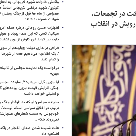
واکنش خانواده شهید لاریجانی به ادعا
کوثری/ شهید مرتضی لاریجانی اساساً 
رکت در تجمعات،
همراهی از ماه ها قبل از جنگ رمضان تا
شهادت همراه نداشتند
 رویش در انقلاب
اظهارات حسن روحانی درباره حمله آمری
میناب/ کسی که این همه پهپاد و هواپی
دارد، نمی‌تواند این کارش از روی اشتباه
طراحی براندازی دولت چهاردهم از سوی 
/ یک اطلاعیه می‌دهیم همه از شهرها بری
را تمام کنند
درخواست یک نماینده مجلس از قالیباف 
مهریه
آیا بنزین گران می‌شود؟/ نماینده مجلس
جنگی افزایش قیمت بنزین پیامدهای گ
و امنیتی خواهد داشت
نماینده مجلس: اینکه به طرفدار جنگ ی
بزنیم، در اخلاق سیاسی اسلام نیست/ 
خودجوش به سمت شعارهای هنجارش
نمی‌روند بلکه ...
علت شنیده شدن صدای انفجار در پاک
اطلاعیه داد