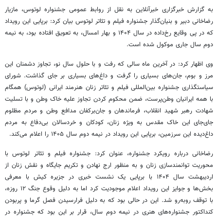
به گزارش خبرگزاری خبرآنلاین به نقل از روابط عمومی جشنواره لوتوس، مازیار
رضاخانی دبیر و بنیان‌گذار جشنواره فیلم و تئاتر لوتوس بیان کرد: برپایی این رویداد
که در پی وقایع رخ‌داده در سال ۱۴۰۴ و بهار امسال، به تعویق افتاده بود، به نیمه
دوم سال جاری موکول شده است.
وی اظهار کرد: در آخرین ماه سالی که رفت و با حلول سال نو، تجاوز دشمنان این
مرز و بوم، جان‌های بسیاری را گرفت و داغ‌های بسیاری بر جای گذاشت. شورای
سیاستگذاری جشنواره بین‌المللی فیلم و تئاتر زنان هنرمند ایرانی (لوتوس) همگام
با همه ایرانیان وطن‌پرست، ضمن محکوم کردن تجاوز علیه خاک وطن و با تسلیت
شهادت رهبر شهید انقلاب، فرماندهان و جان‌برکفان مدافع وطن و مردم مظلوم
جای‌جای این خاک مقدس به ویژه زنان، کودکان و خردسالان بی‌دفاع به مردم
داغ‌دیده این سرزمین، برپایی این رویداد در نیمه دوم سال ۱۴۰۵ را اعلام می‌کند.
رضاخانی درباره رویکرد جشنواره، عنوان کرد: جشنواره فیلم و تئاتر لوتوس با
محوریت توانمندسازی زنان و به منظور ارج نهادن و تکریم جایگاه و نقش زنان از
اردیبهشت سال ۱۴۰۴ با برپایی یک نشست خبری در جزیره کیش با معرفی
بخش‌ها و جوایز این رویداد اعلام موجودیت کرد اما به دلیل وقوع جنگ ۱۲ روزه،
با توقف روبه‌رو شد. این در حالی بود که به دلیل فرارسیدن فصل گرما و پربودن
کنداکتور جشنواره‌های هنری در نیمه دوم سال، قرار بر این بود که جشنواره در