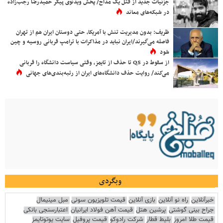
جزئیات جدید از قتل یک مداح/ پخش ویدئوی پیکر حمیدرضا رجب‌زاده
در شبکه‌های معاند
ظریف: بدون مدیریت تنش با آمریکا، حتی دوستان ایران هم از تهران
فاصله می‌گیرند/ایران نباید در مذاکرات با ترامپ قربانی روسیه و چین
شود
از سقوط در QS تا حذف از تایمز، وقتی سیاست دانشگاه را قربانی
می‌کند/ روایت حذف دانشگاه‌های ایران از رتبه‌بندی‌های جهانی
وبگردی
خبرآنلاین
راه نو آنلاین
بازی آنلاین
قیمت تلویزیون سونی
مبل مینیمال
جراح بینی گوشتی
پرشین هتل
قیمت آهن فولاد ایرانیان
اعتبارسنجی بانکی
قیمت طلا امروز
بلیط قطار
شرکت رادوکو
قیمت پروفیل
سایت یوتوتایمز