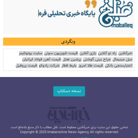
وبگردی
خبرآنلاین
راه نو آنلاین
بازی آنلاین
قیمت تلویزیون سونی
سایت یوتوتایمز
مبل مینیمال
جراح بینی گوشتی
پرشین هتل
قیمت آهن فولاد ایرانیان
اعتبارسنجی بانکی
قیمت طلا امروز
بلیط قطار
شرکت رادوکو
قیمت پروفیل
نسخه دسکتاپ
تمامی حقوق این سایت برای خبرآنلاین محفوظ است. نقل مطالب با ذکر منبع بلامانع است.
Copyright © 2025 khabaronline News Agancy, All rights reserved