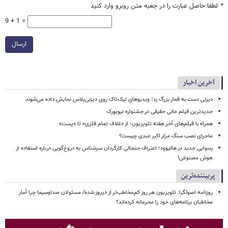
*
لطفا حاصل عبارت را در جعبه متن روبرو وارد کنید
9 + 1 =
ارسال
آخرین اخبار
دیزنی دست به قمار بزرگ زد؛ ویدیوهای تیک‌تاک روی دیزنی‌پلاس نمایش داده می‌شوند
جدیدترین فیلم مانی حقیقی در جشنواره نیویورک
همراه با فیلم‌های آخر هفته تلویزیون؛ از «غلاف تمام فلزی» تا «پست»
ماجرای نصب سنگ مزار اکبر عبدی چیست؟
رسوایی جدید در هالیوود؛ اعتراف جنجالی کارگردان سرشناس به دروغ‌گویی درباره استفاده از
هوش مصنوعی!
پربیننده‌ترین
روزنامه اصولگرا: تلویزیون هر روز کم‌مخاطب‌تر از دیروز شده/ مسئولان صداوسیما چرا آمار
مخاطبان برنامه‌های خود را محرمانه کرده‌اند؟