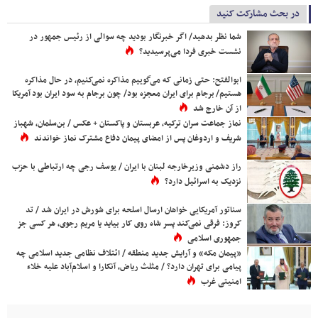
در بحث مشارکت کنید
شما نظر بدهید/ اگر خبرنگار بودید چه سوالی از رئیس جمهور در
نشست خبری فردا می‌پرسیدید؟
ابوالفتح: حتی زمانی که می‌گوییم مذاکره نمی‌کنیم، در حال مذاکره
هستیم/ برجام برای ایران معجزه بود/ چون برجام به سود ایران بود آمریکا
از آن خارج شد
نماز جماعت سران ترکیه، عربستان و پاکستان + عکس / بن‌سلمان، شهباز
شریف و اردوغان پس از امضای پیمان دفاع مشترک نماز خواندند
راز دشمنی وزیرخارجه لبنان با ایران / یوسف رجی چه ارتباطی با حزب
نزدیک به اسرائیل دارد؟
سناتور آمریکایی خواهان ارسال اسلحه برای شورش در ایران شد / تد
کروز: فرقی نمی‌کند پسر شاه روی کار بیاید یا مریم رجوی، هر کسی جز
جمهوری اسلامی
«پیمان مکه» و آرایش جدید منطقه / ائتلاف نظامی جدید اسلامی چه
پیامی برای تهران دارد؟ / مثلث ریاض، آنکارا و اسلام‌آباد علیه خلاء
امنیتی غرب