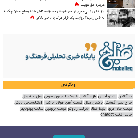
درباره حق هویت
راز ۱۵ روز بی‌خبری از حمیدرضا رجب‌زاده فاش شد/ مداح جوان چگونه
به قتل رسید؟ روایت یک قرار مرگ با دختر بلاگر
وبگردی
خبرآنلاین
راه نو آنلاین
بازی آنلاین
قیمت تلویزیون سونی
مبل مینیمال
جراح بینی گوشتی
پرشین هتل
قیمت آهن فولاد ایرانیان
اعتبارسنجی بانکی
قیمت طلا امروز
بلیط قطار
شرکت رادوکو
قیمت پروفیل
سایت یوتوتایمز
خرید اکانت chatgpt