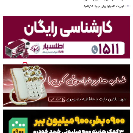
توییت تاجرنیا برای جواد نکونام!