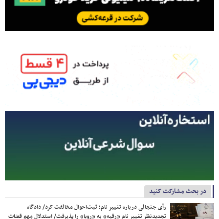
در بحث مشارکت کنید
رأی جنجالی درباره تغییر نام؛ ثبت‌احوال مخالفت کرد/ دادگاه
تجدیدنظر تغییر نام «رقیه» به «رویا» را پذیرفت/ استدلال مهم قضات