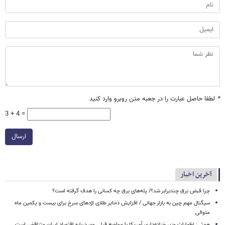
*
لطفا حاصل عبارت را در جعبه متن روبرو وارد کنید
3 + 4 =
ارسال
آخرین اخبار
چرا قبض برق چندبرابر شد؟/ پله‌های برق چه کسانی را هدف گرفته است؟
سیگنال‌ مهم چین به بازار جهانی / افزایش ذخایر طلای اژدهای سرخ برای بیست و یکمین ماه
متوالی
همتی: اظهارات وزیر خزانه‌داری آمریکا با مواضع قبلی وی درباره اقتصاد ایران متناقض است