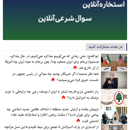
در بحث مشارکت کنید
ابوالفتح: حتی زمانی که می‌گوییم مذاکره نمی‌کنیم، در حال مذاکره
هستیم/ برجام برای ایران معجزه بود/ چون برجام به سود ایران بود آمریکا
از آن خارج شد
شما نظر بدهید/ اگر خبرنگار بودید چه سوالی از رئیس جمهور در
نشست خبری فردا می‌پرسیدید؟
راز دشمنی وزیرخارجه لبنان با ایران / یوسف رجی چه ارتباطی با حزب
نزدیک به اسرائیل دارد؟
«پیمان مکه» و آرایش جدید منطقه / ائتلاف نظامی جدید اسلامی چه
پیامی برای تهران دارد؟ / مثلث ریاض، آنکارا و اسلام‌آباد علیه خلاء
امنیتی غرب
از آب‌بازی در پارک آب‌وآتش تا تجمع برای نیما تکیدو؛«این نسل هرآنچه