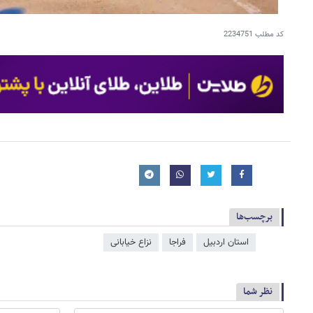
کد مطلب
2234751
برچسب‌ها
استان اردبیل
فراجا
نزاع خیابانی
نظر شما