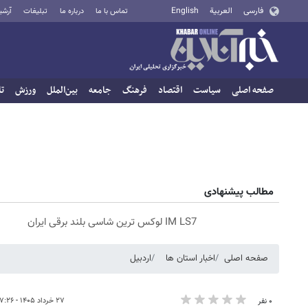
فارسی
العربية
English
تماس با ما
درباره ما
تبلیغات
آرشی
صفحه اصلی
سیاست
اقتصاد
فرهنگ
جامعه
بین‌الملل
ورزش
تا
مطالب پیشنهادی
IM LS7 لوکس ترین شاسی بلند برقی ایران
صفحه اصلی
اخبار استان ها
اردبیل
۲۷ خرداد ۱۴۰۵ - ۱۷:۲۶
۰ نفر