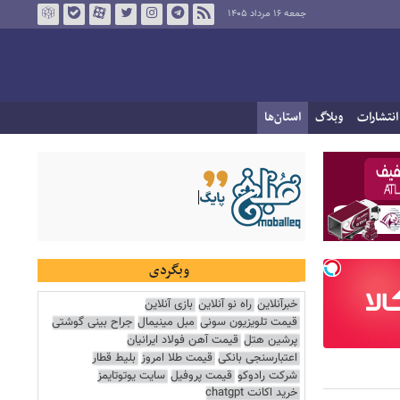
جمعه ۱۶ مرداد ۱۴۰۵
انتشارات
وبلاگ
استان‌ها
وبگردی
خبرآنلاین
راه نو آنلاین
بازی آنلاین
قیمت تلویزیون سونی
مبل مینیمال
جراح بینی گوشتی
پرشین هتل
قیمت آهن فولاد ایرانیان
اعتبارسنجی بانکی
قیمت طلا امروز
بلیط قطار
شرکت رادوکو
قیمت پروفیل
سایت یوتوتایمز
خرید اکانت chatgpt