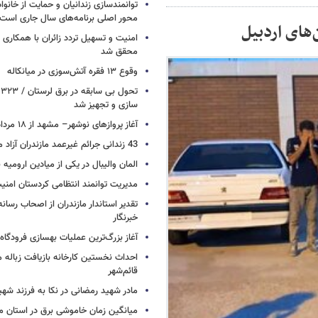
توانمندسازی زندانیان و حمایت از خانواد
محور اصلی برنامه‌های سال جاری است
های اردبیل
امنیت و تسهیل تردد زائران با همکاری 
محقق شد
وقوع ۱۳ فقره آتش‌سوزی در میانکاله
ت
سازی و تجهیز شد
آغاز پروازهای نوشهر– مشهد از ۱۸ مرداد
43 زندانی جرائم غیرعمد مازندران آزاد می شوند
المان والیبال در یکی از میادین ارومی
مدیریت توانمند انتظامی کردستان امن
تقدیر استاندار مازندران از اصحاب رسان
خبرنگار
آغاز بزرگ‌ترین عملیات بهسازی فرودگا
احداث نخستین کارخانه بازیافت زباله ما
قائم‌شهر
مادر شهید رمضانی در نکا به فرزند 
میانگین زمان خاموشی برق در استان م