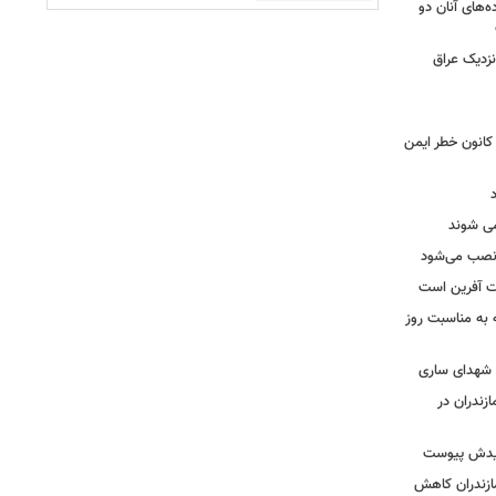
ه‌های آنان دو
نزدیک عراق
حول بی سابقه در برق لرستان / ۳۲۳ کانون خطر ایمن
ه نصب می‌شود
یت آفرین است
ه به مناسبت روز
ه شهدای ساری
زندران در
شهیدش پیوست
ازندران کاهش