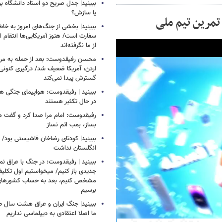
ببینید| جدل صریح دو استاد دانشگاه ب
یا سازش؟
تمرین تیم ملی
ببینید| بخشی از جنگ‌های امروز به خا
سفارت است/ هنوز آمریکایی‌ها انتقام 
از ما نگرفته‌اند
محسن رفیقدوست: بعد از حمله به مراکز
اردن، آمریکا ضعیف شد/ درگیری کنونی ب
گسترش پیدا نمی‌کند
ببینید | رفیقدوست: هواپیمای جنگی هم
در حال تکثیر هستند
رفیقدوست: امام مرا صدا کرد و گفت 
بساز، بمب اتم نساز
ببینید| کودتای رضاخان فاشیستی بود/ 
انگلستان نداشت
ببینید | رفیقدوست: در جنگ با عراق ن
جدیدی باز کنیم/ میخواستیم اول تکلیف
مشخص کنیم، بعد به حساب کشورهای
برسیم
ببینید| جنگ ایران و عراق هشت سال 
ما اصلا اعتقادی به دیپلماسی نداریم