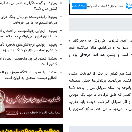
ببینید | چگونه «گرانی» همزمان به فرص
کشور بدل شد؟
Play
ببینید| رفیقدوست: در زمان جنگ عراق
می‌خواستیم به ما می فروخت
ببینید | ارزیابی رفیقدوست از احتمال ت
هسته ای ایران: می‌توانیم بمب اتم بساز
ر زمان کارلوس کی‌روش به «خبرآنلاین»
ببینید | روایتی از چالش‌های زنجیره تأم
وا به او می‌گفتم. مثلا می‌گفتم آقای
کالاهای اساسی بازار در جنگ ۴۰ روزه
 کنیم و ایشان هم آدم حرفه‌ای بود و
ببینید| کمبود نیروی متخصص بحران ام
کشور است
ببینید | رفیقدوست: تنگه هرمز بین المل
ا هم گفتم. در یکی از تمرینات ایشان
المللی نیست؛ متعلق به ایران است
گفت. می‌گویند پرتغالی‌ها خیلی همیشه
وجه به اینکه موبایل من را بردند شما
فتم که طبق قرارداد ما باید یک موبایل
 و اگر موبایل گم شد، خودت باید بخری.
ش را می‌دید و من هم منافع کشورم را