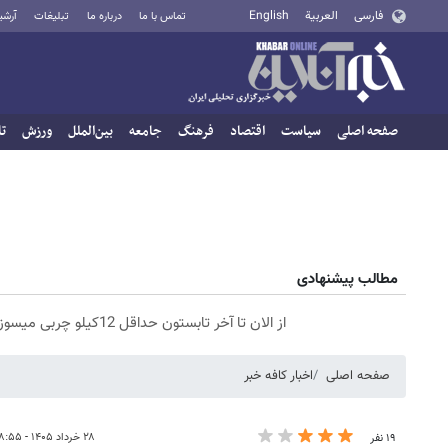
فارسی
العربية
English
تماس با ما
درباره ما
تبلیغات
آرشی
صفحه اصلی
سیاست
اقتصاد
فرهنگ
جامعه
بین‌الملل
ورزش
تا
مطالب پیشنهادی
از الان تا آخر تابستون حداقل 12کیلو چربی میسوزونی🧨
صفحه اصلی
اخبار کافه خبر
۲۸ خرداد ۱۴۰۵ - ۰۸:۵۵
۱۹ نفر