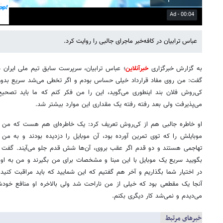
01:12
Mute
Settings
PIP
Enter
fullscreen
عباس ترابیان در کافه‌خبر ماجرای جالبی را روایت کرد.
به گزارش خبرگزاری
خبرآنلاین
؛ عباس ترابیان، سرپرست سابق تیم ملی ایران د
گفت: من روی مفاد قرارداد خیلی حساس بودم و اگر تخطی می‌شد سریع بدون دع
کی‌روش فلان بند اینطوری می‌گوید، این را من فکر کنم که ما باید تصحیح
می‌پذیرفت ولی بعد رفته رفته یک مقداری این موارد بیشتر شد.
او خاطره جالبی هم از کی‌روش تعریف کرد: یک خاطره‌ای هم هست که من قبل
موبایلش را که توی تمرین آورده بود، آن موبایل را دزدیده بودند و به من 
تهاجمی هستند و دو قدم اگر عقب بروی، آن‌ها شش قدم جلو می‌آیند. گفت بات
بگویید سریع یک موبایل با این مبنا و مشخصات برای من بگیرند و من به او گ
در اختیار شما بگذاریم و آخر هم گفتیم که این شمایید که باید مراقبت کنید
آنجا یک مقطعی بود که خیلی از من ناراحت شد ولی بالاخره او منافع خود
می‌دیدم و نمی‌شد کار دیگری بکنم.
خبرهای مرتبط