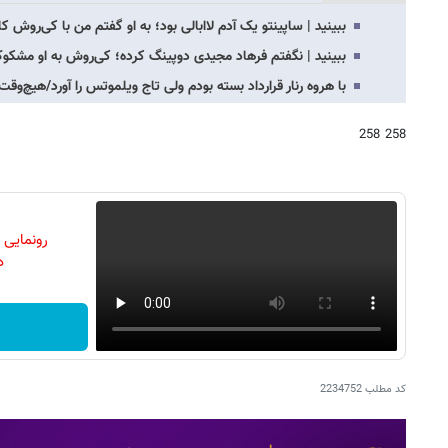
ببینید | ساپینتو یک آدم لاابالی بود؛ به او گفتم من با کی‌روش کار
ببینید | نگفتم فرهاد مجیدی دوپینگ کرده؛ کی‌روش به او مشکوک
با هروه رنار قرارداد بسته بودم ولی تاج ویلموتس را آورد/هیچ‌و
258 258
رونمایی
دن
کد مطلب
2234752